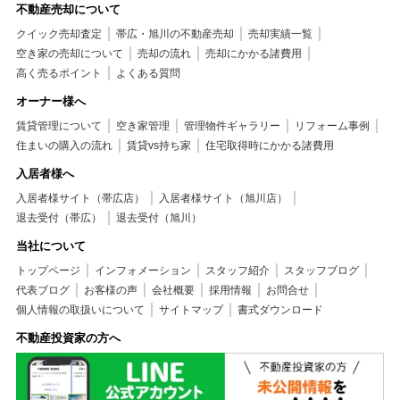
不動産売却について
クイック売却査定
帯広・旭川の不動産売却
売却実績一覧
空き家の売却について
売却の流れ
売却にかかる諸費用
高く売るポイント
よくある質問
オーナー様へ
賃貸管理について
空き家管理
管理物件ギャラリー
リフォーム事例
住まいの購入の流れ
賃貸vs持ち家
住宅取得時にかかる諸費用
入居者様へ
入居者様サイト（帯広店）
入居者様サイト（旭川店）
退去受付（帯広）
退去受付（旭川）
当社について
トップページ
インフォメーション
スタッフ紹介
スタッフブログ
代表ブログ
お客様の声
会社概要
採用情報
お問合せ
個人情報の取扱いについて
サイトマップ
書式ダウンロード
不動産投資家の方へ