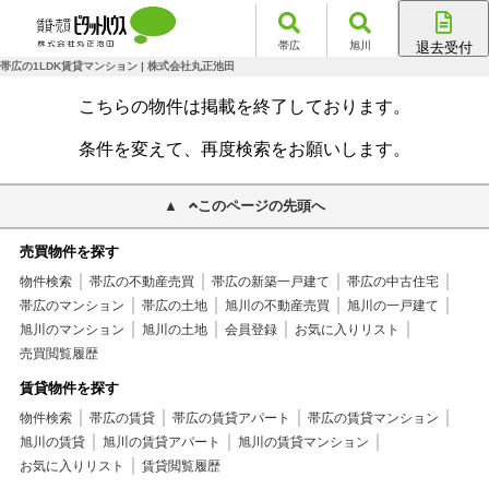
帯広
旭川
退去受付
帯広店
帯広の1LDK賃貸マンション | 株式会社丸正池田
旭川店
こちらの物件は掲載を終了しております。
条件を変えて、再度検索をお願いします。
このページの先頭へ
売買物件を探す
物件検索
帯広の不動産売買
帯広の新築一戸建て
帯広の中古住宅
帯広のマンション
帯広の土地
旭川の不動産売買
旭川の一戸建て
旭川のマンション
旭川の土地
会員登録
お気に入りリスト
売買閲覧履歴
賃貸物件を探す
物件検索
帯広の賃貸
帯広の賃貸アパート
帯広の賃貸マンション
旭川の賃貸
旭川の賃貸アパート
旭川の賃貸マンション
お気に入りリスト
賃貸閲覧履歴