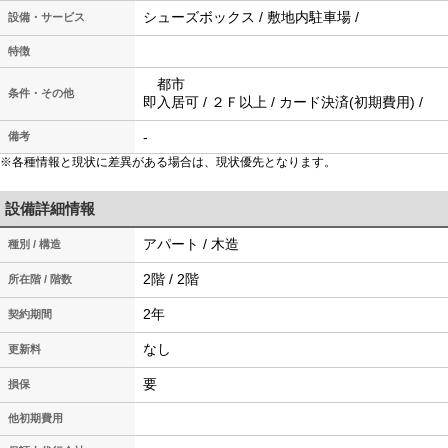
シューズボックス / 敷地内駐車場 /
設備・サービス
特徴
都市
条件・その他
即入居可 / ２Ｆ以上 / カード決済(初期費用) /
-
備考
※各種情報と現状に差異がある場合は、現状優先となります。
設備詳細情報
アパート / 木造
種別 / 構造
2階 / 2階
所在階 / 階数
2年
契約期間
なし
更新料
要
損保
他初期費用