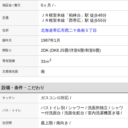
0ヶ月 / -
保証金 / 敷引
ＪＲ根室本線「柏林台」駅 徒歩48分
交通
ＪＲ根室本線「西帯広」駅 徒歩55分
北海道帯広市西二十条南５丁目
住所
1987年1月
築年月
2DK (DK8.25畳/洋室6畳/和室6畳)
間取り
2
33ｍ
専有面積
南
主要採光面
設備・条件・こだわり
ガスコンロ対応 /
キッチン
バストイレ別 / シャワー / 洗面所独立 / シャワ
バス・トイレ
ー付洗面台 / 洗面化粧台 / 室内洗濯機置き場 /
最上階 / 南向き /
住空間