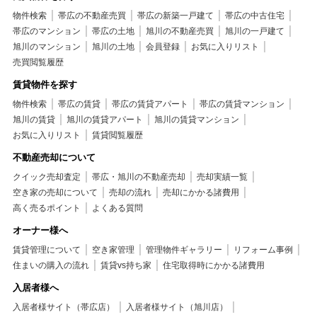
物件検索
帯広の不動産売買
帯広の新築一戸建て
帯広の中古住宅
帯広のマンション
帯広の土地
旭川の不動産売買
旭川の一戸建て
旭川のマンション
旭川の土地
会員登録
お気に入りリスト
売買閲覧履歴
賃貸物件を探す
物件検索
帯広の賃貸
帯広の賃貸アパート
帯広の賃貸マンション
旭川の賃貸
旭川の賃貸アパート
旭川の賃貸マンション
お気に入りリスト
賃貸閲覧履歴
不動産売却について
クイック売却査定
帯広・旭川の不動産売却
売却実績一覧
空き家の売却について
売却の流れ
売却にかかる諸費用
高く売るポイント
よくある質問
オーナー様へ
賃貸管理について
空き家管理
管理物件ギャラリー
リフォーム事例
住まいの購入の流れ
賃貸vs持ち家
住宅取得時にかかる諸費用
入居者様へ
入居者様サイト（帯広店）
入居者様サイト（旭川店）