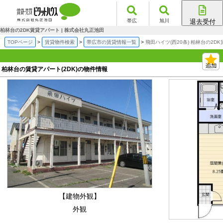
帯広
旭川
退去受付
帯広店
柏林台の2DK賃貸アパート | 株式会社丸正池田
旭川店
TOPページ
賃貸物件検索
帯広市の賃貸情報一覧
飛田ハイツ(西20条) 柏林台の2D
柏林台の賃貸アパート(2DK)の物件情報
【建物外観】
外観