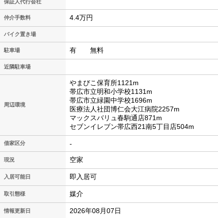
保証人代行会社
4.4万円
仲介手数料
バイク置き場
有 無料
駐車場
近隣駐車場
やまびこ保育所1121m
帯広市立明和小学校1131m
帯広市立緑園中学校1696m
周辺環境
医療法人社団博仁会大江病院2257m
マックスバリュ春駒通店871m
セブンイレブン帯広西21南5丁目店504m
-
借家区分
空家
現況
即入居可
入居可能日
媒介
取引態様
2026年08月07日
情報更新日