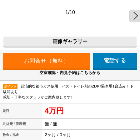
1/10
画像ギャラリー
電話する
空室確認・内見予約はこちらから
経済的な都市ガス使用！バス・トイレ別の2DK♪駐車場1台込み！下
ポイント
駄箱あり！
親切・丁寧なスタッフがご案内致します♪
4万円
賃料
無 / 無
共益費 / 管理費
2ヶ月 / 0ヶ月
敷金 / 礼金