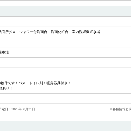
洗面所独立
シャワー付洗面台
洗面化粧台
室内洗濯機置き場
駐車場
Kの物件です！バス・トイレ別！暖房器具付き！
箱あり！
定日：2026年08月21日
※各種情報と