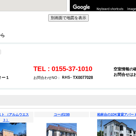
Keyboard shortcuts
Image 
から
TEL : 0155-37-1010
空室情報の
お問合せは
２ー１
TX0077028
お問合わせNO：
スト （アルムウエス
コーポ23B
柏林台の1DK賃貸アパー
ト）