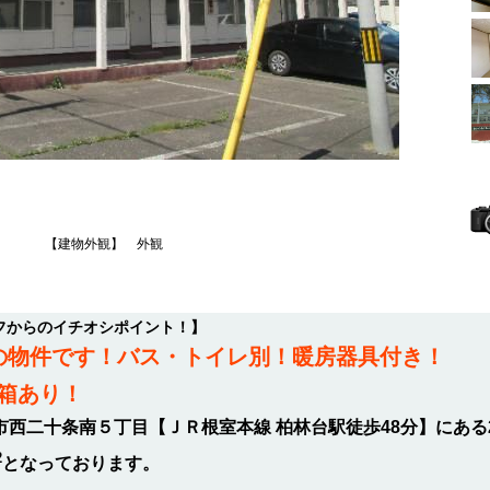
【建物外観】 外観
ッフからのイチオシポイント！】
Kの物件です！バス・トイレ別！暖房器具付き！
箱あり！
広市西二十条南５丁目【ＪＲ根室本線 柏林台駅徒歩48分】にある
2
となっております。