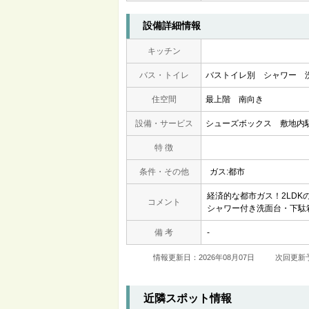
設備詳細情報
キッチン
バス・トイレ
バストイレ別
シャワー
住空間
最上階
南向き
設備・サービス
シューズボックス
敷地内
特 徴
条件・その他
ガス:都市
経済的な都市ガス！2LD
コメント
シャワー付き洗面台・下駄
備 考
-
情報更新日：2026年08月07日
次回更新予
近隣スポット情報