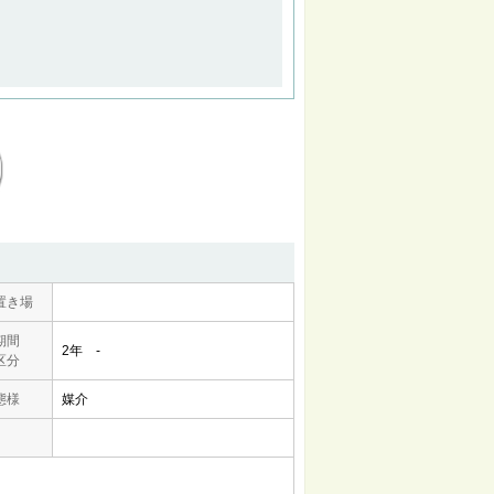
置き場
期間
2年 -
区分
態様
媒介