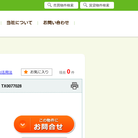
売買物件検索
賃貸物件検索
当社について
お問い合わせ
賃貸
賃貸
サイト
事例
居者様専用（旭川店）
会社概要
クイック売却査定
お問合せ
採用情報
退去受付
件一覧
件一覧
帯広の1R～1K
旭川の1R～1K
パート
パート
帯広の1DK～1LDK
旭川の1DK～1LDK
0
ンション
ンション
帯広の2K～2LDK
旭川の2K～2LDK
の活用法
現在
件
戸建て
戸建て
帯広の3K～3LDK
旭川の3K～3LDK
TX0077028
務所
務所
帯広の4K以上
旭川の4K以上