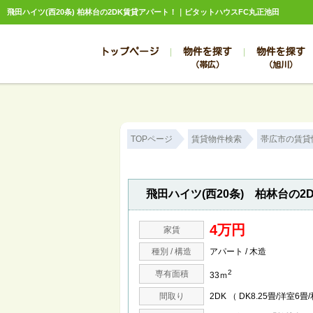
飛田ハイツ(西20条) 柏林台の2DK賃貸アパート！｜ピタットハウスFC丸正池田
トップページ
物件を探す
物件を探す
（帯広）
（旭川）
総合お問合せ
お知らせ
賃貸管理について
選ばれる理由
管理のお問合せ
スタッフ紹介
TOPページ
賃貸物件検索
帯広市の賃貸
飛田ハイツ(西20条) 柏林台の2
4万円
家賃
種別 / 構造
アパート / 木造
2
専有面積
33ｍ
間取り
2DK （ DK8.25畳/洋室6畳