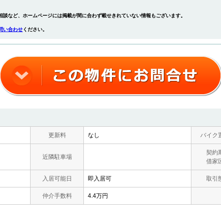
相談など、ホームページには掲載が間に合わず載せきれていない情報もございます。
問い合わせ
ください。
更新料
なし
バイク
契約
近隣駐車場
借家
入居可能日
即入居可
取引
仲介手数料
4.4万円