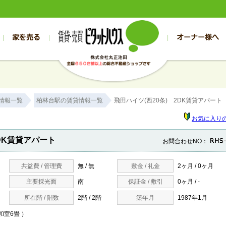
家を売る
オーナー様へ
売買
売買
売却実績一覧
空き家管理
スタッフブログ
売却のお問合せ
管理物件ギャラリー
売却のご相談
入居者様専用（帯広店）
お客様の声
不動産売却査定
リフォーム
入
帯広の売買物件一覧
旭川の売買物件一覧
帯広の1000万円以下
旭川の1000万円以下
帯広の賃貸物
旭川の賃貸物
情報一覧
柏林台駅の賃貸情報一覧
飛田ハイツ(西20条) 2DK賃貸アパート
帯広の新築一戸建て
旭川の新築一戸建て
帯広の1000万～2000万円
旭川の1000万～2000万円
帯広の賃貸ア
旭川の賃貸ア
帯広の中古一戸建て
旭川の中古一戸建て
帯広の2000万～3000万円
旭川の2000万～3000万円
帯広の賃貸マ
旭川の賃貸マ
お気に入り
帯広の土地
旭川の土地
帯広の3000万～4000万円
旭川の3000万～4000万円
帯広の賃貸一
旭川の賃貸一
DK賃貸アパート
お問合わせNO：
帯広の中古マンション
旭川の中古マンション
帯広の4000万以上
旭川の4000万以上
帯広の賃貸事
旭川の賃貸事
共益費 / 管理費
無 / 無
敷金 / 礼金
2ヶ月 / 0ヶ月
主要採光面
南
保証金 / 敷引
0ヶ月 / -
所在階 / 階数
2階 / 2階
築年月
1987年1月
/和室6畳 ）