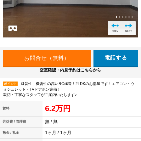
電話する
空室確認・内見予約はこちらから
遮音性、機密性の高いRC構造！2LDKのお部屋です！エアコン・ウ
ポイント
ォシュレット・TVドアホン完備！
親切・丁寧なスタッフがご案内いたします♪
6.2万円
賃料
無 / 無
共益費 / 管理費
1ヶ月 / 1ヶ月
敷金 / 礼金