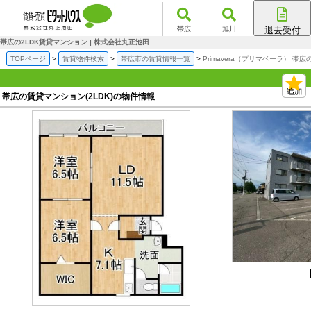
帯広
旭川
退去受付
帯広店
帯広の2LDK賃貸マンション | 株式会社丸正池田
旭川店
TOPページ
賃貸物件検索
帯広市の賃貸情報一覧
Primavera（プリマベーラ） 帯
帯広の賃貸マンション(2LDK)の物件情報