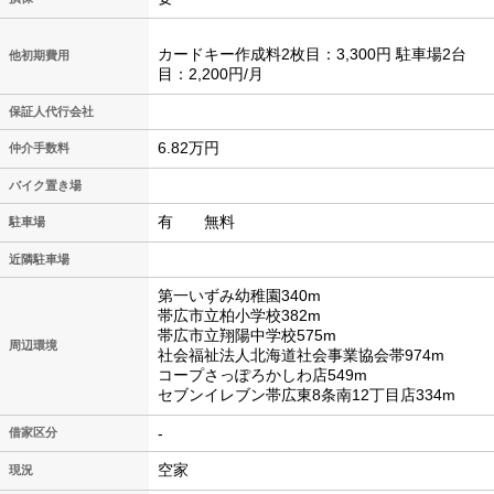
カードキー作成料2枚目：3,300円 駐車場2台
他初期費用
目：2,200円/月
保証人代行会社
6.82万円
仲介手数料
バイク置き場
有 無料
駐車場
近隣駐車場
第一いずみ幼稚園340m
帯広市立柏小学校382m
帯広市立翔陽中学校575m
周辺環境
社会福祉法人北海道社会事業協会帯974m
コープさっぽろかしわ店549m
セブンイレブン帯広東8条南12丁目店334m
-
借家区分
空家
現況