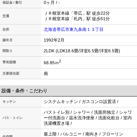
0ヶ月 / -
保証金 / 敷引
ＪＲ根室本線「帯広」駅 徒歩22分
交通
ＪＲ根室本線「札内」駅 徒歩51分
北海道帯広市東九条南１３丁目
住所
1992年2月
築年月
2LDK (LDK18.6畳/洋室6.5畳/洋室6.5畳)
間取り
2
68.85ｍ
専有面積
南
主要採光面
設備・条件・こだわり
システムキッチン / ガスコンロ設置済 /
キッチン
バストイレ別 / シャワー / 洗面所独立 / シャワ
ー付洗面台 / 温水洗浄便座 / 洗面化粧台 / 室内
バス・トイレ
洗濯機置き場 /
最上階 / バルコニー / 南向き / フローリン
住空間