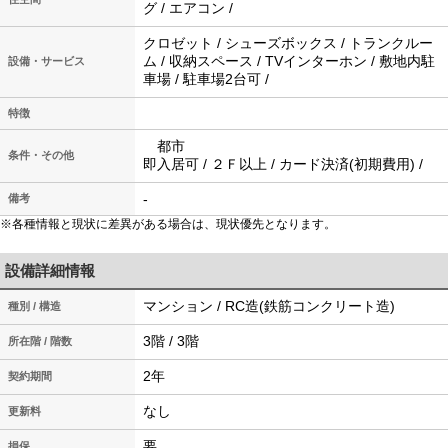
グ / エアコン /
クロゼット / シューズボックス / トランクルー
ム / 収納スペース / TVインターホン / 敷地内駐
設備・サービス
車場 / 駐車場2台可 /
特徴
都市
条件・その他
即入居可 / ２Ｆ以上 / カード決済(初期費用) /
-
備考
※各種情報と現状に差異がある場合は、現状優先となります。
設備詳細情報
マンション / RC造(鉄筋コンクリート造)
種別 / 構造
3階 / 3階
所在階 / 階数
2年
契約期間
なし
更新料
要
損保