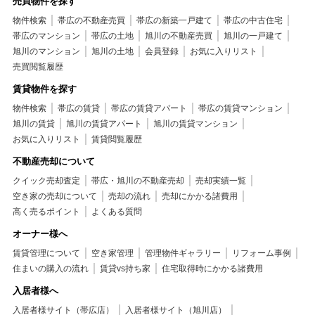
売買物件を探す
物件検索
帯広の不動産売買
帯広の新築一戸建て
帯広の中古住宅
帯広のマンション
帯広の土地
旭川の不動産売買
旭川の一戸建て
旭川のマンション
旭川の土地
会員登録
お気に入りリスト
売買閲覧履歴
賃貸物件を探す
物件検索
帯広の賃貸
帯広の賃貸アパート
帯広の賃貸マンション
旭川の賃貸
旭川の賃貸アパート
旭川の賃貸マンション
お気に入りリスト
賃貸閲覧履歴
不動産売却について
クイック売却査定
帯広・旭川の不動産売却
売却実績一覧
空き家の売却について
売却の流れ
売却にかかる諸費用
高く売るポイント
よくある質問
オーナー様へ
賃貸管理について
空き家管理
管理物件ギャラリー
リフォーム事例
住まいの購入の流れ
賃貸vs持ち家
住宅取得時にかかる諸費用
入居者様へ
入居者様サイト（帯広店）
入居者様サイト（旭川店）