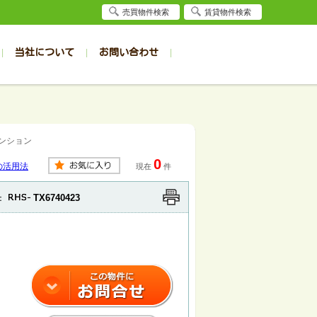
売買物件検索
賃貸物件検索
当社について
お問い合わせ
賃貸
賃貸
サイト
事例
居者様専用（旭川店）
会社概要
クイック売却査定
お問合せ
採用情報
退去受付
件一覧
件一覧
帯広の1R～1K
旭川の1R～1K
マンション
パート
パート
帯広の1DK～1LDK
旭川の1DK～1LDK
0
ンション
ンション
帯広の2K～2LDK
旭川の2K～2LDK
の活用法
現在
件
戸建て
戸建て
帯広の3K～3LDK
旭川の3K～3LDK
TX6740423
：
務所
務所
帯広の4K以上
旭川の4K以上