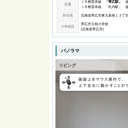
ＪＲ根室本線
「帯広駅」
徒
交通
ＪＲ根室本線 「札内駅」 徒
所在地
北海道帯広市東九条南１３
帯広市立柏小学校
小学校区
(北海道帯広市)
パノラマ