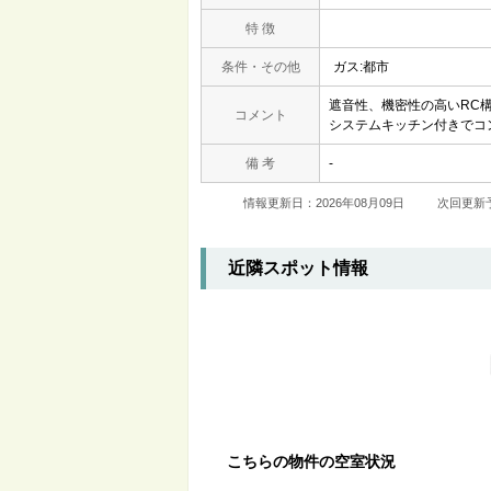
特 徴
条件・その他
ガス:都市
遮音性、機密性の高いRC
コメント
システムキッチン付きでコ
備 考
-
情報更新日：2026年08月09日
次回更新予
近隣スポット情報
こちらの物件の空室状況