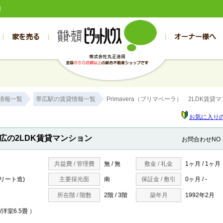
田
家を売る
オーナー様へ
売買
売買
売却実績一覧
空き家管理
スタッフブログ
売却のお問合せ
管理物件ギャラリー
売却のご相談
入居者様専用（帯広店）
お客様の声
不動産売却査定
リフォーム
入
帯広の売買物件一覧
旭川の売買物件一覧
帯広の1000万円以下
旭川の1000万円以下
帯広の賃貸物
旭川の賃貸物
情報一覧
帯広駅の賃貸情報一覧
Primavera（プリマベーラ） 2LDK賃貸
帯広の新築一戸建て
旭川の新築一戸建て
帯広の1000万～2000万円
旭川の1000万～2000万円
帯広の賃貸ア
旭川の賃貸ア
帯広の中古一戸建て
旭川の中古一戸建て
帯広の2000万～3000万円
旭川の2000万～3000万円
帯広の賃貸マ
旭川の賃貸マ
お気に入り
帯広の土地
旭川の土地
帯広の3000万～4000万円
旭川の3000万～4000万円
帯広の賃貸一
旭川の賃貸一
帯広の2LDK賃貸マンション
お問合わせNO
帯広の中古マンション
旭川の中古マンション
帯広の4000万以上
旭川の4000万以上
帯広の賃貸事
旭川の賃貸事
共益費 / 管理費
無 / 無
敷金 / 礼金
1ヶ月 / 1ヶ月
クリート造)
主要採光面
南
保証金 / 敷引
0ヶ月 / -
所在階 / 階数
2階 / 3階
築年月
1992年2月
畳/洋室6.5畳 ）