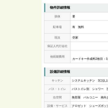
物件詳細情報
損保
要
駐車場
有 無料
現況
空家
保証人代行会社
他初期費用
カードキー作成料2枚目：3,3
設備詳細情報
キッチン
システムキッチン
3口以
バス・トイレ
バストイレ別
シャワー
住空間
角部屋
バルコニー
南向
設備・サービス
クロゼット
シューズボッ