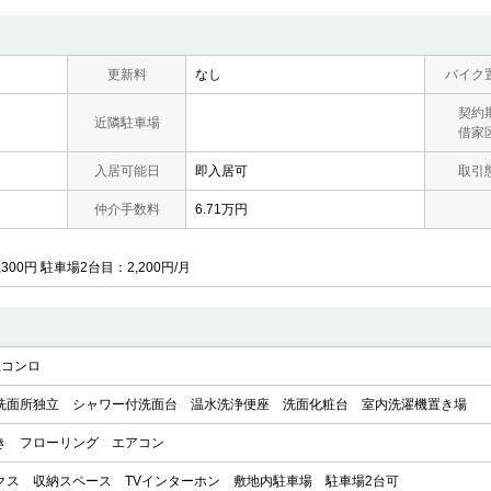
更新料
なし
バイク
契約
近隣駐車場
借家
入居可能日
即入居可
取引
仲介手数料
6.71万円
00円 駐車場2台目：2,200円/月
上コンロ
洗面所独立
シャワー付洗面台
温水洗浄便座
洗面化粧台
室内洗濯機置き場
き
フローリング
エアコン
クス
収納スペース
TVインターホン
敷地内駐車場
駐車場2台可