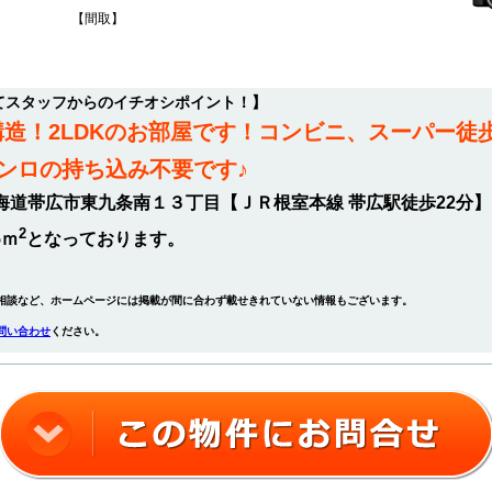
【間取】
ついてスタッフからのイチオシポイント！】
構造！2LDKのお部屋です！コンビニ、スーパー徒
ンロの持ち込み不要です♪
は北海道帯広市東九条南１３丁目【ＪＲ根室本線 帯広駅徒歩22分
2
5ｍ
となっております。
相談など、ホームページには掲載が間に合わず載せきれていない情報もございます。
問い合わせ
ください。