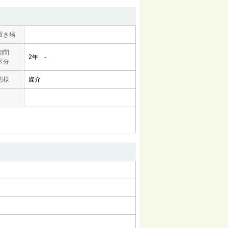
置き場
期間
2年 -
区分
態様
媒介