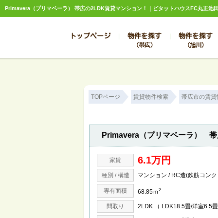
Primavera（プリマベーラ） 帯広の2LDK賃貸マンション！｜ピタットハウスFC丸正池
トップページ
物件を探す
物件を探す
（帯広）
（旭川）
総合お問合せ
お知らせ
賃貸管理について
選ばれる理由
管理のお問合せ
スタッフ紹介
TOPページ
賃貸物件検索
帯広市の賃貸
Primavera（プリマベーラ） 
6.1万円
家賃
種別 / 構造
マンション / RC造(鉄筋コン
2
専有面積
68.85ｍ
間取り
2LDK （ LDK18.5畳/洋室6.5