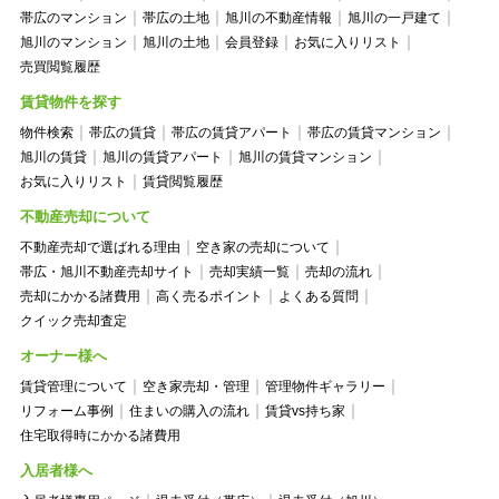
帯広のマンション
帯広の土地
旭川の不動産情報
旭川の一戸建て
旭川のマンション
旭川の土地
会員登録
お気に入りリスト
売買閲覧履歴
賃貸物件を探す
物件検索
帯広の賃貸
帯広の賃貸アパート
帯広の賃貸マンション
旭川の賃貸
旭川の賃貸アパート
旭川の賃貸マンション
お気に入りリスト
賃貸閲覧履歴
不動産売却について
不動産売却で選ばれる理由
空き家の売却について
帯広・旭川不動産売却サイト
売却実績一覧
売却の流れ
売却にかかる諸費用
高く売るポイント
よくある質問
クイック売却査定
オーナー様へ
賃貸管理について
空き家売却・管理
管理物件ギャラリー
リフォーム事例
住まいの購入の流れ
賃貸vs持ち家
住宅取得時にかかる諸費用
入居者様へ