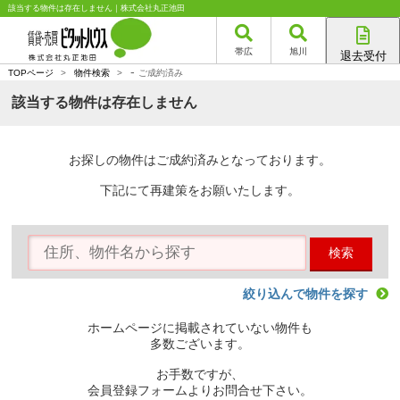
該当する物件は存在しません｜株式会社丸正池田
帯広
旭川
退去受付
-
帯広店
TOPページ
>
物件検索
>
ご成約済み
旭川店
該当する物件は存在しません
お探しの物件はご成約済みとなっております。
下記にて再建策をお願いたします。
検索
絞り込んで物件を探す
ホームページに掲載されていない物件も
多数ございます。
お手数ですが、
会員登録フォームよりお問合せ下さい。