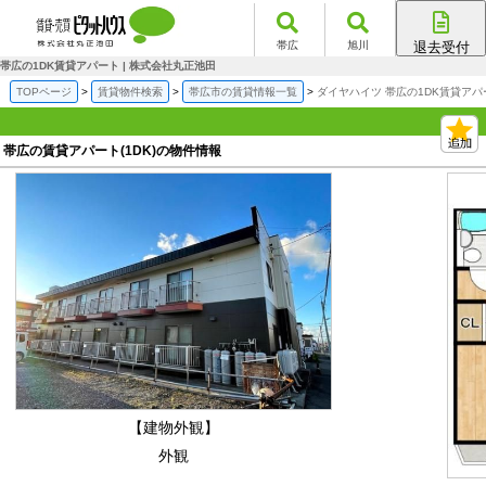
帯広
旭川
退去受付
帯広店
帯広の1DK賃貸アパート | 株式会社丸正池田
旭川店
TOPページ
賃貸物件検索
帯広市の賃貸情報一覧
ダイヤハイツ 帯広の1DK賃貸アパ
帯広の賃貸アパート(1DK)の物件情報
【建物外観】
外観