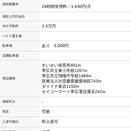
他初期費用
24時間管理料：1,430円/月
保証人代行会社
3.3万円
仲介手数料
バイク置き場
あり 5,000円
駐車場
近隣駐車場
すいせい保育所401m
帯広市立東小学校1267m
帯広市立翔陽中学校1484m
周辺環境
医療法人社団慶愛慶愛病院743m
ダイイチ東店1150m
セイコーマート帯広電信通店242m
-
借家区分
空家
現況
即入居可
入居可能日