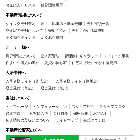
お気に入りリスト
賃貸閲覧履歴
不動産売却について
クイック売却査定
帯広・旭川の不動産売却
売却実績一覧
空き家の売却について
売却の流れ
売却にかかる諸費用
高く売るポイント
よくある質問
オーナー様へ
賃貸管理について
空き家管理
管理物件ギャラリー
リフォーム事例
住まいの購入の流れ
賃貸vs持ち家
住宅取得時にかかる諸費用
入居者様へ
入居者様サイト（帯広店）
入居者様サイト（旭川店）
退去受付（帯広）
退去受付（旭川）
当社について
トップページ
インフォメーション
スタッフ紹介
スタッフブログ
代表ブログ
お客様の声
会社概要
採用情報
お問合せ
個人情報の取扱いについて
サイトマップ
書式ダウンロード
不動産投資家の方へ