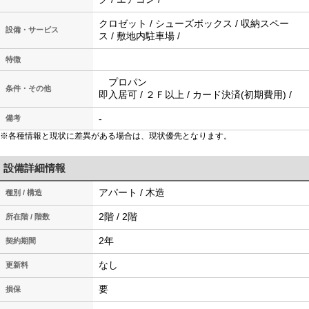
クロゼット / シューズボックス / 収納スペー
設備・サービス
ス / 敷地内駐車場 /
特徴
プロパン
条件・その他
即入居可 / ２Ｆ以上 / カード決済(初期費用) /
-
備考
※各種情報と現状に差異がある場合は、現状優先となります。
設備詳細情報
アパート / 木造
種別 / 構造
2階 / 2階
所在階 / 階数
2年
契約期間
なし
更新料
要
損保