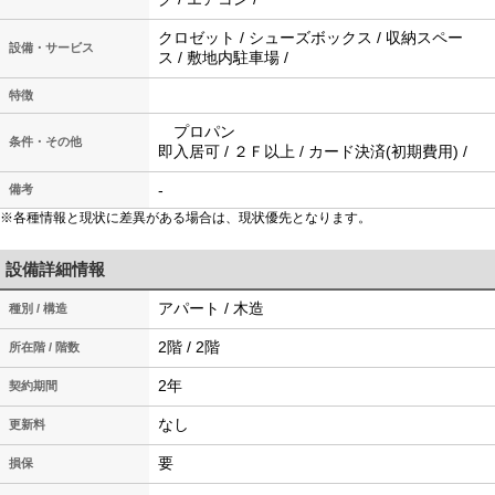
クロゼット / シューズボックス / 収納スペー
設備・サービス
ス / 敷地内駐車場 /
特徴
プロパン
条件・その他
即入居可 / ２Ｆ以上 / カード決済(初期費用) /
-
備考
※各種情報と現状に差異がある場合は、現状優先となります。
設備詳細情報
アパート / 木造
種別 / 構造
2階 / 2階
所在階 / 階数
2年
契約期間
なし
更新料
要
損保