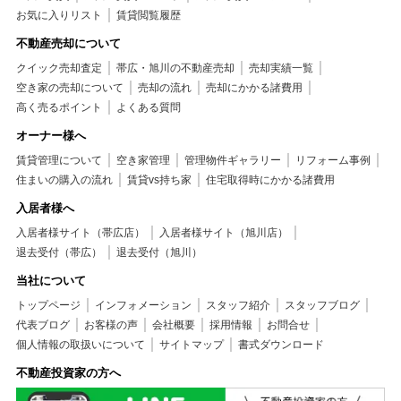
お気に入りリスト
賃貸閲覧履歴
不動産売却について
クイック売却査定
帯広・旭川の不動産売却
売却実績一覧
空き家の売却について
売却の流れ
売却にかかる諸費用
高く売るポイント
よくある質問
オーナー様へ
賃貸管理について
空き家管理
管理物件ギャラリー
リフォーム事例
住まいの購入の流れ
賃貸vs持ち家
住宅取得時にかかる諸費用
入居者様へ
入居者様サイト（帯広店）
入居者様サイト（旭川店）
退去受付（帯広）
退去受付（旭川）
当社について
トップページ
インフォメーション
スタッフ紹介
スタッフブログ
代表ブログ
お客様の声
会社概要
採用情報
お問合せ
個人情報の取扱いについて
サイトマップ
書式ダウンロード
不動産投資家の方へ