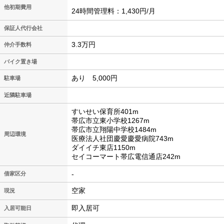
他初期費用
24時間管理料：1,430円/月
保証人代行会社
3.3万円
仲介手数料
バイク置き場
あり 5,000円
駐車場
近隣駐車場
すいせい保育所401m
帯広市立東小学校1267m
帯広市立翔陽中学校1484m
周辺環境
医療法人社団慶愛慶愛病院743m
ダイイチ東店1150m
セイコーマート帯広電信通店242m
-
借家区分
空家
現況
即入居可
入居可能日