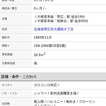
0ヶ月 / 0ヶ月
敷金 / 礼金
0ヶ月 / -
保証金 / 敷引
ＪＲ根室本線「帯広」駅 徒歩19分
交通
ＪＲ根室本線「柏林台」駅 徒歩50分
北海道帯広市大通南６丁目
住所
1983年11月
築年月
1DK (DK6畳/洋室6畳)
間取り
2
26.9ｍ
専有面積
南
主要採光面
設備・条件・こだわり
ガスコンロ対応 /
キッチン
シャワー / 室内洗濯機置き場 /
バス・トイレ
最上階 / バルコニー / 南向き / フローリン
住空間
グ / エアコン /