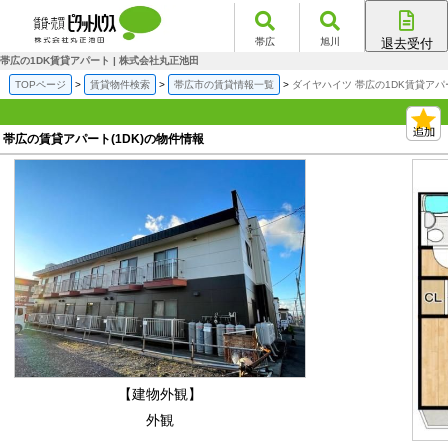
帯広
旭川
退去受付
帯広店
帯広の1DK賃貸アパート | 株式会社丸正池田
旭川店
TOPページ
賃貸物件検索
帯広市の賃貸情報一覧
ダイヤハイツ 帯広の1DK賃貸アパ
帯広の賃貸アパート(1DK)の物件情報
【建物外観】
外観