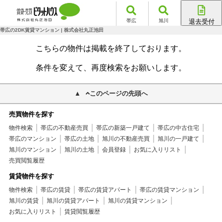
帯広
旭川
退去受付
帯広店
帯広の2DK賃貸マンション | 株式会社丸正池田
旭川店
こちらの物件は掲載を終了しております。
条件を変えて、再度検索をお願いします。
このページの先頭へ
売買物件を探す
物件検索
帯広の不動産売買
帯広の新築一戸建て
帯広の中古住宅
帯広のマンション
帯広の土地
旭川の不動産売買
旭川の一戸建て
旭川のマンション
旭川の土地
会員登録
お気に入りリスト
売買閲覧履歴
賃貸物件を探す
物件検索
帯広の賃貸
帯広の賃貸アパート
帯広の賃貸マンション
旭川の賃貸
旭川の賃貸アパート
旭川の賃貸マンション
お気に入りリスト
賃貸閲覧履歴