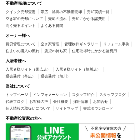
不動産売却について
クイック売却査定
帯広・旭川の不動産売却
売却実績一覧
空き家の売却について
売却の流れ
売却にかかる諸費用
高く売るポイント
よくある質問
オーナー様へ
賃貸管理について
空き家管理
管理物件ギャラリー
リフォーム事例
住まいの購入の流れ
賃貸vs持ち家
住宅取得時にかかる諸費用
入居者様へ
入居者様サイト（帯広店）
入居者様サイト（旭川店）
退去受付（帯広）
退去受付（旭川）
当社について
トップページ
インフォメーション
スタッフ紹介
スタッフブログ
代表ブログ
お客様の声
会社概要
採用情報
お問合せ
個人情報の取扱いについて
サイトマップ
書式ダウンロード
不動産投資家の方へ