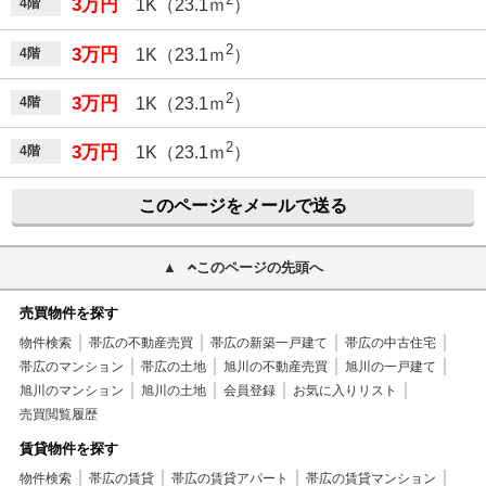
3万円
4階
1K（23.1ｍ
）
2
3万円
4階
1K（23.1ｍ
）
2
3万円
4階
1K（23.1ｍ
）
2
3万円
4階
1K（23.1ｍ
）
このページをメールで送る
このページの先頭へ
売買物件を探す
物件検索
帯広の不動産売買
帯広の新築一戸建て
帯広の中古住宅
帯広のマンション
帯広の土地
旭川の不動産売買
旭川の一戸建て
旭川のマンション
旭川の土地
会員登録
お気に入りリスト
売買閲覧履歴
賃貸物件を探す
物件検索
帯広の賃貸
帯広の賃貸アパート
帯広の賃貸マンション