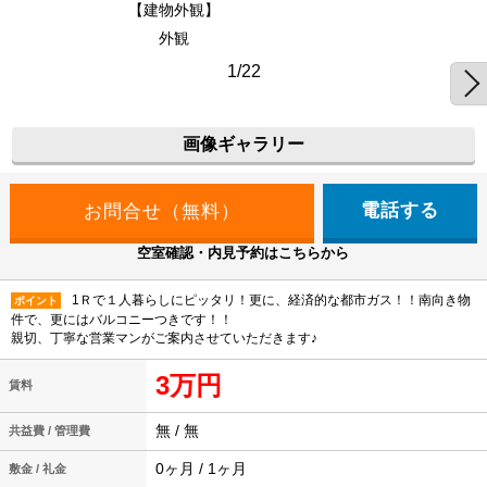
【建物外観】
外観
1/22
画像ギャラリー
電話する
空室確認・内見予約はこちらから
1Ｒで１人暮らしにピッタリ！更に、経済的な都市ガス！！南向き物
ポイント
件で、更にはバルコニーつきです！！
親切、丁寧な営業マンがご案内させていただきます♪
3万円
賃料
無 / 無
共益費 / 管理費
0ヶ月 / 1ヶ月
敷金 / 礼金