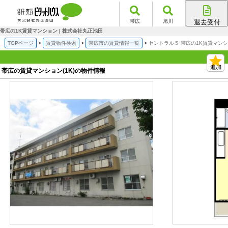
帯広
旭川
退去受付
帯広店
帯広の1K賃貸マンション | 株式会社丸正池田
旭川店
TOPページ
賃貸物件検索
帯広市の賃貸情報一覧
セントラル５ 帯広の1K賃貸マン
帯広の賃貸マンション(1K)の物件情報