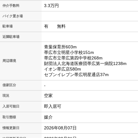
3.3万円
仲介手数料
バイク置き場
有 無料
駐車場
近隣駐車場
青葉保育所603m
帯広市立明星小学校151m
帯広市立帯広第四中学校268m
周辺環境
財団法人北海道医療団帯広第一病院1238m
イオン帯広店580m
セブンイレブン帯広明星通店37m
-
借家区分
空家
現況
即入居可
入居可能日
媒介
取引態様
2026年08月07日
情報更新日