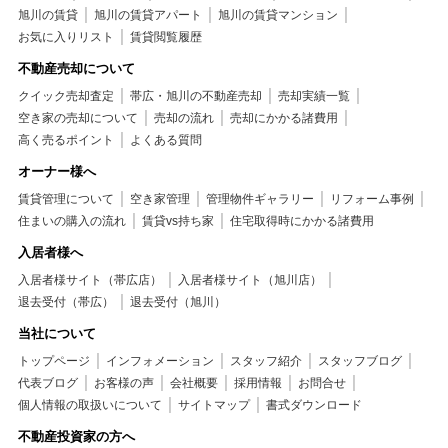
旭川の賃貸
旭川の賃貸アパート
旭川の賃貸マンション
お気に入りリスト
賃貸閲覧履歴
不動産売却について
クイック売却査定
帯広・旭川の不動産売却
売却実績一覧
空き家の売却について
売却の流れ
売却にかかる諸費用
高く売るポイント
よくある質問
オーナー様へ
賃貸管理について
空き家管理
管理物件ギャラリー
リフォーム事例
住まいの購入の流れ
賃貸vs持ち家
住宅取得時にかかる諸費用
入居者様へ
入居者様サイト（帯広店）
入居者様サイト（旭川店）
退去受付（帯広）
退去受付（旭川）
当社について
トップページ
インフォメーション
スタッフ紹介
スタッフブログ
代表ブログ
お客様の声
会社概要
採用情報
お問合せ
個人情報の取扱いについて
サイトマップ
書式ダウンロード
不動産投資家の方へ