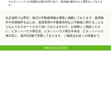
※ピタットハウスの加盟店は独立自営であり、各店舗の責任のもと運営をしておりま
す。
丸正池田では帯広・旭川の不動産情報を豊富に掲載しております。賃貸物
件や売買物件をはじめ、賃貸管理や不動産売却など不動産に関することな
らなんでもサポートさせて頂いておりますので、お気軽にご相談くださ
い。ピタットハウス帯広店、ピタットハウス帯広中央店、ピタットハウス
旭川店と、道内3店舗で営業しております。ご相談はお近くの店舗まで。
©株式会社丸正池田