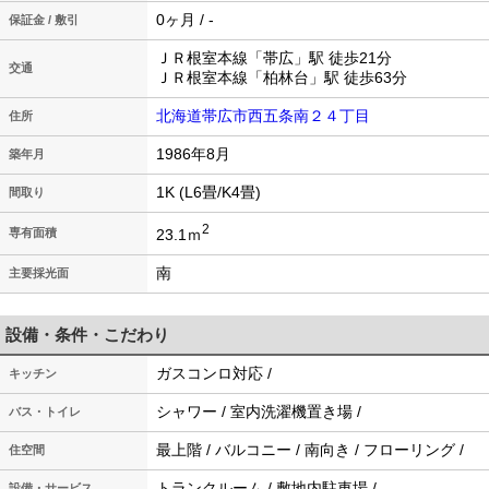
0ヶ月 / -
保証金 / 敷引
ＪＲ根室本線「帯広」駅 徒歩21分
交通
ＪＲ根室本線「柏林台」駅 徒歩63分
北海道帯広市西五条南２４丁目
住所
1986年8月
築年月
1K (L6畳/K4畳)
間取り
2
23.1ｍ
専有面積
南
主要採光面
設備・条件・こだわり
ガスコンロ対応 /
キッチン
シャワー / 室内洗濯機置き場 /
バス・トイレ
最上階 / バルコニー / 南向き / フローリング /
住空間
トランクルーム / 敷地内駐車場 /
設備・サービス