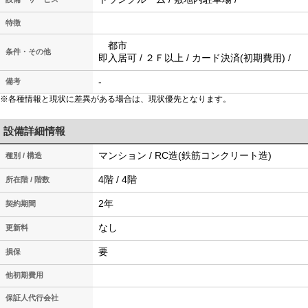
特徴
都市
条件・その他
即入居可 / ２Ｆ以上 / カード決済(初期費用) /
-
備考
※各種情報と現状に差異がある場合は、現状優先となります。
設備詳細情報
マンション / RC造(鉄筋コンクリート造)
種別 / 構造
4階 / 4階
所在階 / 階数
2年
契約期間
なし
更新料
要
損保
他初期費用
保証人代行会社