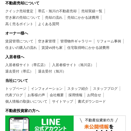
不動産売却について
クイック売却査定
帯広・旭川の不動産売却
売却実績一覧
空き家の売却について
売却の流れ
売却にかかる諸費用
高く売るポイント
よくある質問
オーナー様へ
賃貸管理について
空き家管理
管理物件ギャラリー
リフォーム事例
住まいの購入の流れ
賃貸vs持ち家
住宅取得時にかかる諸費用
入居者様へ
入居者様サイト（帯広店）
入居者様サイト（旭川店）
退去受付（帯広）
退去受付（旭川）
当社について
トップページ
インフォメーション
スタッフ紹介
スタッフブログ
代表ブログ
お客様の声
会社概要
採用情報
お問合せ
個人情報の取扱いについて
サイトマップ
書式ダウンロード
不動産投資家の方へ