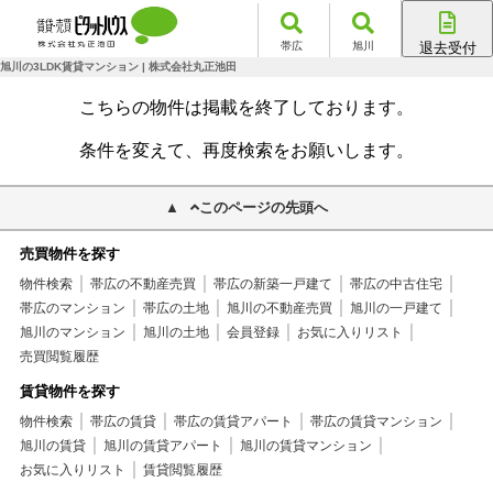
帯広
旭川
退去受付
帯広店
旭川の3LDK賃貸マンション | 株式会社丸正池田
旭川店
こちらの物件は掲載を終了しております。
条件を変えて、再度検索をお願いします。
このページの先頭へ
売買物件を探す
物件検索
帯広の不動産売買
帯広の新築一戸建て
帯広の中古住宅
帯広のマンション
帯広の土地
旭川の不動産売買
旭川の一戸建て
旭川のマンション
旭川の土地
会員登録
お気に入りリスト
売買閲覧履歴
賃貸物件を探す
物件検索
帯広の賃貸
帯広の賃貸アパート
帯広の賃貸マンション
旭川の賃貸
旭川の賃貸アパート
旭川の賃貸マンション
お気に入りリスト
賃貸閲覧履歴