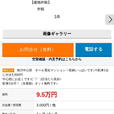
【建物外観】
外観
1/8
画像ギャラリー
電話する
空室確認・内見予約はこちらから
旭川中心部 オール電化マンション！収納いっぱいです♪※駐車1台
ポイント
に付き5,500円
中心部にお近くです♪( ´▽｀)日当たり良好♪
駐車2台可！（先着順）ネット無料です♪
9.5万円
賃料
3,000円 / 無
共益費 / 管理費