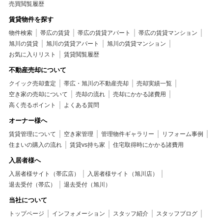
売買閲覧履歴
賃貸物件を探す
物件検索
帯広の賃貸
帯広の賃貸アパート
帯広の賃貸マンション
旭川の賃貸
旭川の賃貸アパート
旭川の賃貸マンション
お気に入りリスト
賃貸閲覧履歴
不動産売却について
クイック売却査定
帯広・旭川の不動産売却
売却実績一覧
空き家の売却について
売却の流れ
売却にかかる諸費用
高く売るポイント
よくある質問
オーナー様へ
賃貸管理について
空き家管理
管理物件ギャラリー
リフォーム事例
住まいの購入の流れ
賃貸vs持ち家
住宅取得時にかかる諸費用
入居者様へ
入居者様サイト（帯広店）
入居者様サイト（旭川店）
退去受付（帯広）
退去受付（旭川）
当社について
トップページ
インフォメーション
スタッフ紹介
スタッフブログ