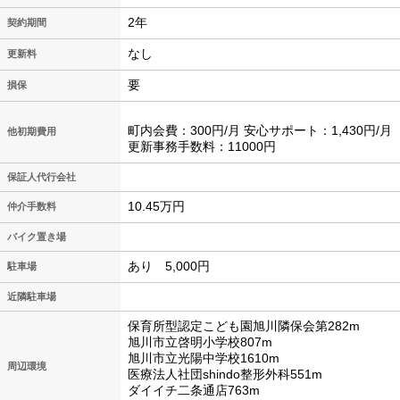
2年
契約期間
なし
更新料
要
損保
町内会費：300円/月 安心サポート：1,430円/月
他初期費用
更新事務手数料：11000円
保証人代行会社
10.45万円
仲介手数料
バイク置き場
あり 5,000円
駐車場
近隣駐車場
保育所型認定こども園旭川隣保会第282m
旭川市立啓明小学校807m
旭川市立光陽中学校1610m
周辺環境
医療法人社団shindo整形外科551m
ダイイチ二条通店763m