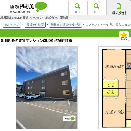
帯広
旭川
退去受付
帯広店
旭川四条の3LDK賃貸マンション | 株式会社丸正池田
旭川店
TOPページ
賃貸物件検索
旭川市の賃貸情報一覧
スプランドゥール 旭川四条の3LD
旭川四条の賃貸マンション(3LDK)の物件情報