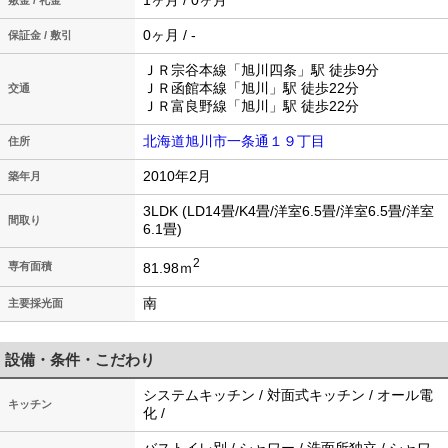
1ヶ月 / 0ヶ月
敷金 / 礼金
0ヶ月 / -
保証金 / 敷引
ＪＲ宗谷本線「旭川四条」駅 徒歩9分
ＪＲ函館本線「旭川」駅 徒歩22分
交通
ＪＲ富良野線「旭川」駅 徒歩22分
北海道旭川市一条通１９丁目
住所
2010年2月
築年月
3LDK (LD14畳/K4畳/洋室6.5畳/洋室6.5畳/洋室
間取り
6.1畳)
2
81.98ｍ
専有面積
南
主要採光面
設備・条件・こだわり
システムキッチン / 対面式キッチン / オール電
キッチン
化 /