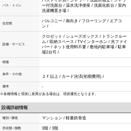
バストイレ別 / シャワー / 洗面所独立 / シャワ
ー付洗面台 / 温水洗浄便座 / 洗面化粧台 / 室内
バス・トイレ
洗濯機置き場 /
バルコニー / 南向き / フローリング / エアコ
住空間
ン /
クロゼット / シューズボックス / トランクルー
ム / 収納スペース / TVインターホン / 光ファイ
設備・サービス
バー / ネット使用料不要 / 敷地内駐車場 / 駐車
場2台可 /
特徴
条件・その他
２Ｆ以上 / カード決済(初期費用) /
-
備考
※各種情報と現状に差異がある場合は、現状優先となります。
設備詳細情報
マンション / 軽量鉄骨造
種別 / 構造
3階 / 3階
所在階 / 階数