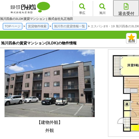
帯広
旭川
退去受付
帯広店
旭川四条の3LDK賃貸マンション | 株式会社丸正池田
旭川店
TOPページ
賃貸物件検索
旭川市の賃貸情報一覧
エスパシオ6・19 旭川四条の3L
旭川四条の賃貸マンション(3LDK)の物件情報
【建物外観】
外観