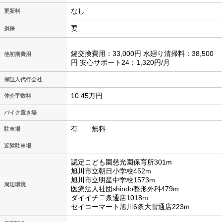
なし
更新料
要
損保
鍵交換費用：33,000円 水廻り清掃料：38,500
他初期費用
円 安心サポート24：1,320円/月
保証人代行会社
10.45万円
仲介手数料
バイク置き場
有 無料
駐車場
近隣駐車場
認定こども園慈光園保育所301m
旭川市立朝日小学校452m
旭川市立明星中学校1573m
周辺環境
医療法人社団shindo整形外科479m
ダイイチ二条通店1018m
セイコーマート旭川6条大雪通店223m