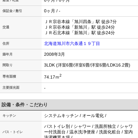
0ヶ月 / 0ヶ月
敷金 / 礼金
0ヶ月 / -
保証金 / 敷引
ＪＲ宗谷本線「旭川四条」駅 徒歩7分
ＪＲ宗谷本線「新旭川」駅 徒歩24分
交通
ＪＲ石北本線「新旭川」駅 徒歩24分
北海道旭川市六条通１９丁目
住所
2008年3月
築年月
3LDK (洋室6畳/洋室6畳/洋室6畳/LDK16.2畳)
間取り
2
74.17ｍ
専有面積
-
主要採光面
設備・条件・こだわり
システムキッチン / オール電化 /
キッチン
バストイレ別 / シャワー / 洗面所独立 / シャワ
ー付洗面台 / 温水洗浄便座 / 洗面化粧台 / 室内
バス・トイレ
洗濯機置き場 /