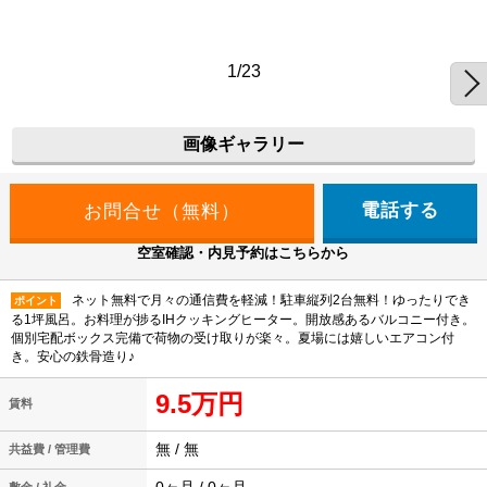
1/23
画像ギャラリー
電話する
空室確認・内見予約はこちらから
ネット無料で月々の通信費を軽減！駐車縦列2台無料！ゆったりでき
ポイント
る1坪風呂。お料理が捗るIHクッキングヒーター。開放感あるバルコニー付き。
個別宅配ボックス完備で荷物の受け取りが楽々。夏場には嬉しいエアコン付
き。安心の鉄骨造り♪
9.5万円
賃料
無 / 無
共益費 / 管理費