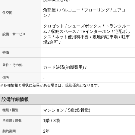
角部屋 / バルコニー / フローリング / エアコ
住空間
ン /
クロゼット / シューズボックス / トランクルー
ム / 収納スペース / TVインターホン / 宅配ボッ
設備・サービス
クス / ネット使用料不要 / 敷地内駐車場 / 駐車
場2台可 /
特徴
条件・その他
カード決済(初期費用) /
-
備考
※各種情報と現状に差異がある場合は、現状優先となります。
設備詳細情報
マンション / S造(鉄骨造)
種別 / 構造
1階 / 3階
所在階 / 階数
2年
契約期間