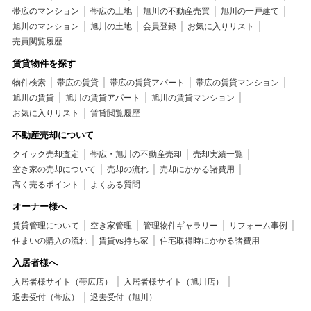
帯広のマンション
帯広の土地
旭川の不動産売買
旭川の一戸建て
旭川のマンション
旭川の土地
会員登録
お気に入りリスト
売買閲覧履歴
賃貸物件を探す
物件検索
帯広の賃貸
帯広の賃貸アパート
帯広の賃貸マンション
旭川の賃貸
旭川の賃貸アパート
旭川の賃貸マンション
お気に入りリスト
賃貸閲覧履歴
不動産売却について
クイック売却査定
帯広・旭川の不動産売却
売却実績一覧
空き家の売却について
売却の流れ
売却にかかる諸費用
高く売るポイント
よくある質問
オーナー様へ
賃貸管理について
空き家管理
管理物件ギャラリー
リフォーム事例
住まいの購入の流れ
賃貸vs持ち家
住宅取得時にかかる諸費用
入居者様へ
入居者様サイト（帯広店）
入居者様サイト（旭川店）
退去受付（帯広）
退去受付（旭川）