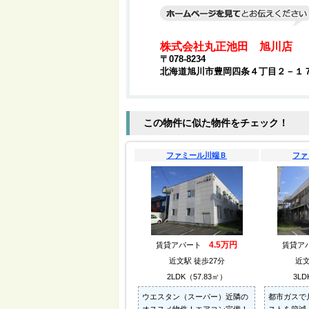
株式会社丸正池田 旭川店
〒078-8234
北海道旭川市豊岡四条４丁目２－１
この物件に似た物件をチェック！
ファミール川端Ｂ
ファ
4.5万円
賃貸アパート
賃貸ア
近文駅 徒歩27分
近文
2LDK（57.83㎡）
3LD
ウエスタン（スーパー）近隣の
都市ガスで