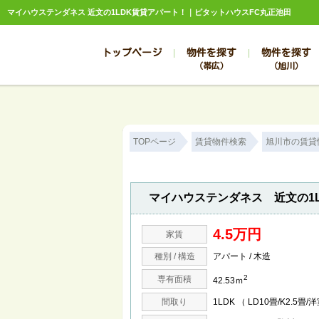
マイハウステンダネス 近文の1LDK賃貸アパート！｜ピタットハウスFC丸正池田
トップページ
物件を探す
物件を探す
（帯広）
（旭川）
総合お問合せ
お知らせ
賃貸管理について
選ばれる理由
管理のお問合せ
スタッフ紹介
TOPページ
賃貸物件検索
旭川市の賃貸
マイハウステンダネス 近文の1
4.5万円
家賃
種別 / 構造
アパート / 木造
2
専有面積
42.53ｍ
間取り
1LDK （ LD10畳/K2.5畳/