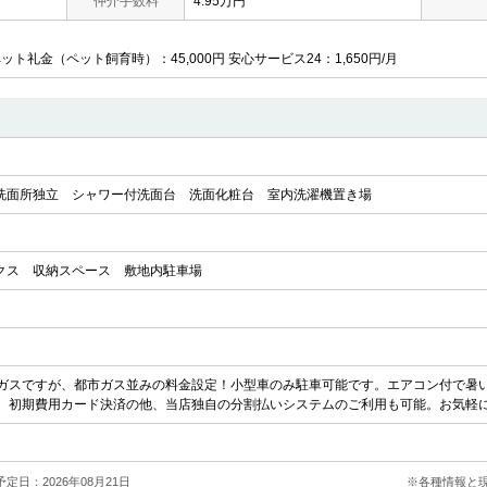
仲介手数料
4.95万円
ペット礼金（ペット飼育時）：45,000円 安心サービス24：1,650円/月
洗面所独立
シャワー付洗面台
洗面化粧台
室内洗濯機置き場
クス
収納スペース
敷地内駐車場
ガスですが、都市ガス並みの料金設定！小型車のみ駐車可能です。エアコン付で暑い
。初期費用カード決済の他、当店独自の分割払いシステムのご利用も可能。お気軽
定日：2026年08月21日
※各種情報と