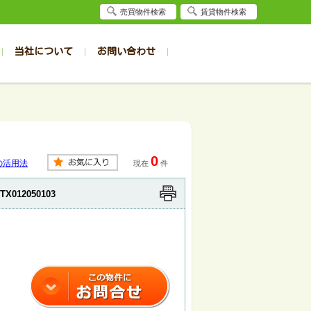
売買物件検索
賃貸物件検索
当社について
お問い合わせ
賃貸
賃貸
サイト
事例
居者様専用（旭川店）
会社概要
クイック売却査定
お問合せ
採用情報
退去受付
件一覧
件一覧
帯広の1R～1K
旭川の1R～1K
ト
パート
パート
帯広の1DK～1LDK
旭川の1DK～1LDK
0
ンション
ンション
帯広の2K～2LDK
旭川の2K～2LDK
の活用法
現在
件
戸建て
戸建て
帯広の3K～3LDK
旭川の3K～3LDK
TX012050103
務所
務所
帯広の4K以上
旭川の4K以上