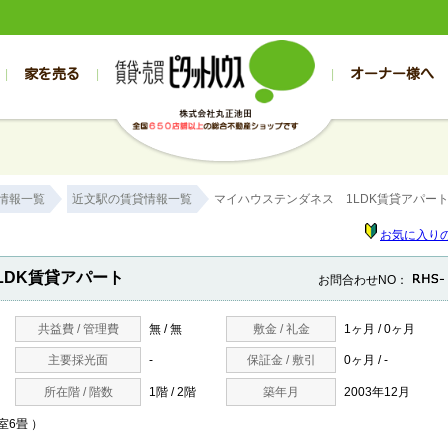
家を売る
オーナー様へ
売買
売買
売却実績一覧
空き家管理
スタッフブログ
売却のお問合せ
管理物件ギャラリー
売却のご相談
入居者様専用（帯広店）
お客様の声
不動産売却査定
リフォーム
入
帯広の売買物件一覧
旭川の売買物件一覧
帯広の1000万円以下
旭川の1000万円以下
帯広の賃貸物
旭川の賃貸物
情報一覧
近文駅の賃貸情報一覧
マイハウステンダネス 1LDK賃貸アパー
帯広の新築一戸建て
旭川の新築一戸建て
帯広の1000万～2000万円
旭川の1000万～2000万円
帯広の賃貸ア
旭川の賃貸ア
帯広の中古一戸建て
旭川の中古一戸建て
帯広の2000万～3000万円
旭川の2000万～3000万円
帯広の賃貸マ
旭川の賃貸マ
お気に入り
帯広の土地
旭川の土地
帯広の3000万～4000万円
旭川の3000万～4000万円
帯広の賃貸一
旭川の賃貸一
LDK賃貸アパート
お問合わせNO：
帯広の中古マンション
旭川の中古マンション
帯広の4000万以上
旭川の4000万以上
帯広の賃貸事
旭川の賃貸事
共益費 / 管理費
無 / 無
敷金 / 礼金
1ヶ月 / 0ヶ月
主要採光面
-
保証金 / 敷引
0ヶ月 / -
所在階 / 階数
1階 / 2階
築年月
2003年12月
洋室6畳 ）