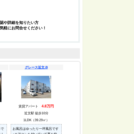
認や詳細を知りたい方
気軽にお問合せください！
グレース近文.B
4.8万円
賃貸アパート
近文駅 徒歩10分
1LDK（39.29㎡）
料で
お風呂はゆったり一坪風呂です