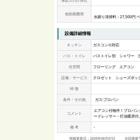
保証人代行会社
他初期費用
水廻り清掃料：27,500円 
設備詳細情報
キッチン
ガスコンロ対応
バス・トイレ
バストイレ別
シャワー
住空間
フローリング
エアコン
設備・サービス
クロゼット
シューズボッ
特 徴
条件・その他
ガス:プロパン
エアコン付物件！プロパン
コメント
ードレッサー・灯油暖房付
備 考
-
情報更新日：2026年08月07日
次回更新予