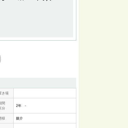
置き場
期間
2年 -
区分
態様
媒介