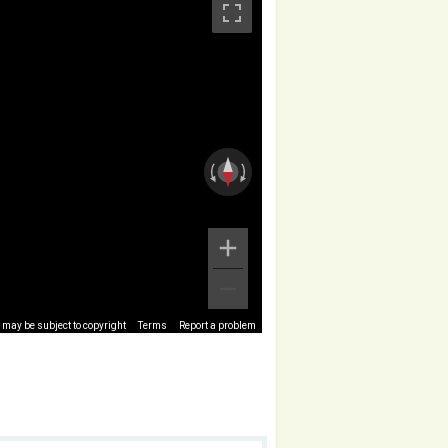
may be subject to copyright
Terms
Report a problem