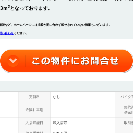
2
53ｍ
となっております。
相談など、ホームページには掲載が間に合わず載せきれていない情報もございます。
問い合わせ
ください。
更新料
なし
バイク
契約
近隣駐車場
借家
入居可能日
即入居可
取引