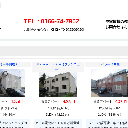
TEL : 0166-74-7902
空室情報の確
お問合せはお
７
TX012050103
お問合わせNO：
ミール川端Ａ
Ｂｒａｎ ｎｅｗ（ブランニュ
ベラーノＢ棟
ー）
4.5万円
4.5万円
4.2万円
パート
賃貸アパート
賃貸アパート
駅 徒歩27分
近文駅 徒歩14分
近文駅 徒歩16分
K（64.80㎡）
1LDK（42.12㎡）
2LDK（61.94㎡）
月々のランニングコ
オール電化の１ＬＤＫが新道近
ペット相談可能！ネット無