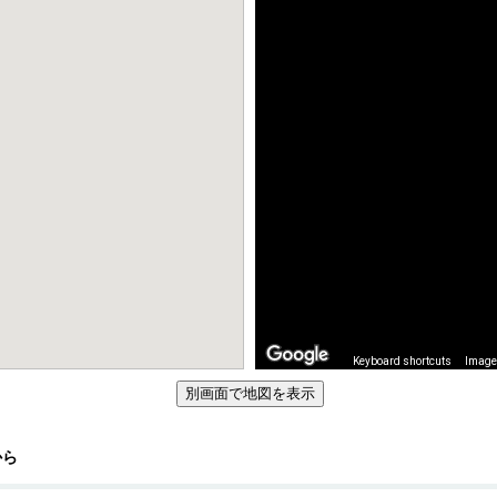
Keyboard shortcuts
Image 
から