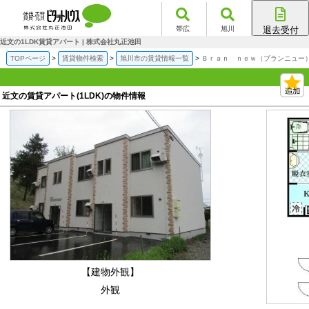
帯広
旭川
退去受付
帯広店
近文の1LDK賃貸アパート | 株式会社丸正池田
旭川店
TOPページ
賃貸物件検索
旭川市の賃貸情報一覧
Ｂｒａｎ ｎｅｗ（ブランニュー）
近文の賃貸アパート(1LDK)の物件情報
【建物外観】
外観