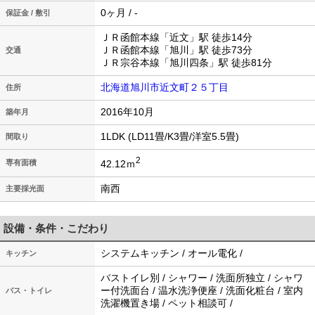
0ヶ月 / -
保証金 / 敷引
ＪＲ函館本線「近文」駅 徒歩14分
ＪＲ函館本線「旭川」駅 徒歩73分
交通
ＪＲ宗谷本線「旭川四条」駅 徒歩81分
北海道旭川市近文町２５丁目
住所
2016年10月
築年月
1LDK (LD11畳/K3畳/洋室5.5畳)
間取り
2
42.12ｍ
専有面積
南西
主要採光面
設備・条件・こだわり
システムキッチン / オール電化 /
キッチン
バストイレ別 / シャワー / 洗面所独立 / シャワ
ー付洗面台 / 温水洗浄便座 / 洗面化粧台 / 室内
バス・トイレ
洗濯機置き場 / ペット相談可 /