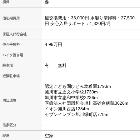
要
損保
鍵交換費用：33,000円 水廻り清掃料：27,500
他初期費用
円 安心入居サポート：1,320円/月
保証人代行会社
4.95万円
仲介手数料
バイク置き場
有 無料
駐車場
近隣駐車場
認定こども園ひとみ幼稚園1793m
旭川市立近文小学校1730m
旭川市立忠和中学校2236m
周辺環境
医療法人社団恩和会旭川高砂台病院3626m
イオン旭川西店1284m
セブンイレブン旭川緑町店778m
-
借家区分
空家
現況