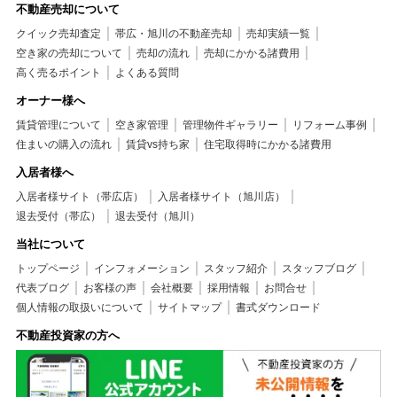
不動産売却について
クイック売却査定
帯広・旭川の不動産売却
売却実績一覧
空き家の売却について
売却の流れ
売却にかかる諸費用
高く売るポイント
よくある質問
オーナー様へ
賃貸管理について
空き家管理
管理物件ギャラリー
リフォーム事例
住まいの購入の流れ
賃貸vs持ち家
住宅取得時にかかる諸費用
入居者様へ
入居者様サイト（帯広店）
入居者様サイト（旭川店）
退去受付（帯広）
退去受付（旭川）
当社について
トップページ
インフォメーション
スタッフ紹介
スタッフブログ
代表ブログ
お客様の声
会社概要
採用情報
お問合せ
個人情報の取扱いについて
サイトマップ
書式ダウンロード
不動産投資家の方へ