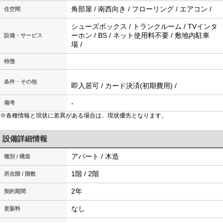
角部屋 / 南西向き / フローリング / エアコン /
住空間
シューズボックス / トランクルーム / TVインタ
ーホン / BS / ネット使用料不要 / 敷地内駐車
設備・サービス
場 /
特徴
条件・その他
即入居可 / カード決済(初期費用) /
-
備考
※各種情報と現状に差異がある場合は、現状優先となります。
設備詳細情報
アパート / 木造
種別 / 構造
1階 / 2階
所在階 / 階数
2年
契約期間
なし
更新料