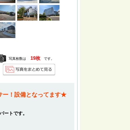
19枚
写真枚数は
です。
サー！設備となってます★
アパートです。