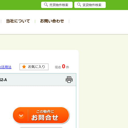
売買物件検索
賃貸物件検索
当社について
お問い合わせ
賃貸
賃貸
サイト
事例
居者様専用（旭川店）
会社概要
クイック売却査定
お問合せ
採用情報
退去受付
件一覧
件一覧
帯広の1R～1K
旭川の1R～1K
パート
パート
帯広の1DK～1LDK
旭川の1DK～1LDK
0
ンション
ンション
帯広の2K～2LDK
旭川の2K～2LDK
の活用法
現在
件
戸建て
戸建て
帯広の3K～3LDK
旭川の3K～3LDK
62-A
務所
務所
帯広の4K以上
旭川の4K以上