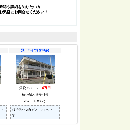
確認や詳細を知りたい方
お気軽にお問合せください！
飛田ハイツ(西20条)
4万円
賃貸アパート
柏林台駅 徒歩48分
2DK（33.00㎡）
ス・
経済的な都市ガス！2LDKで
す！