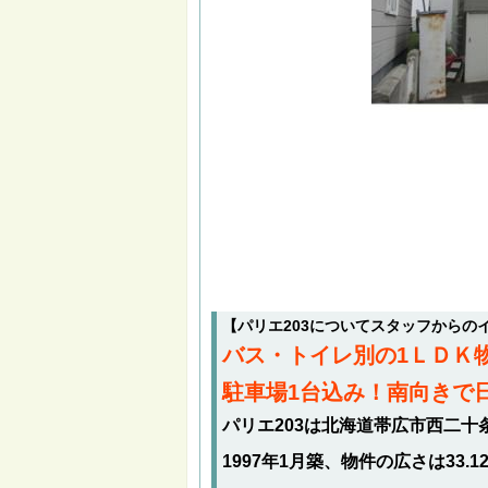
【パリエ203についてスタッフからの
バス・トイレ別の1ＬＤＫ
駐車場1台込み！南向きで
パリエ203は北海道帯広市西二十
1997年1月築、物件の広さは33.1