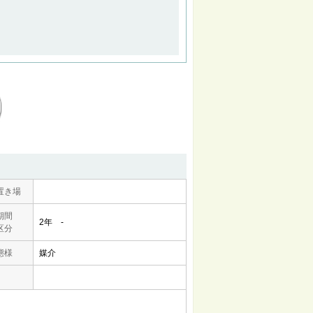
置き場
期間
2年 -
区分
態様
媒介