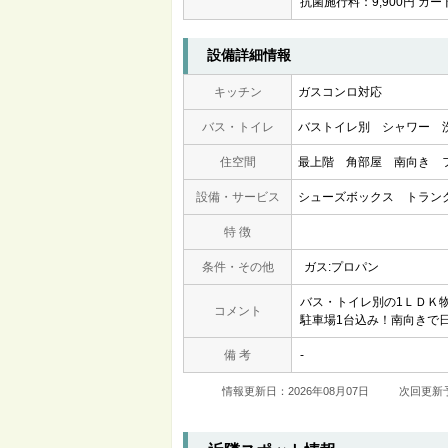
抗菌施行料：9,900円 カー
設備詳細情報
キッチン
ガスコンロ対応
バス・トイレ
バストイレ別
シャワー
住空間
最上階
角部屋
南向き
設備・サービス
シューズボックス
トラン
特 徴
条件・その他
ガス:プロパン
バス・トイレ別の1ＬＤＫ
コメント
駐車場1台込み！南向きで
備 考
-
情報更新日：2026年08月07日
次回更新予