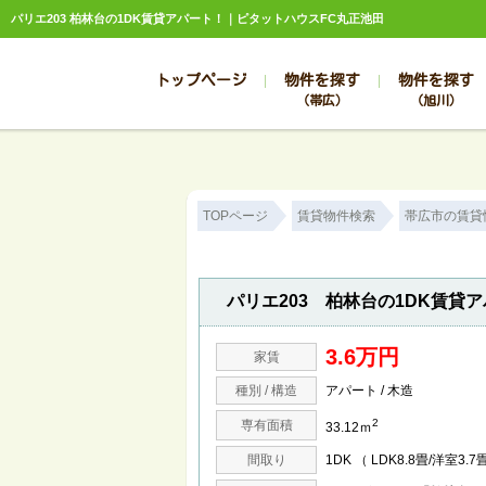
パリエ203 柏林台の1DK賃貸アパート！｜ピタットハウスFC丸正池田
トップページ
物件を探す
物件を探す
（帯広）
（旭川）
総合お問合せ
お知らせ
賃貸管理について
選ばれる理由
管理のお問合せ
スタッフ紹介
TOPページ
賃貸物件検索
帯広市の賃貸
パリエ203 柏林台の1DK賃貸
3.6万円
家賃
種別 / 構造
アパート / 木造
2
専有面積
33.12ｍ
間取り
1DK （ LDK8.8畳/洋室3.7