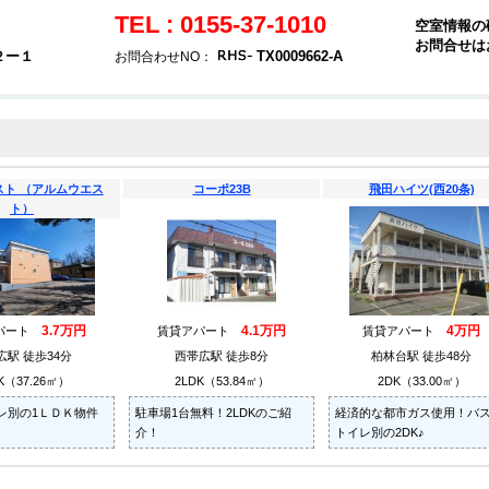
TEL : 0155-37-1010
空室情報の
お問合せは
２ー１
TX0009662-A
お問合わせNO：
スト （アルムウエス
コーポ23B
飛田ハイツ(西20条)
ト）
3.7万円
4.1万円
4万円
パート
賃貸アパート
賃貸アパート
広駅 徒歩34分
西帯広駅 徒歩8分
柏林台駅 徒歩48分
K（37.26㎡）
2LDK（53.84㎡）
2DK（33.00㎡）
レ別の1ＬＤＫ物件
駐車場1台無料！2LDKのご紹
経済的な都市ガス使用！バ
介！
トイレ別の2DK♪