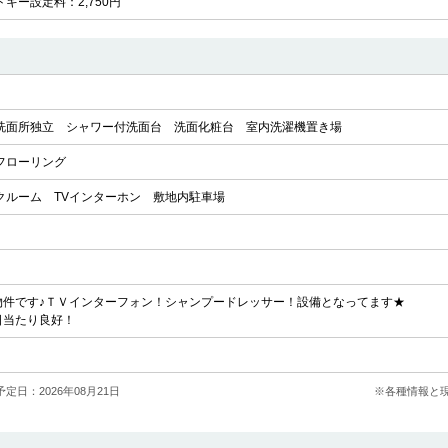
ドキー設定料：2,750円
洗面所独立
シャワー付洗面台
洗面化粧台
室内洗濯機置き場
フローリング
クルーム
TVインターホン
敷地内駐車場
物件です♪ＴＶインターフォン！シャンプードレッサー！設備となってます★
日当たり良好！
定日：2026年08月21日
※各種情報と