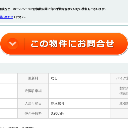
相談など、ホームページには掲載が間に合わず載せきれていない情報もございます。
問い合わせ
ください。
更新料
なし
バイク
契約
近隣駐車場
借家
入居可能日
即入居可
取引
仲介手数料
3.96万円