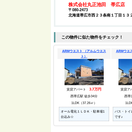
株式会社丸正池田 帯広店
〒080-2473
北海道帯広市西２３条南１丁目１３
この物件に似た物件をチェック！
ARMウエスト （アルムウエス
ARMウエ
ト）
3.7万円
賃貸アパート
賃貸ア
西帯広駅 徒歩34分
西帯
1LDK（37.26㎡）
1LD
オール電化１ＬＤＫ・駐車場1
バス・トイ
台込み☆
です♪