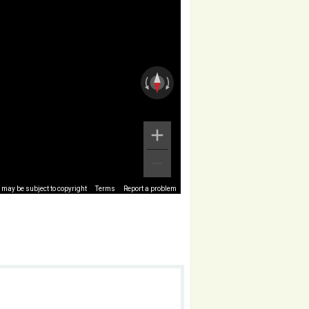
may be subject to copyright
Terms
Report a problem