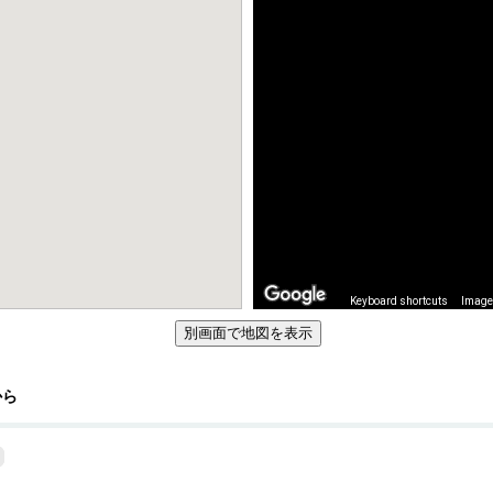
Keyboard shortcuts
Image 
から