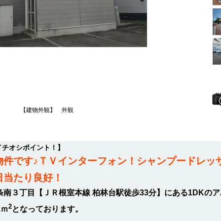
【建物外観】 外観
イチオシポイント！】
物件です♪ＴＶインターフォン！シャンプードレッ
日当たり良好！
条南３丁目【ＪＲ根室本線 柏林台駅徒歩33分】にある1DKの
2
2ｍ
となっております。