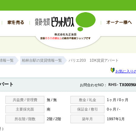
家を売る
オーナー様へ
売買
売買
売却実績一覧
空き家管理
スタッフブログ
売却のお問合せ
管理物件ギャラリー
売却のご相談
入居者様専用（帯広店）
お客様の声
不動産売却査定
リフォーム
入
帯広の売買物件一覧
旭川の売買物件一覧
帯広の1000万円以下
旭川の1000万円以下
帯広の賃貸物
旭川の賃貸物
情報一覧
柏林台駅の賃貸情報一覧
パリエ203 1DK賃貸アパート
帯広の新築一戸建て
旭川の新築一戸建て
帯広の1000万～2000万円
旭川の1000万～2000万円
帯広の賃貸ア
旭川の賃貸ア
帯広の中古一戸建て
旭川の中古一戸建て
帯広の2000万～3000万円
旭川の2000万～3000万円
帯広の賃貸マ
旭川の賃貸マ
お気に入り
帯広の土地
旭川の土地
帯広の3000万～4000万円
旭川の3000万～4000万円
帯広の賃貸一
旭川の賃貸一
アパート
TX00096
お問合わせNO：
帯広の中古マンション
旭川の中古マンション
帯広の4000万以上
旭川の4000万以上
帯広の賃貸事
旭川の賃貸事
共益費 / 管理費
無 / 無
敷金 / 礼金
1ヶ月 / 0ヶ月
主要採光面
南
保証金 / 敷引
0ヶ月 / -
所在階 / 階数
2階 / 2階
築年月
1997年1月
畳 ）