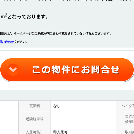
2
4ｍ
となっております。
相談など、ホームページには掲載が間に合わず載せきれていない情報もございます。
問い合わせ
ください。
更新料
なし
バイク
契約
近隣駐車場
借家
入居可能日
即入居可
取引