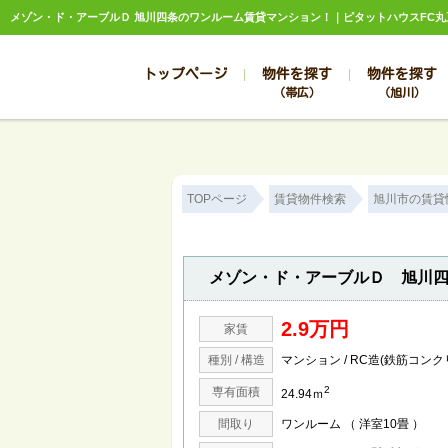
メゾン・ド・アーブルＤ 旭川四条のワンルーム賃貸マンション！｜ピタットハウスFC丸
トップページ
物件を探す
物件を探す
（帯広）
（旭川）
総合お問合せ
お知らせ
賃貸管理について
選ばれる理由
管理のお問合せ
スタッフ紹介
TOPページ
賃貸物件検索
旭川市の賃貸
メゾン・ド・アーブルＤ 旭川
2.9万円
家賃
種別 / 構造
マンション / RC造(鉄筋コンク
2
専有面積
24.94ｍ
間取り
ワンルーム （ 洋室10畳 ）