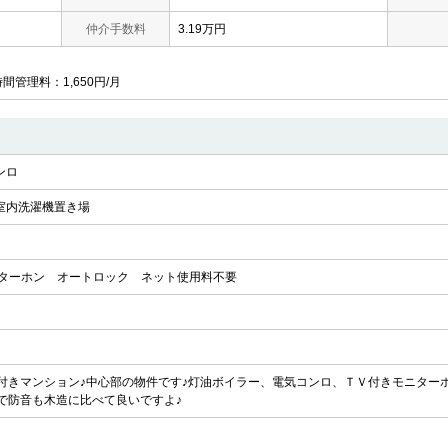
仲介手数料
3.19万円
時間管理料：1,650円/月
ンロ
室内洗濯機置き場
ンターホン
オートロック
ネット使用料不要
付きマンション♪中心部の物件です♪灯油ボイラー、電気コンロ、ＴＶ付きモニター
で防音も木造に比べて良いですよ♪