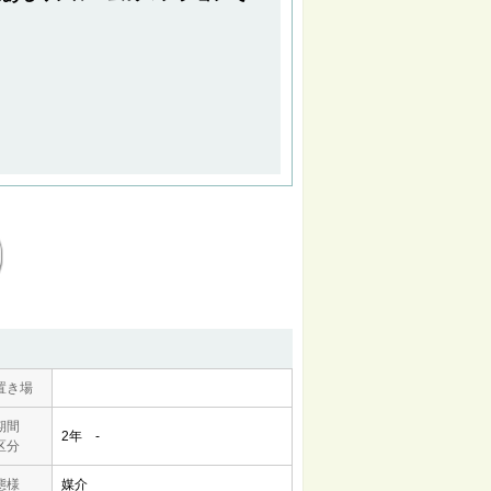
置き場
期間
2年 -
区分
態様
媒介