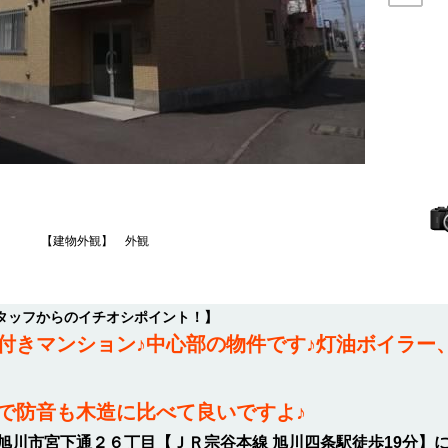
【建物外観】 外観
タッフからのイチオシポイント！】
付きマンション♪中心部の物件です♪灯油ボイラー
で防音も木造に比べて良いですよ♪
旭川市宮下通２６丁目【ＪＲ宗谷本線 旭川四条駅徒歩19分】