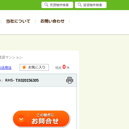
売買物件検索
賃貸物件検索
当社について
お問い合わせ
賃貸
賃貸
サイト
事例
居者様専用（旭川店）
会社概要
クイック売却査定
お問合せ
採用情報
退去受付
件一覧
件一覧
帯広の1R～1K
旭川の1R～1K
賃貸マンション
パート
パート
帯広の1DK～1LDK
旭川の1DK～1LDK
0
ンション
ンション
帯広の2K～2LDK
旭川の2K～2LDK
の活用法
現在
件
戸建て
戸建て
帯広の3K～3LDK
旭川の3K～3LDK
TX020156305
O：
務所
務所
帯広の4K以上
旭川の4K以上