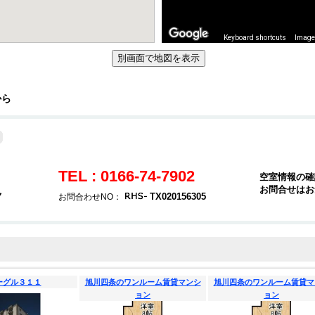
Keyboard shortcuts
Image 
から
TEL : 0166-74-7902
空室情報の確
お問合せはお
７
TX020156305
お問合わせNO：
ーグル３１１
旭川四条のワンルーム賃貸マンシ
旭川四条のワンルーム賃貸マ
ョン
ョン