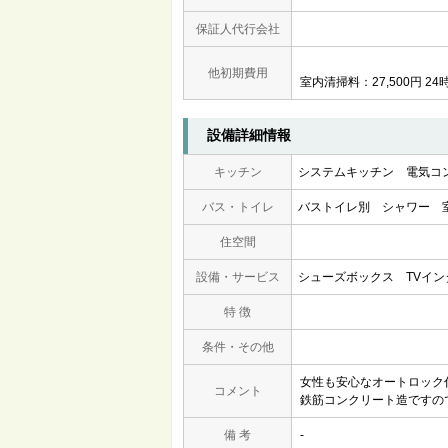
保証人代行会社
他初期費用
室内清掃料：27,500円 24
設備詳細情報
キッチン
システムキッチン
電気コ
バス・トイレ
バストイレ別
シャワー
住空間
設備・サービス
シューズボックス
TVイ
特 徴
条件・その他
女性も安心なオートロック
コメント
鉄筋コンクリート造ですの
備 考
-