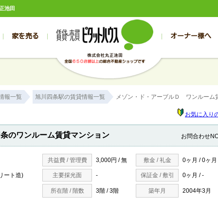
正池田
家を売る
オーナー様へ
売買
売買
売却実績一覧
空き家管理
スタッフブログ
売却のお問合せ
管理物件ギャラリー
売却のご相談
入居者様専用（帯広店）
お客様の声
不動産売却査定
リフォーム
入
帯広の売買物件一覧
旭川の売買物件一覧
帯広の1000万円以下
旭川の1000万円以下
帯広の賃貸物
旭川の賃貸物
情報一覧
旭川四条駅の賃貸情報一覧
メゾン・ド・アーブルＤ ワンルーム
帯広の新築一戸建て
旭川の新築一戸建て
帯広の1000万～2000万円
旭川の1000万～2000万円
帯広の賃貸ア
旭川の賃貸ア
帯広の中古一戸建て
旭川の中古一戸建て
帯広の2000万～3000万円
旭川の2000万～3000万円
帯広の賃貸マ
旭川の賃貸マ
お気に入り
帯広の土地
旭川の土地
帯広の3000万～4000万円
旭川の3000万～4000万円
帯広の賃貸一
旭川の賃貸一
四条のワンルーム賃貸マンション
お問合わせN
帯広の中古マンション
旭川の中古マンション
帯広の4000万以上
旭川の4000万以上
帯広の賃貸事
旭川の賃貸事
共益費 / 管理費
3,000円 / 無
敷金 / 礼金
0ヶ月 / 0ヶ月
リート造)
主要採光面
-
保証金 / 敷引
0ヶ月 / -
所在階 / 階数
3階 / 3階
築年月
2004年3月