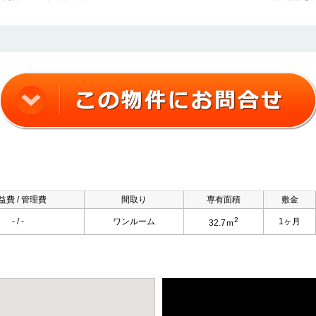
益費 / 管理費
間取り
専有面積
敷金
2
- / -
ワンルーム
1ヶ月
32.7ｍ