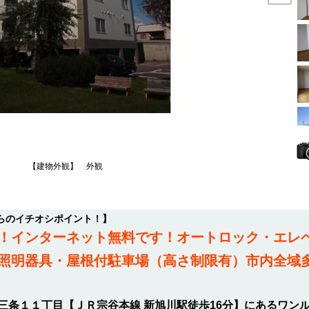
【建物外観】 外観
らのイチオシポイント！】
！インターネット無料です！オートロック・エレ
照明器具・屋根付駐車場（高さ制限有）市内全域
三条１１丁目【ＪＲ宗谷本線 新旭川駅徒歩16分】にあるワン