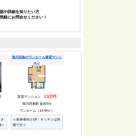
認や詳細を知りたい方
気軽にお問合せください！
旭川四条のワンルーム賃貸マンシ
ョン
円
2.5万円
賃貸マンション
旭川四条駅 徒歩5分
ワンルーム（19.44㎡）
付き
☆単身者向け1R！キッチンは対
す♪
面です☆