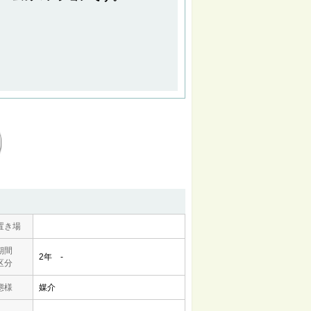
置き場
期間
2年 -
区分
態様
媒介