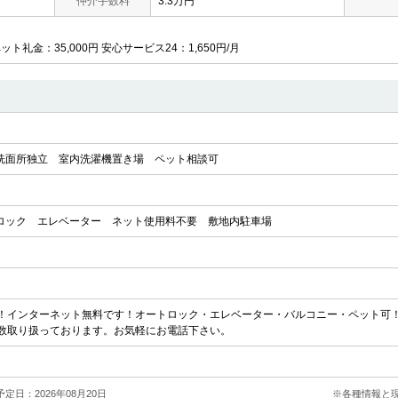
仲介手数料
3.3万円
ット礼金：35,000円 安心サービス24：1,650円/月
洗面所独立
室内洗濯機置き場
ペット相談可
ロック
エレベーター
ネット使用料不要
敷地内駐車場
！インターネット無料です！オートロック・エレベーター・バルコニー・ペット可
数取り扱っております。お気軽にお電話下さい。
定日：2026年08月20日
※各種情報と