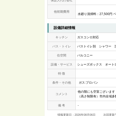
保証人代行会社
他初期費用
水廻り清掃料：27,500円 ペ
設備詳細情報
キッチン
ガスコンロ対応
バス・トイレ
バストイレ別
シャワー
住空間
バルコニー
設備・サービス
シューズボックス
オート
特 徴
条件・その他
ガス:プロパン
他の階にも空室ございます
コメント
（高さ制限有）市内全域多
備 考
-
情報更新日：2026年08月06日
次回更新予