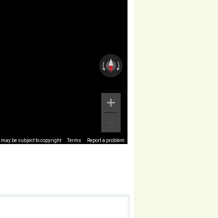
may be subject to copyright
Terms
Report a problem