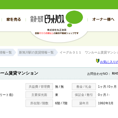
家を売る
オーナー様へ
売買
売買
売却実績一覧
空き家管理
スタッフブログ
売却のお問合せ
管理物件ギャラリー
売却のご相談
入居者様専用（帯広店）
お客様の声
不動産売却査定
リフォーム
入
帯広の売買物件一覧
旭川の売買物件一覧
帯広の1000万円以下
旭川の1000万円以下
帯広の賃貸物
旭川の賃貸物
情報一覧
新旭川駅の賃貸情報一覧
イーグル３１１ ワンルーム賃貸マンシ
帯広の新築一戸建て
旭川の新築一戸建て
帯広の1000万～2000万円
旭川の1000万～2000万円
帯広の賃貸ア
旭川の賃貸ア
帯広の中古一戸建て
旭川の中古一戸建て
帯広の2000万～3000万円
旭川の2000万～3000万円
帯広の賃貸マ
旭川の賃貸マ
お気に入り
帯広の土地
旭川の土地
帯広の3000万～4000万円
旭川の3000万～4000万円
帯広の賃貸一
旭川の賃貸一
ルーム賃貸マンション
お問合わせNO：
帯広の中古マンション
旭川の中古マンション
帯広の4000万以上
旭川の4000万以上
帯広の賃貸事
旭川の賃貸事
共益費 / 管理費
無 / 無
敷金 / 礼金
1ヶ月 / 0ヶ月
クリート造)
主要採光面
東
保証金 / 敷引
0ヶ月 / -
所在階 / 階数
6階 / 7階
築年月
1992年3月