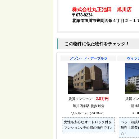
株式会社丸正池田 旭川店
〒078-8234
北海道旭川市豊岡四条４丁目２－１
この物件に似た物件をチェック！
メゾン・ド・アーブルＤ
ヴィラ
2.8万円
賃貸マンション
賃貸マ
旭川四条駅 徒歩19分
新旭
ワンルーム（24.94㎡）
3LD
女性も安心なオートロック付き
ペット相談
マンション♪中心部の物件です♪
無料！追焚
ム！