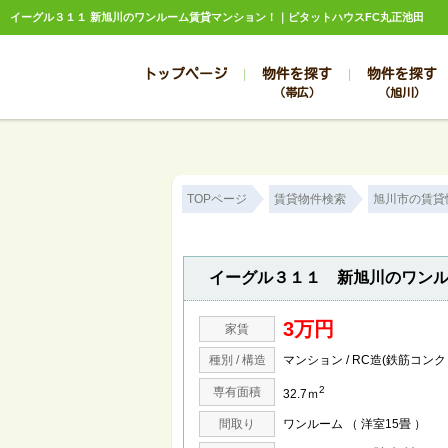
イーグル３１１ 新旭川のワンルーム賃貸マンション！｜ピタットハウスFC丸正池田
トップページ
物件を探す
物件を探す
（帯広）
（旭川）
総合お問合せ
お知らせ
賃貸管理について
選ばれる理由
管理のお問合せ
スタッフ紹介
TOPページ
賃貸物件検索
旭川市の賃貸
イーグル３１１ 新旭川のワン
3万円
家賃
種別 / 構造
マンション / RC造(鉄筋コン
2
専有面積
32.7ｍ
間取り
ワンルーム （ 洋室15畳 ）