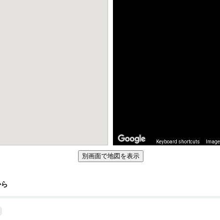
Keyboard shortcuts
Image 
から