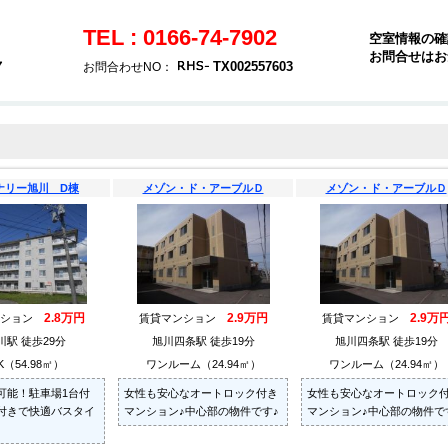
TEL : 0166-74-7902
空室情報の確
お問合せはお
７
TX002557603
お問合わせNO：
ナリー旭川 D棟
メゾン・ド・アーブルＤ
メゾン・ド・アーブルＤ
2.8万円
2.9万円
2.9万
ンション
賃貸マンション
賃貸マンション
川駅 徒歩29分
旭川四条駅 徒歩19分
旭川四条駅 徒歩19分
K（54.98㎡）
ワンルーム（24.94㎡）
ワンルーム（24.94㎡）
可能！駐車場1台付
女性も安心なオートロック付き
女性も安心なオートロック
付きで快適バスタイ
マンション♪中心部の物件です♪
マンション♪中心部の物件で