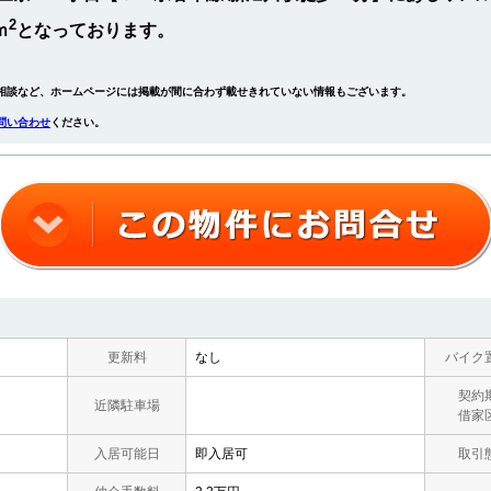
2
ｍ
となっております。
相談など、ホームページには掲載が間に合わず載せきれていない情報もございます。
問い合わせ
ください。
更新料
なし
バイク
契約
近隣駐車場
借家
入居可能日
即入居可
取引