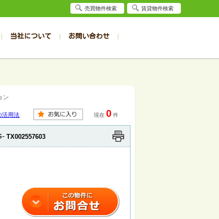
売買物件検索
賃貸物件検索
当社について
お問い合わせ
賃貸
賃貸
サイト
事例
居者様専用（旭川店）
会社概要
クイック売却査定
お問合せ
採用情報
退去受付
件一覧
件一覧
帯広の1R～1K
旭川の1R～1K
ョン
パート
パート
帯広の1DK～1LDK
旭川の1DK～1LDK
0
ンション
ンション
帯広の2K～2LDK
旭川の2K～2LDK
の活用法
現在
件
戸建て
戸建て
帯広の3K～3LDK
旭川の3K～3LDK
TX002557603
務所
務所
帯広の4K以上
旭川の4K以上