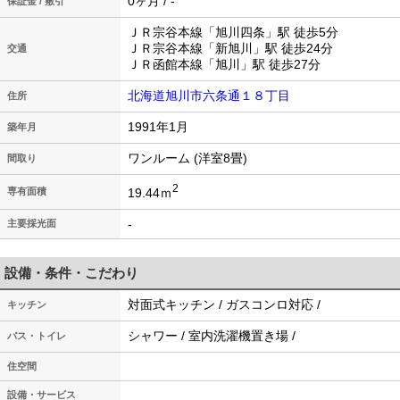
0ヶ月 / -
保証金 / 敷引
ＪＲ宗谷本線「旭川四条」駅 徒歩5分
ＪＲ宗谷本線「新旭川」駅 徒歩24分
交通
ＪＲ函館本線「旭川」駅 徒歩27分
北海道旭川市六条通１８丁目
住所
1991年1月
築年月
ワンルーム (洋室8畳)
間取り
2
19.44ｍ
専有面積
-
主要採光面
設備・条件・こだわり
対面式キッチン / ガスコンロ対応 /
キッチン
シャワー / 室内洗濯機置き場 /
バス・トイレ
住空間
設備・サービス