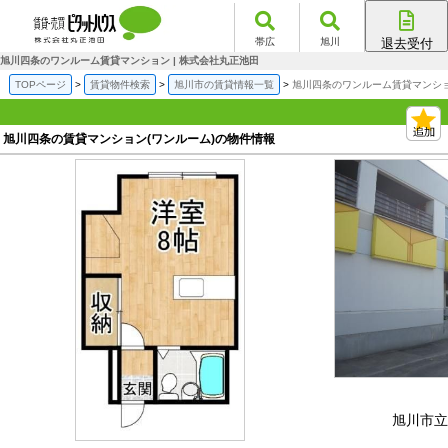
帯広
旭川
退去受付
帯広店
旭川四条のワンルーム賃貸マンション | 株式会社丸正池田
旭川店
TOPページ
賃貸物件検索
旭川市の賃貸情報一覧
旭川四条のワンルーム賃貸マンシ
旭川四条の賃貸マンション(ワンルーム)の物件情報
旭川市立