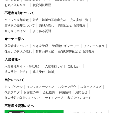
お気に入りリスト
賃貸閲覧履歴
不動産売却について
クイック売却査定
帯広・旭川の不動産売却
売却実績一覧
空き家の売却について
売却の流れ
売却にかかる諸費用
高く売るポイント
よくある質問
オーナー様へ
賃貸管理について
空き家管理
管理物件ギャラリー
リフォーム事例
住まいの購入の流れ
賃貸vs持ち家
住宅取得時にかかる諸費用
入居者様へ
入居者様サイト（帯広店）
入居者様サイト（旭川店）
退去受付（帯広）
退去受付（旭川）
当社について
トップページ
インフォメーション
スタッフ紹介
スタッフブログ
代表ブログ
お客様の声
会社概要
採用情報
お問合せ
個人情報の取扱いについて
サイトマップ
書式ダウンロード
不動産投資家の方へ