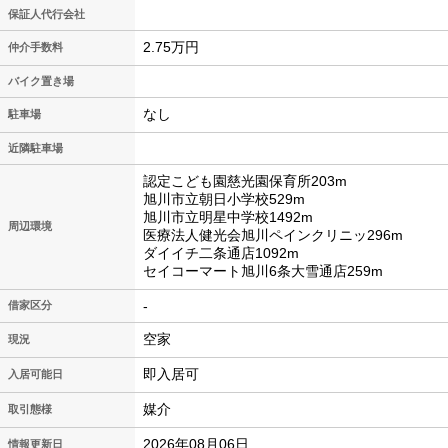
保証人代行会社
2.75万円
仲介手数料
バイク置き場
なし
駐車場
近隣駐車場
認定こども園慈光園保育所203m
旭川市立朝日小学校529m
旭川市立明星中学校1492m
周辺環境
医療法人健光会旭川ペインクリニッ296m
ダイイチ二条通店1092m
セイコーマート旭川6条大雪通店259m
-
借家区分
空家
現況
即入居可
入居可能日
媒介
取引態様
2026年08月06日
情報更新日