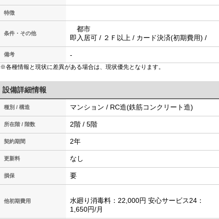
特徴
都市
条件・その他
即入居可 / ２Ｆ以上 / カード決済(初期費用) /
-
備考
※各種情報と現状に差異がある場合は、現状優先となります。
設備詳細情報
マンション / RC造(鉄筋コンクリート造)
種別 / 構造
2階 / 5階
所在階 / 階数
2年
契約期間
なし
更新料
要
損保
水廻り消毒料：22,000円 安心サービス24：
他初期費用
1,650円/月