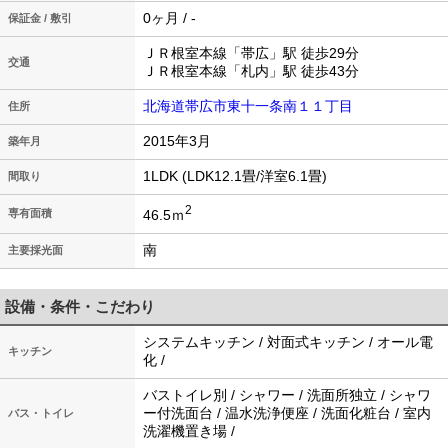
0ヶ月 / -
保証金 / 敷引
ＪＲ根室本線「帯広」駅 徒歩29分
交通
ＪＲ根室本線「札内」駅 徒歩43分
北海道帯広市東十一条南１１丁目
住所
2015年3月
築年月
1LDK (LDK12.1畳/洋室6.1畳)
間取り
2
46.5ｍ
専有面積
南
主要採光面
設備・条件・こだわり
システムキッチン / 対面式キッチン / オール電
キッチン
化 /
バストイレ別 / シャワー / 洗面所独立 / シャワ
ー付洗面台 / 温水洗浄便座 / 洗面化粧台 / 室内
バス・トイレ
洗濯機置き場 /