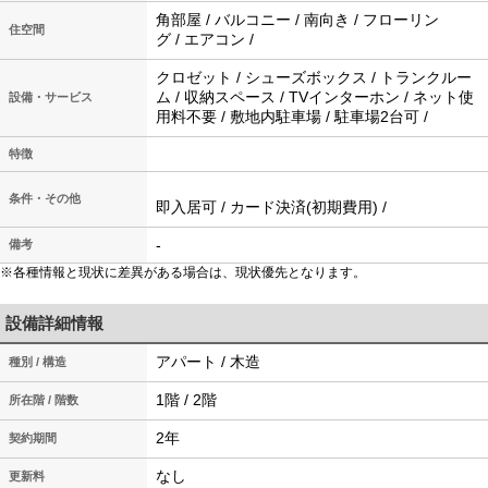
角部屋 / バルコニー / 南向き / フローリン
住空間
グ / エアコン /
クロゼット / シューズボックス / トランクルー
ム / 収納スペース / TVインターホン / ネット使
設備・サービス
用料不要 / 敷地内駐車場 / 駐車場2台可 /
特徴
条件・その他
即入居可 / カード決済(初期費用) /
-
備考
※各種情報と現状に差異がある場合は、現状優先となります。
設備詳細情報
アパート / 木造
種別 / 構造
1階 / 2階
所在階 / 階数
2年
契約期間
なし
更新料