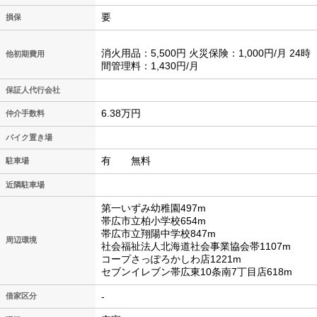
要
損保
消火用品：5,500円 火災保険：1,000円/月 24時
他初期費用
間管理料：1,430円/月
保証人代行会社
6.38万円
仲介手数料
バイク置き場
有 無料
駐車場
近隣駐車場
第一いずみ幼稚園497m
帯広市立柏小学校654m
帯広市立翔陽中学校847m
周辺環境
社会福祉法人北海道社会事業協会帯1107m
コープさっぽろかしわ店1221m
セブンイレブン帯広東10条南7丁目店618m
-
借家区分