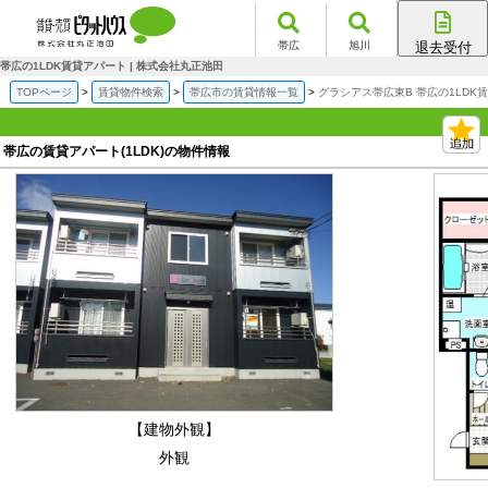
帯広
旭川
退去受付
帯広店
帯広の1LDK賃貸アパート | 株式会社丸正池田
旭川店
TOPページ
賃貸物件検索
帯広市の賃貸情報一覧
グラシアス帯広東B 帯広の1LDK
帯広の賃貸アパート(1LDK)の物件情報
【建物外観】
外観