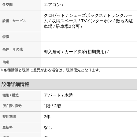
エアコン /
住空間
クロゼット / シューズボックス / トランクルー
ム / 収納スペース / TVインターホン / 敷地内駐
設備・サービス
車場 / 駐車場2台可 /
特徴
条件・その他
即入居可 / カード決済(初期費用) /
-
備考
※各種情報と現状に差異がある場合は、現状優先となります。
設備詳細情報
アパート / 木造
種別 / 構造
1階 / 2階
所在階 / 階数
2年
契約期間
なし
更新料