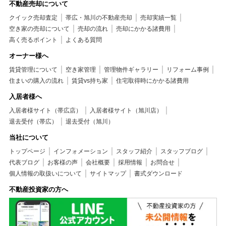
不動産売却について
クイック売却査定
帯広・旭川の不動産売却
売却実績一覧
空き家の売却について
売却の流れ
売却にかかる諸費用
高く売るポイント
よくある質問
オーナー様へ
賃貸管理について
空き家管理
管理物件ギャラリー
リフォーム事例
住まいの購入の流れ
賃貸vs持ち家
住宅取得時にかかる諸費用
入居者様へ
入居者様サイト（帯広店）
入居者様サイト（旭川店）
退去受付（帯広）
退去受付（旭川）
当社について
トップページ
インフォメーション
スタッフ紹介
スタッフブログ
代表ブログ
お客様の声
会社概要
採用情報
お問合せ
個人情報の取扱いについて
サイトマップ
書式ダウンロード
不動産投資家の方へ