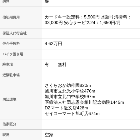
要
損保
カードキー設定料：5,500円 水廻り清掃料：
他初期費用
33,000円 安心サービス24：1,650円/月
保証人代行会社
4.62万円
仲介手数料
バイク置き場
有 無料
駐車場
近隣駐車場
さくらおか幼稚園820m
旭川市立北光小学校476m
旭川市立北門中学校997m
周辺環境
医療法人社団志恩会相川記念病院1445m
DZマート近文店428m
セイコーマート旭町店674m
-
借家区分
空家
現況