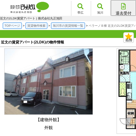
帯広
旭川
退去受付
帯広店
近文の2LDK賃貸アパート | 株式会社丸正池田
旭川店
TOPページ
賃貸物件検索
旭川市の賃貸情報一覧
ベラーノＢ棟 近文の2LDK賃貸ア
近文の賃貸アパート(2LDK)の物件情報
【建物外観】
外観