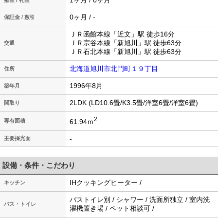
1ヶ月 / 0ヶ月
敷金 / 礼金
0ヶ月 / -
保証金 / 敷引
ＪＲ函館本線「近文」駅 徒歩16分
ＪＲ宗谷本線「新旭川」駅 徒歩63分
交通
ＪＲ石北本線「新旭川」駅 徒歩63分
北海道旭川市北門町１９丁目
住所
1996年8月
築年月
2LDK (LD10.6畳/K3.5畳/洋室6畳/洋室6畳)
間取り
2
61.94ｍ
専有面積
-
主要採光面
設備・条件・こだわり
IHクッキングヒーター /
キッチン
バストイレ別 / シャワー / 洗面所独立 / 室内洗
バス・トイレ
濯機置き場 / ペット相談可 /