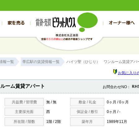
家を売る
オーナー様へ
売買
売買
売却実績一覧
空き家管理
スタッフブログ
売却のお問合せ
管理物件ギャラリー
売却のご相談
入居者様専用（帯広店）
お客様の声
不動産売却査定
リフォーム
入
帯広の売買物件一覧
旭川の売買物件一覧
帯広の1000万円以下
旭川の1000万円以下
帯広の賃貸物
旭川の賃貸物
情報一覧
帯広駅の賃貸情報一覧
ハイツ聖（ひじり） ワンルーム賃貸アパ
帯広の新築一戸建て
旭川の新築一戸建て
帯広の1000万～2000万円
旭川の1000万～2000万円
帯広の賃貸ア
旭川の賃貸ア
帯広の中古一戸建て
旭川の中古一戸建て
帯広の2000万～3000万円
旭川の2000万～3000万円
帯広の賃貸マ
旭川の賃貸マ
お気に入り
帯広の土地
旭川の土地
帯広の3000万～4000万円
旭川の3000万～4000万円
帯広の賃貸一
旭川の賃貸一
ンルーム賃貸アパート
お問合わせNO：
帯広の中古マンション
旭川の中古マンション
帯広の4000万以上
旭川の4000万以上
帯広の賃貸事
旭川の賃貸事
共益費 / 管理費
無 / 無
敷金 / 礼金
0ヶ月 / 0ヶ月
主要採光面
西
保証金 / 敷引
0ヶ月 / -
所在階 / 階数
1階 / 2階
築年月
1989年11月
）