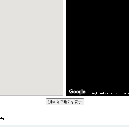
Keyboard shortcuts
Image 
から