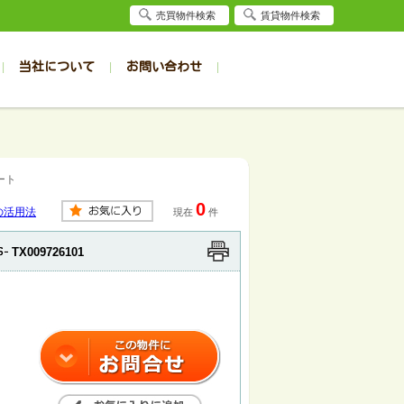
売買物件検索
賃貸物件検索
当社について
お問い合わせ
賃貸
賃貸
サイト
事例
居者様専用（旭川店）
会社概要
クイック売却査定
お問合せ
採用情報
退去受付
件一覧
件一覧
帯広の1R～1K
旭川の1R～1K
ート
パート
パート
帯広の1DK～1LDK
旭川の1DK～1LDK
0
ンション
ンション
帯広の2K～2LDK
旭川の2K～2LDK
の活用法
現在
件
戸建て
戸建て
帯広の3K～3LDK
旭川の3K～3LDK
TX009726101
務所
務所
帯広の4K以上
旭川の4K以上