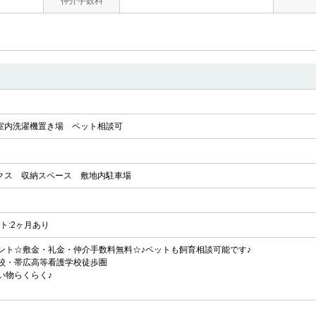
仲介手数料
室内洗濯機置き場
ペット相談可
クス
収納スペース
敷地内駐車場
ント:2ヶ月あり
ント☆敷金・礼金・仲介手数料無料☆♪ペットも飼育相談可能です♪
校・帯広高等看護学校徒歩圏
い物らくらく♪