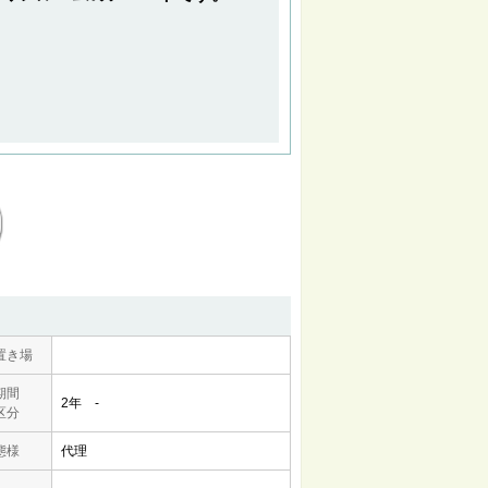
置き場
期間
2年 -
区分
態様
代理