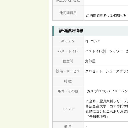
保証人代行会社
他初期費用
24時間管理料：1,430円/月
設備詳細情報
キッチン
2口コンロ
バス・トイレ
バストイレ別
シャワー
住空間
角部屋
設備・サービス
クロゼット
シューズボッ
特 徴
条件・その他
ガス:プロパン / フリーレ
☆当月・翌月家賃フリーレ
帯広畜産大学・コア専門学
コメント
近隣にコンビニもありお買
（告知事項有）
備 考
-