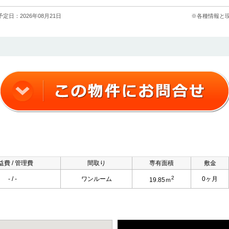
定日：2026年08月21日
※各種情報と
益費 / 管理費
間取り
専有面積
敷金
2
- / -
ワンルーム
0ヶ月
19.85ｍ