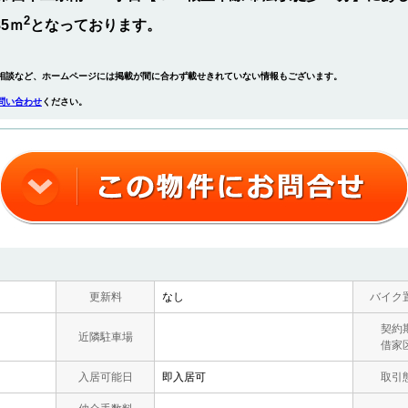
2
85ｍ
となっております。
相談など、ホームページには掲載が間に合わず載せきれていない情報もございます。
問い合わせ
ください。
更新料
なし
バイク
契約
近隣駐車場
借家
入居可能日
即入居可
取引