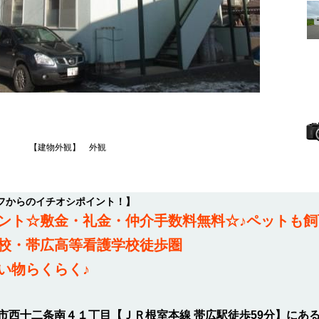
【建物外観】 外観
フからのイチオシポイント！】
ント☆敷金・礼金・仲介手数料無料☆♪ペットも飼
校・帯広高等看護学校徒歩圏
い物らくらく♪
市西十二条南４１丁目【ＪＲ根室本線 帯広駅徒歩59分】にあ