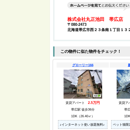
株式会社丸正池田 帯広店
〒080-2473
北海道帯広市西２３条南１丁目１３
この物件に似た物件をチェック！
グローリー166
2.5万円
賃貸アパート
賃貸ア
帯広駅 徒歩36分
帯広
1DK（26.40㎡）
1D
♪インターネット使い放題無料♪
ペット猫限