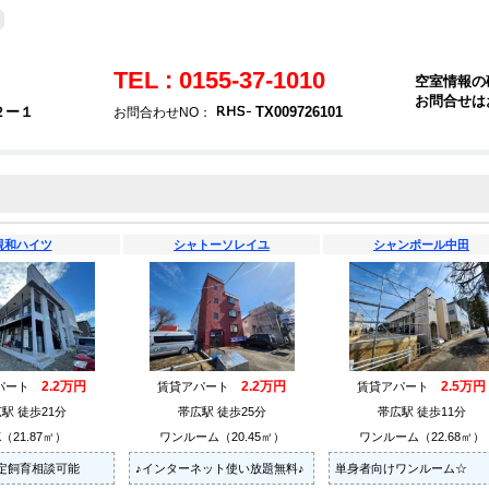
TEL : 0155-37-1010
空室情報の
お問合せは
２ー１
TX009726101
お問合わせNO：
親和ハイツ
シャトーソレイユ
シャンポール中田
2.2万円
2.2万円
2.5万円
パート
賃貸アパート
賃貸アパート
駅 徒歩21分
帯広駅 徒歩25分
帯広駅 徒歩11分
K（21.87㎡）
ワンルーム（20.45㎡）
ワンルーム（22.68㎡）
定飼育相談可能
♪インターネット使い放題無料♪
単身者向けワンルーム☆