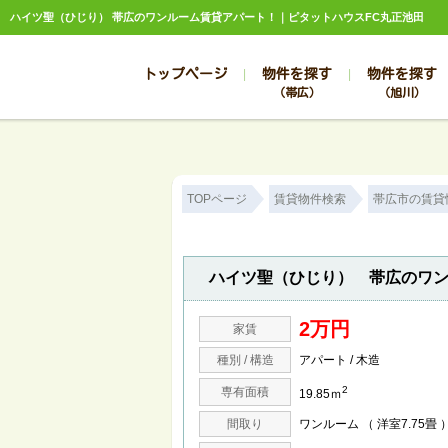
ハイツ聖（ひじり） 帯広のワンルーム賃貸アパート！｜ピタットハウスFC丸正池田
トップページ
物件を探す
物件を探す
（帯広）
（旭川）
総合お問合せ
お知らせ
賃貸管理について
選ばれる理由
管理のお問合せ
スタッフ紹介
TOPページ
賃貸物件検索
帯広市の賃貸
ハイツ聖（ひじり） 帯広のワ
2万円
家賃
種別 / 構造
アパート / 木造
2
専有面積
19.85ｍ
間取り
ワンルーム （ 洋室7.75畳 