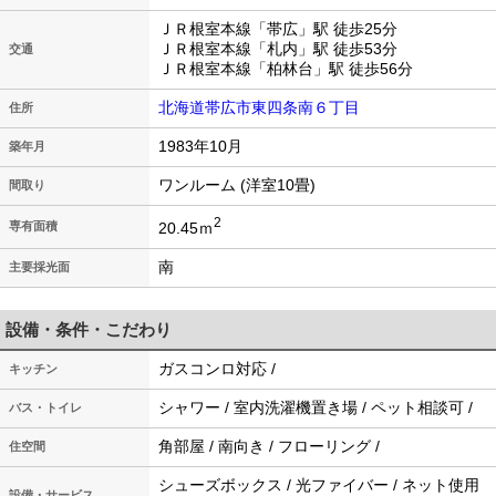
ＪＲ根室本線「帯広」駅 徒歩25分
ＪＲ根室本線「札内」駅 徒歩53分
交通
ＪＲ根室本線「柏林台」駅 徒歩56分
北海道帯広市東四条南６丁目
住所
1983年10月
築年月
ワンルーム (洋室10畳)
間取り
2
20.45ｍ
専有面積
南
主要採光面
設備・条件・こだわり
ガスコンロ対応 /
キッチン
シャワー / 室内洗濯機置き場 / ペット相談可 /
バス・トイレ
角部屋 / 南向き / フローリング /
住空間
シューズボックス / 光ファイバー / ネット使用
設備・サービス