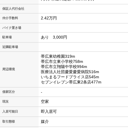
保証人代行会社
2.42万円
仲介手数料
バイク置き場
あり 3,000円
駐車場
近隣駐車場
帯広東幼稚園319m
帯広市立東小学校758m
帯広市立翔陽中学校994m
周辺環境
医療法人社団慶愛慶愛病院516m
いちまるフードプライス店545m
セブンイレブン帯広東2条店477m
-
借家区分
空家
現況
即入居可
入居可能日
媒介
取引態様