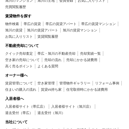
旭川のマンション
旭川の土地
会員登録
お気に入りリスト
売買閲覧履歴
賃貸物件を探す
物件検索
帯広の賃貸
帯広の賃貸アパート
帯広の賃貸マンション
旭川の賃貸
旭川の賃貸アパート
旭川の賃貸マンション
お気に入りリスト
賃貸閲覧履歴
不動産売却について
クイック売却査定
帯広・旭川の不動産売却
売却実績一覧
空き家の売却について
売却の流れ
売却にかかる諸費用
高く売るポイント
よくある質問
オーナー様へ
賃貸管理について
空き家管理
管理物件ギャラリー
リフォーム事例
住まいの購入の流れ
賃貸vs持ち家
住宅取得時にかかる諸費用
入居者様へ
入居者様サイト（帯広店）
入居者様サイト（旭川店）
退去受付（帯広）
退去受付（旭川）
当社について