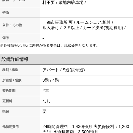
料不要 / 敷地内駐車場 /
特徴
都市事務所:可 / ルームシェア:相談 /
条件・その他
即入居可 / ２Ｆ以上 / カード決済(初期費用) /
-
備考
※各種情報と現状に差異がある場合は、現状優先となります。
設備詳細情報
アパート / S造(鉄骨造)
種別 / 構造
3階 / 4階
所在階 / 階数
2年
契約期間
なし
更新料
要
損保
24時間管理料：1,430円/月 火災保険料：1,200
他初期費用
円/月 水道料定額：3,500円/月