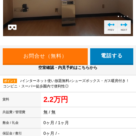
電話する
空室確認・内見予約はこちらから
♪インターネット使い放題無料♪シューズボックス・ガス暖房付き！
ポイント
コンビニ・スーパー徒歩圏内で便利性◎
2.2万円
賃料
無 / 無
共益費 / 管理費
0ヶ月 / 1ヶ月
敷金 / 礼金
0ヶ月 / -
保証金 / 敷引