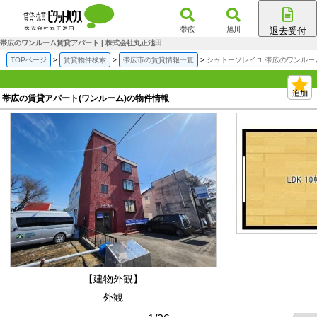
帯広
旭川
退去受付
帯広店
帯広のワンルーム賃貸アパート | 株式会社丸正池田
旭川店
TOPページ
賃貸物件検索
帯広市の賃貸情報一覧
シャトーソレイユ 帯広のワンルー
帯広の賃貸アパート(ワンルーム)の物件情報
【建物外観】
外観