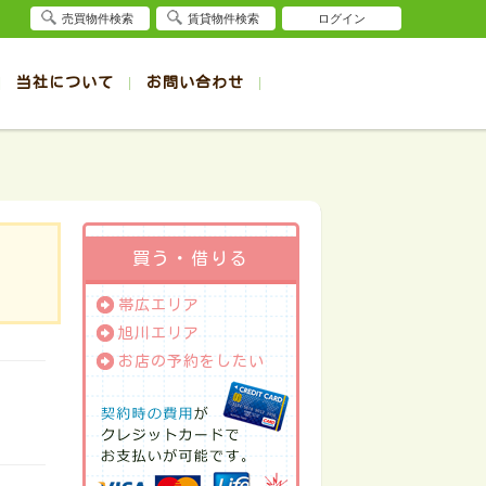
売買物件検索
賃貸物件検索
ログイン
当社について
お問い合わせ
賃貸
賃貸
サイト
事例
退去受付（帯広店）
会社概要
クイック売却査定
お問合せ
退去受付（旭川店）
採用情報
一覧
一覧
帯広の1R～1K賃貸
旭川の1R～1K賃貸
ート
ート
帯広の1DK～1LDK賃貸
旭川の1DK～1LDK賃貸
ション
ション
帯広の2K～2LDK賃貸
旭川の2K～2LDK賃貸
買う・借りる
建て
建て
帯広の3K～3LDK賃貸
旭川の3K～3LDK賃貸
帯広エリア
所
所
帯広の4K以上賃貸
旭川の4K以上賃貸
旭川エリア
お店の予約をしたい