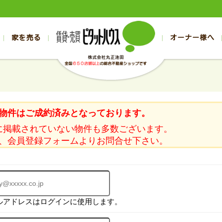
家を売る
オーナー様へ
売買
売買
売却実績一覧
空き家管理
スタッフブログ
売却のお問合せ
管理物件ギャラリー
売却のご相談
入居者様ページ
お客様の声
不動産売却査定
リフォーム
の売買物件一覧
の売買物件一覧
帯広の1000万円以下
旭川の1000万円以下
帯広の賃貸物件
旭川の賃貸物件
の新築一戸建て
の新築一戸建て
帯広の1000万～2000万円
旭川の1000万～2000万円
帯広の賃貸アパ
旭川の賃貸アパ
物件はご成約済みとなっております。
の中古一戸建て
の中古一戸建て
帯広の2000万～3000万円
旭川の2000万～3000万円
帯広の賃貸マン
旭川の賃貸マン
に掲載されていない物件も多数ございます。
の土地
の土地
帯広の3000万～4000万円
旭川の3000万～4000万円
帯広の賃貸一戸
旭川の賃貸一戸
、会員登録フォームよりお問合せ下さい。
の中古マンション
の中古マンション
帯広の4000万以上
旭川の4000万以上
帯広の賃貸事務
旭川の賃貸事務
ルアドレスはログインに使用します。