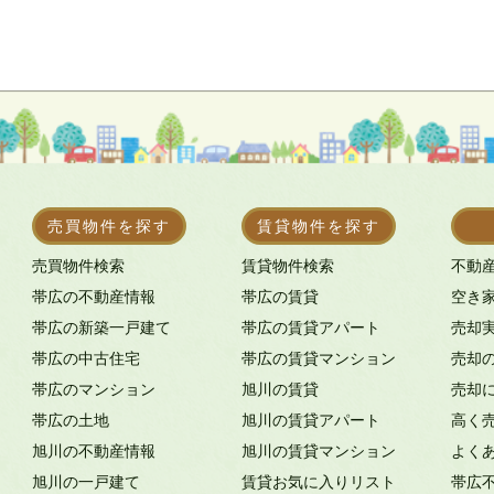
売買物件を探す
賃貸物件を探す
売買物件検索
賃貸物件検索
不動
帯広の不動産情報
帯広の賃貸
空き
帯広の新築一戸建て
帯広の賃貸アパート
売却
帯広の中古住宅
帯広の賃貸マンション
売却
帯広のマンション
旭川の賃貸
売却
帯広の土地
旭川の賃貸アパート
高く
旭川の不動産情報
旭川の賃貸マンション
よく
旭川の一戸建て
賃貸お気に入りリスト
帯広