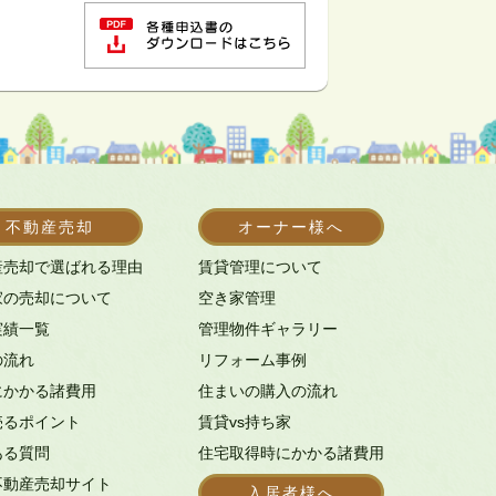
不動産売却
オーナー様へ
産売却で選ばれる理由
賃貸管理について
家の売却について
空き家管理
実績一覧
管理物件ギャラリー
の流れ
リフォーム事例
にかかる諸費用
住まいの購入の流れ
売るポイント
賃貸vs持ち家
ある質問
住宅取得時にかかる諸費用
不動産売却サイト
入居者様へ