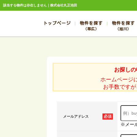
該当する物件は存在しません｜株式会社丸正池田
トップページ
物件を探す
物件を探す
（帯広）
（旭川）
総合お問合せ
お知らせ
賃貸管理について
選ばれる理由
管理のお問合せ
スタッフ紹介
帯広
旭川
帯広
旭川
お探しの
帯広
旭川
ホームページ
帯広
旭川
お手数ですが
帯広
旭川
必須
メールアドレス
※メー