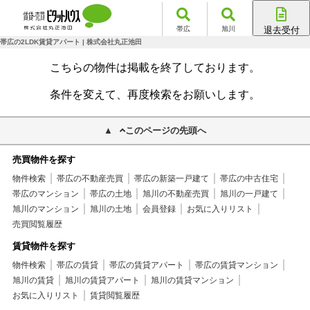
帯広
旭川
退去受付
帯広店
帯広の2LDK賃貸アパート | 株式会社丸正池田
旭川店
こちらの物件は掲載を終了しております。
条件を変えて、再度検索をお願いします。
このページの先頭へ
売買物件を探す
物件検索
帯広の不動産売買
帯広の新築一戸建て
帯広の中古住宅
帯広のマンション
帯広の土地
旭川の不動産売買
旭川の一戸建て
旭川のマンション
旭川の土地
会員登録
お気に入りリスト
売買閲覧履歴
賃貸物件を探す
物件検索
帯広の賃貸
帯広の賃貸アパート
帯広の賃貸マンション
旭川の賃貸
旭川の賃貸アパート
旭川の賃貸マンション
お気に入りリスト
賃貸閲覧履歴