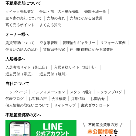
不動産売却について
クイック売却査定
帯広・旭川の不動産売却
売却実績一覧
空き家の売却について
売却の流れ
売却にかかる諸費用
高く売るポイント
よくある質問
オーナー様へ
賃貸管理について
空き家管理
管理物件ギャラリー
リフォーム事例
住まいの購入の流れ
賃貸vs持ち家
住宅取得時にかかる諸費用
入居者様へ
入居者様サイト（帯広店）
入居者様サイト（旭川店）
退去受付（帯広）
退去受付（旭川）
当社について
トップページ
インフォメーション
スタッフ紹介
スタッフブログ
代表ブログ
お客様の声
会社概要
採用情報
お問合せ
個人情報の取扱いについて
サイトマップ
書式ダウンロード
不動産投資家の方へ