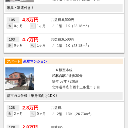
家具・家電付き！
4.8万円
6,500円
105
2
0ヶ月
1ヶ月
/ 1階 1K（23.18ｍ
）
敷
礼
4.7万円
6,500円
103
2
0ヶ月
1ヶ月
/ 1階 1K（23.18ｍ
）
敷
礼
アパート
泉翠マンション
ＪＲ根室本線
柏林台駅
/ 徒歩30分
築年 57年 / 2階建
北海道帯広市西十三条北５丁目
都市ガス仕様！単身者向け1DK！
2.8万円
-
128
2
2ヶ月
0ヶ月
/ 2階 1DK（26.73ｍ
）
敷
礼
2.8万円
-
128