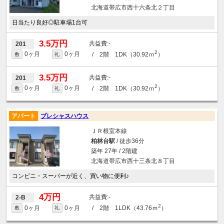
北海道帯広市西十六条北２丁目
日当たり良好◎駐車場1台可
3.5万円
-
201
2
0ヶ月
0ヶ月
/ 2階 1DK（30.92ｍ
）
敷
礼
3.5万円
-
201
2
0ヶ月
0ヶ月
/ 2階 1DK（30.92ｍ
）
敷
礼
アパート
プレシャスハウス
ＪＲ根室本線
柏林台駅
/ 徒歩36分
築年 27年 / 2階建
北海道帯広市西十三条北８丁目
コンビニ・スーパーが近く、買い物に便利♪
4万円
-
2-B
2
0ヶ月
0ヶ月
/ 2階 1LDK（43.76ｍ
）
敷
礼