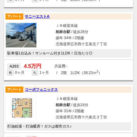
アパート
サニーエストA
ＪＲ根室本線
柏林台駅
/ 徒歩26分
築年 34年 / 2階建
北海道帯広市西十五条北７丁目
駐車場1台込み！サンルーム付き1LDK！日当たり◎
4.5万円
-
A203
2
0ヶ月
1ヶ月
/ 2階 1LDK（38.23ｍ
）
敷
礼
アパート
コーポフェニックス
ＪＲ根室本線
柏林台駅
/ 徒歩24分
築年 31年 / 2階建
北海道帯広市西十六条北３丁目
灯油給湯・灯油暖房！ガスは都市ガス♪