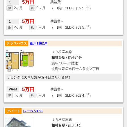
5万円
-
1
2
2ヶ月
0ヶ月
/ 1階 2LDK（59.5ｍ
）
敷
礼
5万円
-
1
2
2ヶ月
0ヶ月
/ 1階 2LDK（59.5ｍ
）
敷
礼
テラスハウス
細川1棟2戸
ＪＲ根室本線
柏林台駅
/ 徒歩24分
築年 50年 / 2階建
北海道帯広市西十六条北２丁目
リビングに大きな窓があり日当たり良好！
5万円
-
West
2
1ヶ月
0ヶ月
/ 1階 2LDK（62.4ｍ
）
敷
礼
アパート
レーベン158
ＪＲ根室本線
柏林台駅
/ 徒歩31分