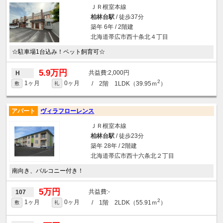
ＪＲ根室本線
柏林台駅
/ 徒歩37分
築年 6年 / 2階建
北海道帯広市西十条北４丁目
☆駐車場1台込み！ペット飼育可☆
5.9万円
2,000円
H
2
1ヶ月
0ヶ月
/ 2階 1LDK（39.95ｍ
）
敷
礼
アパート
ヴィラフローレンス
ＪＲ根室本線
柏林台駅
/ 徒歩23分
築年 28年 / 2階建
北海道帯広市西十六条北２丁目
南向き、バルコニー付き！
5万円
-
107
2
1ヶ月
0ヶ月
/ 1階 2LDK（55.91ｍ
）
敷
礼