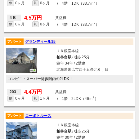
2
0ヶ月
0ヶ月
/ 4階 1DK（33.7ｍ
）
敷
礼
4.5万円
-
4-B
2
0ヶ月
0ヶ月
/ 4階 1DK（33.7ｍ
）
敷
礼
アパート
グランディール15
ＪＲ根室本線
柏林台駅
/ 徒歩25分
築年 34年 / 2階建
北海道帯広市西十五条北６丁目
コンビニ・スーパー徒歩圏内の2LDK！
4.4万円
-
203
2
0ヶ月
1ヶ月
/ 1階 2LDK（46ｍ
）
敷
礼
アパート
コーポトルース
ＪＲ根室本線
柏林台駅
/ 徒歩25分
築年 30年 / 2階建