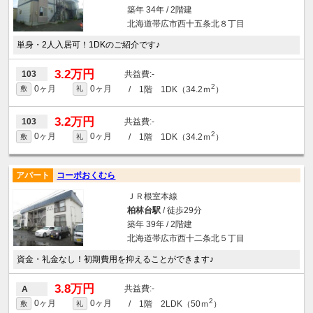
築年 34年 / 2階建
北海道帯広市西十五条北８丁目
単身・2人入居可！1DKのご紹介です♪
3.2万円
-
103
2
0ヶ月
0ヶ月
/ 1階 1DK（34.2ｍ
）
敷
礼
3.2万円
-
103
2
0ヶ月
0ヶ月
/ 1階 1DK（34.2ｍ
）
敷
礼
アパート
コーポおくむら
ＪＲ根室本線
柏林台駅
/ 徒歩29分
築年 39年 / 2階建
北海道帯広市西十二条北５丁目
資金・礼金なし！初期費用を抑えることができます♪
3.8万円
-
A
2
0ヶ月
0ヶ月
/ 1階 2LDK（50ｍ
）
敷
礼