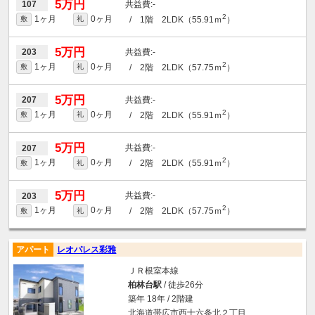
5万円
-
107
2
1ヶ月
0ヶ月
/ 1階 2LDK（55.91ｍ
）
敷
礼
5万円
-
203
2
1ヶ月
0ヶ月
/ 2階 2LDK（57.75ｍ
）
敷
礼
5万円
-
207
2
1ヶ月
0ヶ月
/ 2階 2LDK（55.91ｍ
）
敷
礼
5万円
-
207
2
1ヶ月
0ヶ月
/ 2階 2LDK（55.91ｍ
）
敷
礼
5万円
-
203
2
1ヶ月
0ヶ月
/ 2階 2LDK（57.75ｍ
）
敷
礼
アパート
レオパレス彩雅
ＪＲ根室本線
柏林台駅
/ 徒歩26分
築年 18年 / 2階建
北海道帯広市西十六条北２丁目