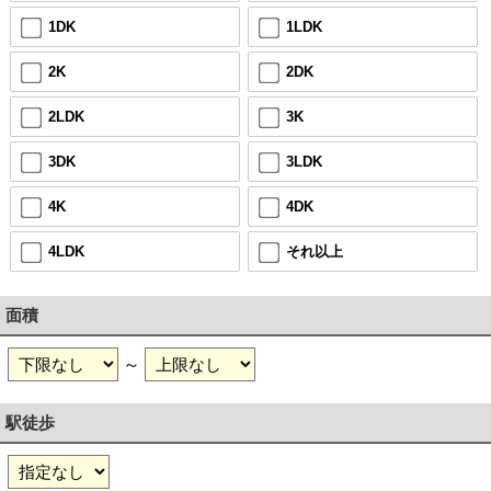
1DK
1LDK
2K
2DK
2LDK
3K
3DK
3LDK
4K
4DK
4LDK
それ以上
面積
～
駅徒歩