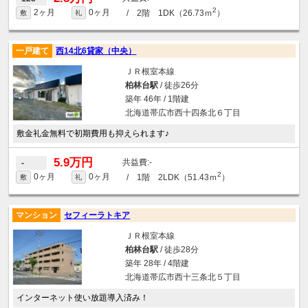
2
2ヶ月
0ヶ月
/ 2階 1DK（26.73ｍ
）
敷
礼
一戸建て
西14北6貸家（中央）
ＪＲ根室本線
柏林台駅
/ 徒歩26分
築年 46年 / 1階建
北海道帯広市西十四条北６丁目
敷金礼金無料で初期費用も抑えられます♪
5.9万円
-
-
2
0ヶ月
0ヶ月
/ 1階 2LDK（51.43ｍ
）
敷
礼
マンション
セフィーラトキア
ＪＲ根室本線
柏林台駅
/ 徒歩28分
築年 28年 / 4階建
北海道帯広市西十三条北５丁目
インターネット使い放題導入済み！