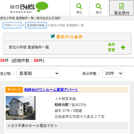
帯広
旭川
退去受付
帯広店
啓北小学校 賃貸物件一覧 | 株式会社丸正池田
旭川店
TOPページ
賃貸物件検索
啓北小学校 賃貸物件一覧
選択中の条件
条件
啓北小学校 賃貸物件一覧
変更
39
件 (総物件数：
89
件)
並び順 ：
表示件数 ：
アパート
柏林台のワンルーム賃貸アパート
ＪＲ根室本線
柏林台駅
/ 徒歩22分
築年 37年 / 2階建
北海道帯広市西十六条北２丁目
☆ガス不要のオール電化です☆