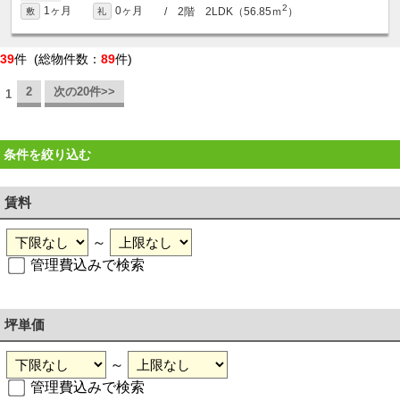
2
1ヶ月
0ヶ月
/ 2階 2LDK（56.85ｍ
）
敷
礼
39
件 (総物件数：
89
件)
2
次の20件>>
1
条件を絞り込む
賃料
～
管理費込みで検索
坪単価
～
管理費込みで検索