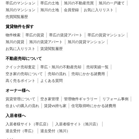
帯広のマンション
帯広の土地
旭川の不動産売買
旭川の一戸建て
旭川のマンション
旭川の土地
会員登録
お気に入りリスト
売買閲覧履歴
賃貸物件を探す
物件検索
帯広の賃貸
帯広の賃貸アパート
帯広の賃貸マンション
旭川の賃貸
旭川の賃貸アパート
旭川の賃貸マンション
お気に入りリスト
賃貸閲覧履歴
不動産売却について
クイック売却査定
帯広・旭川の不動産売却
売却実績一覧
空き家の売却について
売却の流れ
売却にかかる諸費用
高く売るポイント
よくある質問
オーナー様へ
賃貸管理について
空き家管理
管理物件ギャラリー
リフォーム事例
住まいの購入の流れ
賃貸vs持ち家
住宅取得時にかかる諸費用
入居者様へ
入居者様サイト（帯広店）
入居者様サイト（旭川店）
退去受付（帯広）
退去受付（旭川）