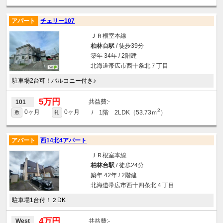
アパート
チェリー107
ＪＲ根室本線
柏林台駅
/ 徒歩39分
築年 34年 / 2階建
北海道帯広市西十条北７丁目
駐車場2台可！バルコニー付き♪
5万円
-
101
2
0ヶ月
0ヶ月
/ 1階 2LDK（53.73ｍ
）
敷
礼
アパート
西14北4アパート
ＪＲ根室本線
柏林台駅
/ 徒歩24分
築年 42年 / 2階建
北海道帯広市西十四条北４丁目
駐車場1台付！２DK
4万円
-
West