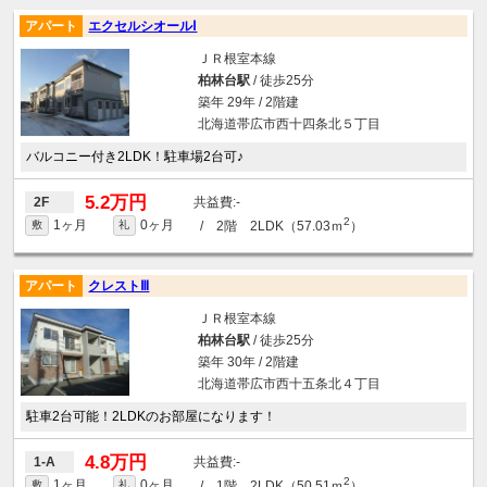
アパート
エクセルシオールⅠ
ＪＲ根室本線
柏林台駅
/ 徒歩25分
築年 29年 / 2階建
北海道帯広市西十四条北５丁目
バルコニー付き2LDK！駐車場2台可♪
5.2万円
-
2F
2
1ヶ月
0ヶ月
/ 2階 2LDK（57.03ｍ
）
敷
礼
アパート
クレストⅢ
ＪＲ根室本線
柏林台駅
/ 徒歩25分
築年 30年 / 2階建
北海道帯広市西十五条北４丁目
駐車2台可能！2LDKのお部屋になります！
4.8万円
-
1-A
2
1ヶ月
0ヶ月
/ 1階 2LDK（50.51ｍ
）
敷
礼