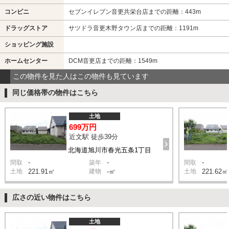
コンビニ
セブンイレブン音更共栄台店までの距離：443m
ドラッグストア
サツドラ音更木野タウン店までの距離：1191m
ショッピング施設
ホームセンター
DCM音更店までの距離：1549m
この物件を見た人はこの物件も見ています
同じ価格帯の物件はこちら
土地
699万円
近文駅 徒歩39分
北海道旭川市春光五条1丁目
-
-
-
間取
築年
間取
土地
221.91㎡
建物
-㎡
土地
221.62㎡
広さの近い物件はこちら
土地