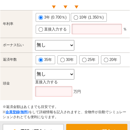
3年 (0.700％)
10年 (1.350％)
年利率
直接入力する
％
ボーナス払い
返済年数
35年
30年
25年
20年
直接入力する
頭金
万円
※返済金額はあくまでも目安です。
※
会員登録(無料)
をして詳細情報を記入されますと、全物件が自動でシミュレー
ションされとても便利になります。