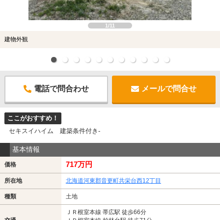
1/11
建物外観
電話で問合わせ
メールで問合せ
ここがおすすめ！
セキスイハイム 建築条件付き-
基本情報
717万円
価格
所在地
北海道河東郡音更町共栄台西12丁目
種類
土地
ＪＲ根室本線 帯広駅 徒歩66分