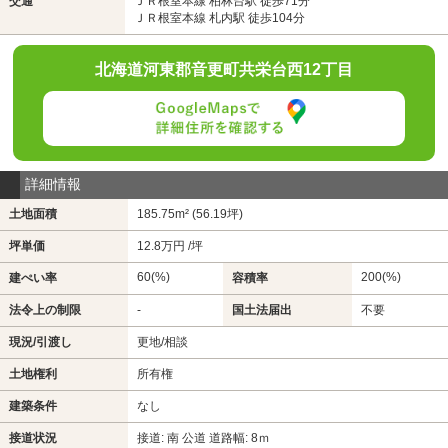
交通
ＪＲ根室本線 柏林台駅 徒歩71分
ＪＲ根室本線 札内駅 徒歩104分
北海道河東郡音更町共栄台西12丁目
詳細情報
土地面積
185.75m² (56.19坪)
坪単価
12.8万円 /坪
60(%)
200(%)
建ぺい率
容積率
法令上の制限
-
国土法届出
不要
現況/引渡し
更地/相談
土地権利
所有権
建築条件
なし
接道状況
接道: 南 公道 道路幅: 8ｍ