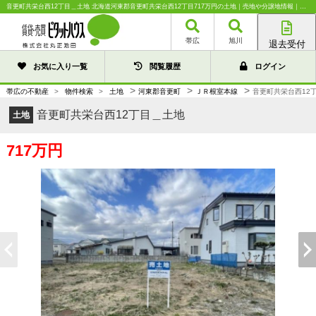
音更町共栄台西12丁目＿土地 北海道河東郡音更町共栄台西12丁目717万円の土地｜売地や分譲地情報｜株式会社丸正池田
帯広
旭川
退去受付
帯広店
お気に入り一覧
閲覧履歴
ログイン
旭川店
>
>
>
帯広の不動産
>
物件検索
>
土地
河東郡音更町
ＪＲ根室本線
音更町共栄台西12
音更町共栄台西12丁目＿土地
土地
717万円