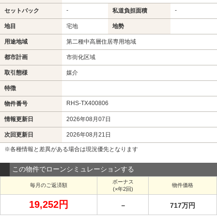
-
-
セットバック
私道負担面積
地目
宅地
地勢
用途地域
第二種中高層住居専用地域
都市計画
市街化区域
取引態様
媒介
特徴
RHS-TX400806
物件番号
情報更新日
2026年08月07日
次回更新日
2026年08月21日
※各種情報と差異がある場合は現況優先となります
この物件でローンシミュレーションする
ボーナス
毎月のご返済額
物件価格
(×年2回)
19,252円
－
717万円