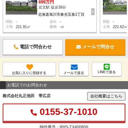
699万円
近文駅 徒歩39分
北海道旭川市春光五条1丁目
-
-
-
間取
築年
間取
土地
221.91㎡
建物
-㎡
土地
221.62㎡
電話で問合わせ
メールで問合せ
LINEで送る
お気に入りに登録する
メールで送る
お電話でのお問合わせ
株式会社丸正池田 帯広店
会社概要はこちら
0155-37-1010
物件番号：RHS-TX400806