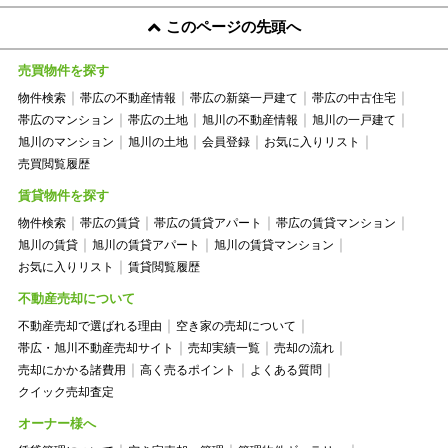
このページの先頭へ
売買物件を探す
物件検索
帯広の不動産情報
帯広の新築一戸建て
帯広の中古住宅
帯広のマンション
帯広の土地
旭川の不動産情報
旭川の一戸建て
旭川のマンション
旭川の土地
会員登録
お気に入りリスト
売買閲覧履歴
賃貸物件を探す
物件検索
帯広の賃貸
帯広の賃貸アパート
帯広の賃貸マンション
旭川の賃貸
旭川の賃貸アパート
旭川の賃貸マンション
お気に入りリスト
賃貸閲覧履歴
不動産売却について
不動産売却で選ばれる理由
空き家の売却について
帯広・旭川不動産売却サイト
売却実績一覧
売却の流れ
売却にかかる諸費用
高く売るポイント
よくある質問
クイック売却査定
オーナー様へ