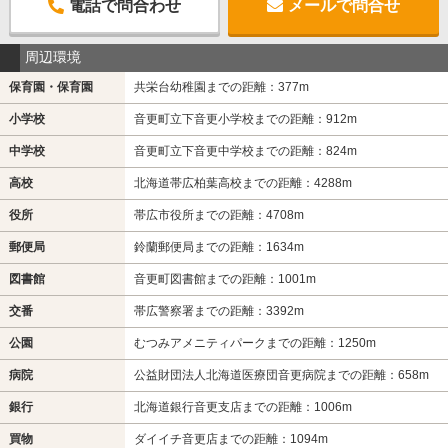
電話で問合わせ
メールで問合せ
周辺環境
保育園・保育園
共栄台幼稚園までの距離：377m
小学校
音更町立下音更小学校までの距離：912m
中学校
音更町立下音更中学校までの距離：824m
高校
北海道帯広柏葉高校までの距離：4288m
役所
帯広市役所までの距離：4708m
郵便局
鈴蘭郵便局までの距離：1634m
図書館
音更町図書館までの距離：1001m
交番
帯広警察署までの距離：3392m
公園
むつみアメニティパークまでの距離：1250m
病院
公益財団法人北海道医療団音更病院までの距離：658m
銀行
北海道銀行音更支店までの距離：1006m
買物
ダイイチ音更店までの距離：1094m