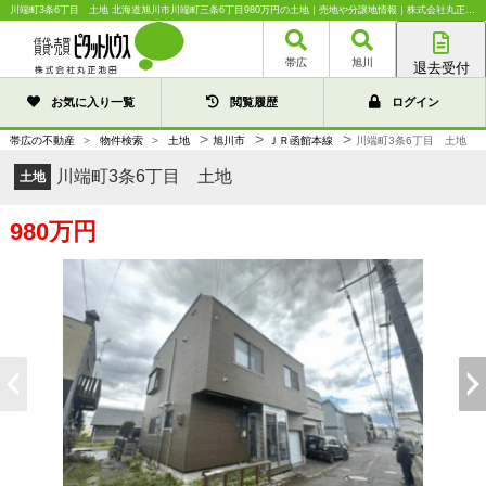
川端町3条6丁目 土地 北海道旭川市川端町三条6丁目980万円の土地｜売地や分譲地情報｜株式会社丸正池田
帯広
旭川
退去受付
帯広店
お気に入り一覧
閲覧履歴
ログイン
旭川店
>
>
>
帯広の不動産
>
物件検索
>
土地
旭川市
ＪＲ函館本線
川端町3条6丁目 土地
川端町3条6丁目 土地
土地
980万円