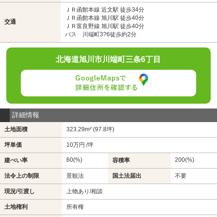
ＪＲ函館本線 近文駅 徒歩34分
ＪＲ函館本線 旭川駅 徒歩40分
交通
ＪＲ富良野線 旭川駅 徒歩40分
バス 川端町3?6徒歩約2分
北海道旭川市川端町三条6丁目
詳細情報
土地面積
323.29m² (97.8坪)
坪単価
10万円 /坪
60(%)
200(%)
建ぺい率
容積率
法令上の制限
景観法
国土法届出
不要
現況/引渡し
上物あり/相談
土地権利
所有権