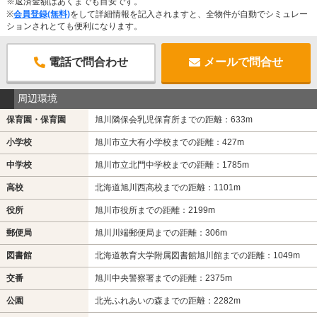
※返済金額はあくまでも目安です。
※
会員登録(無料)
をして詳細情報を記入されますと、全物件が自動でシミュレー
ションされとても便利になります。
電話で問合わせ
メールで問合せ
周辺環境
保育園・保育園
旭川隣保会乳児保育所までの距離：633m
小学校
旭川市立大有小学校までの距離：427m
中学校
旭川市立北門中学校までの距離：1785m
高校
北海道旭川西高校までの距離：1101m
役所
旭川市役所までの距離：2199m
郵便局
旭川川端郵便局までの距離：306m
図書館
北海道教育大学附属図書館旭川館までの距離：1049m
交番
旭川中央警察署までの距離：2375m
公園
北光ふれあいの森までの距離：2282m