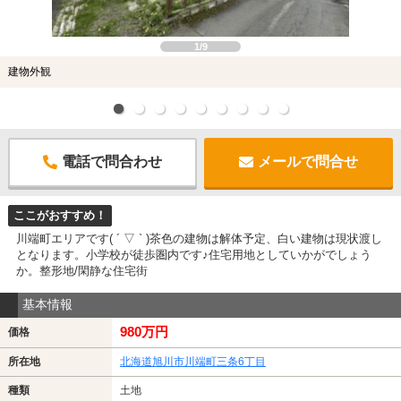
1/9
建物外観
電話で問合わせ
メールで問合せ
ここがおすすめ！
川端町エリアです( ´ ▽ ` )茶色の建物は解体予定、白い建物は現状渡し
となります。小学校が徒歩圏内です♪住宅用地としていかがでしょう
か。整形地/閑静な住宅街
基本情報
980万円
価格
所在地
北海道旭川市川端町三条6丁目
種類
土地