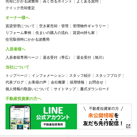
売却にかかる諸費用
高く売るポイント
よくある質問
クイック売却査定
オーナー様へ
賃貸管理について
空き家売却・管理
管理物件ギャラリー
リフォーム事例
住まいの購入の流れ
賃貸vs持ち家
住宅取得時にかかる諸費用
入居者様へ
入居者様専用ページ
退去受付（帯広）
退去受付（旭川）
当社について
トップページ
インフォメーション
スタッフ紹介
スタッフブログ
代表ブログ
お客様の声
会社概要
採用情報
お問合せ
個人情報の取扱いについて
サイトマップ
書式ダウンロード
不動産投資家の方へ