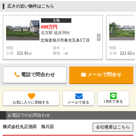
広さの近い物件はこちら
土地
699万円
近文駅 徒歩39分
北海道旭川市春光五条1丁目
-
-
-
間取
築年
間取
土地
221.91㎡
建物
-㎡
土地
221.62㎡
電話で問合わせ
メールで問合せ
LINEで送る
お気に入りに登録する
メールで送る
お電話でのお問合わせ
株式会社丸正池田 旭川店
会社概要はこちら