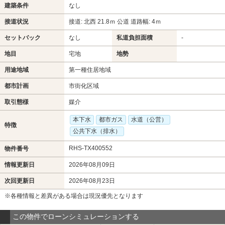
建築条件
なし
接道状況
接道: 北西 21.8ｍ 公道 道路幅: 4ｍ
セットバック
なし
私道負担面積
-
地目
宅地
地勢
用途地域
第一種住居地域
都市計画
市街化区域
取引態様
媒介
本下水
都市ガス
水道（公営）
特徴
公共下水（排水）
RHS-TX400552
物件番号
情報更新日
2026年08月09日
次回更新日
2026年08月23日
※各種情報と差異がある場合は現況優先となります
この物件でローンシミュレーションする