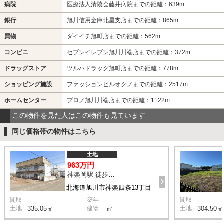
病院
医療法人清陵会藤井病院までの距離：639m
銀行
旭川信用金庫北星支店までの距離：865m
買物
ダイイチ旭町店までの距離：562m
コンビニ
セブンイレブン旭川川端店までの距離：372m
ドラッグストア
ツルハドラッグ旭町店までの距離：778m
ショッピング施設
ファッションビルオクノまでの距離：2517m
ホームセンター
プロノ旭川川端店までの距離：1122m
この物件を見た人はこの物件も見ています
同じ価格帯の物件はこちら
土地
963万円
神楽岡駅 徒歩8分
北海道旭川市神楽四条13丁目
-
-
-
間取
築年
間取
土地
335.05㎡
建物
-㎡
土地
304.50㎡