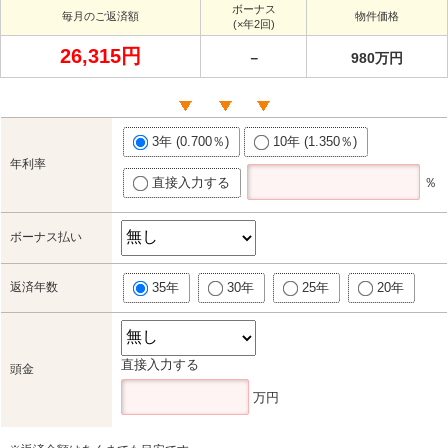
ボーナス
毎月のご返済額
物件価格
(×年2回)
26,315円
－
980万円
3年 (0.700％)
10年 (1.350％)
年利率
直接入力する
％
ボーナス払い
返済年数
35年
30年
25年
20年
直接入力する
頭金
万円