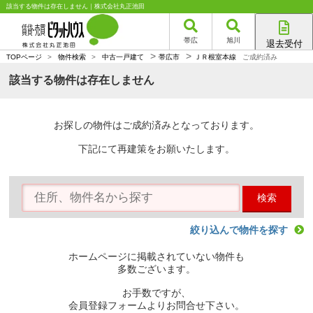
該当する物件は存在しません｜株式会社丸正池田
帯広
旭川
退去受付
>
>
帯広店
TOPページ
>
物件検索
>
中古一戸建て
帯広市
ＪＲ根室本線
ご成約済み
旭川店
該当する物件は存在しません
お探しの物件はご成約済みとなっております。
下記にて再建策をお願いたします。
検索
絞り込んで物件を探す
ホームページに掲載されていない物件も
多数ございます。
お手数ですが、
会員登録フォームよりお問合せ下さい。