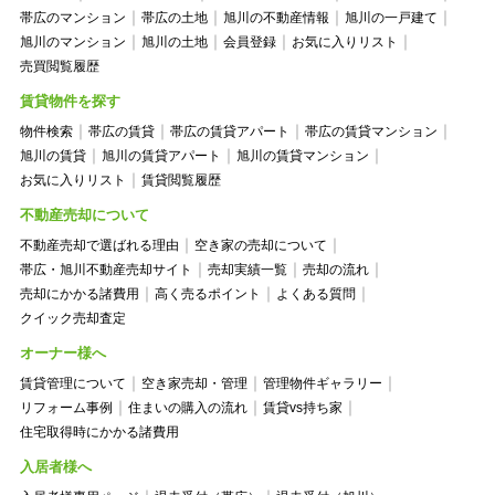
帯広のマンション
帯広の土地
旭川の不動産情報
旭川の一戸建て
旭川のマンション
旭川の土地
会員登録
お気に入りリスト
売買閲覧履歴
賃貸物件を探す
物件検索
帯広の賃貸
帯広の賃貸アパート
帯広の賃貸マンション
旭川の賃貸
旭川の賃貸アパート
旭川の賃貸マンション
お気に入りリスト
賃貸閲覧履歴
不動産売却について
不動産売却で選ばれる理由
空き家の売却について
帯広・旭川不動産売却サイト
売却実績一覧
売却の流れ
売却にかかる諸費用
高く売るポイント
よくある質問
クイック売却査定
オーナー様へ
賃貸管理について
空き家売却・管理
管理物件ギャラリー
リフォーム事例
住まいの購入の流れ
賃貸vs持ち家
住宅取得時にかかる諸費用
入居者様へ