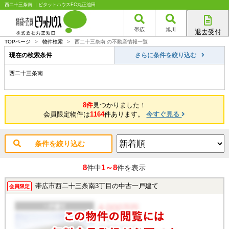
西二十三条南 ｜ピタットハウスFC丸正池田
帯広
旭川
退去受付
帯広店
TOPページ
>
物件検索
>
西二十三条南 の不動産情報一覧
旭川店
現在の検索条件
さらに条件を絞り込む
西二十三条南
8件
見つかりました！
会員限定物件は
1164
件あります。
今すぐ見る
条件を絞り込む
8
1～8
件中
件を表示
帯広市西二十三条南3丁目の中古一戸建て
会員限定