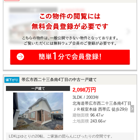
帯広市西二十三条南4丁目の中古一戸建て
値下がり
一戸建て
2,098万円
3LDK / 2003年
北海道帯広市西二十三条南4丁目
ＪＲ根室本線 西帯広 徒歩29分
建物面積
96.47㎡
土地面積
243.66㎡
LDKはゆとりの20帖。ご家族の団らんにぴったりの空間です。