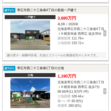
帯広市西二十三条南4丁目の新築一戸建て
値下がり
一戸建て
3,680万円
4LDK / 2026年
北海道帯広市西二十三条南4丁目
ＪＲ根室本線 西帯広 徒歩30分
建物面積
111.79㎡
土地面積
233.72㎡
森の里小・緑園中区域、灯油エコフィールの新築住宅４ＬＤＫです。
帯広市西二十三条南1丁目の土地
値下がり
土地
1,190万円
北海道帯広市西二十三条南1丁目
ＪＲ根室本線 西帯広 徒歩7分
99.66坪(11.9万円 /坪)
土地面積
329.44㎡
建ぺい率
60.0(%)
容積率
200.0(%)