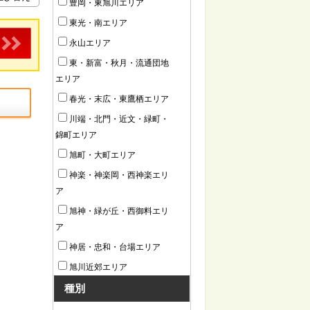
豊岡・東旭川エリア
東光・南エリア
永山エリア
東・新富・秋月・流通団地
エリア
春光・末広・東鷹栖エリア
川端・北門・近文・緑町・
錦町エリア
旭町・大町エリア
神楽・神楽岡・西神楽エリ
ア
旭神・緑が丘・西御料エリ
ア
神居・忠和・台場エリア
旭川近郊エリア
種別