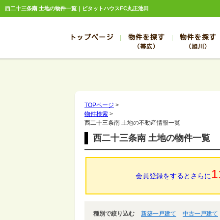
西二十三条南 土地の物件一覧｜ピタットハウスFC丸正池田
トップページ
物件を探す
物件を探す
（帯広）
（旭川）
総合お問合せ
お知らせ
賃貸管理について
選ばれる理由
管理のお問合せ
スタッフ紹介
帯広
旭川
帯広
旭川
TOPページ
>
物件検索
>
帯広
旭川
西二十三条南 土地の不動産情報一覧
帯広
旭川
西二十三条南 土地の物件一覧
帯広
旭川
1
会員登録をするとさらに
種別で絞り込む
新築一戸建て
中古一戸建て