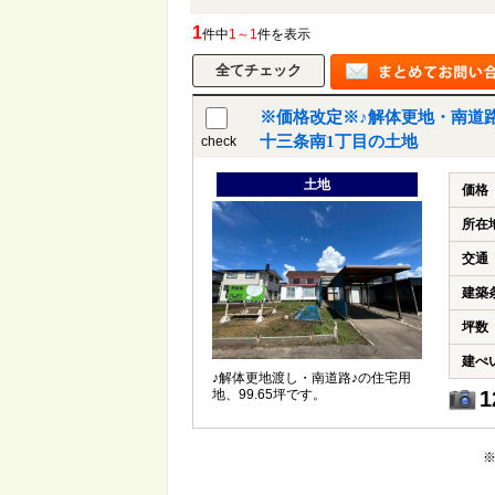
1
件中
1～1
件を表示
※価格改定※♪解体更地・南道
十三条南1丁目の土地
check
土地
価格
所在
交通
建築
坪数
建ぺ
♪解体更地渡し・南道路♪の住宅用
地、99.65坪です。
1