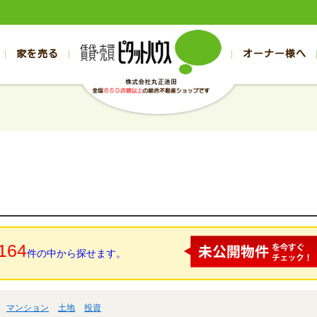
家を売る
オーナー様へ
売買
売買
売却実績一覧
空き家管理
スタッフブログ
売却のお問合せ
管理物件ギャラリー
売却のご相談
入居者様ページ
お客様の声
不動産売却査定
リフォーム
の売買物件一覧
の売買物件一覧
帯広の1000万円以下
旭川の1000万円以下
帯広の賃貸物件
旭川の賃貸物件
の新築一戸建て
の新築一戸建て
帯広の1000万～2000万円
旭川の1000万～2000万円
帯広の賃貸アパ
旭川の賃貸アパ
の中古一戸建て
の中古一戸建て
帯広の2000万～3000万円
旭川の2000万～3000万円
帯広の賃貸マン
旭川の賃貸マン
の土地
の土地
帯広の3000万～4000万円
旭川の3000万～4000万円
帯広の賃貸一戸
旭川の賃貸一戸
の中古マンション
の中古マンション
帯広の4000万以上
旭川の4000万以上
帯広の賃貸事務
旭川の賃貸事務
164
件の中から探せます。
マンション
土地
投資