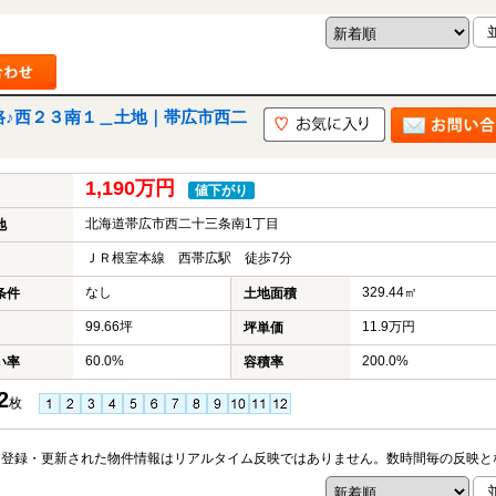
路♪西２３南１＿土地｜帯広市西二
1,190万円
値下がり
北海道帯広市西二十三条南1丁目
地
ＪＲ根室本線 西帯広駅 徒歩7分
なし
329.44㎡
条件
土地面積
99.66坪
11.9万円
坪単価
60.0%
200.0%
い率
容積率
2
枚
※登録・更新された物件情報はリアルタイム反映ではありません。数時間毎の反映と