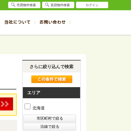
売買物件検索
賃貸物件検索
ログイン
当社について
お問い合わせ
賃貸
賃貸
サイト
事例
退去受付（帯広店）
会社概要
クイック売却査定
お問合せ
退去受付（旭川店）
採用情報
一覧
一覧
帯広の1R～1K賃貸
旭川の1R～1K賃貸
ート
ート
帯広の1DK～1LDK賃貸
旭川の1DK～1LDK賃貸
さらに絞り込んで検索
ション
ション
帯広の2K～2LDK賃貸
旭川の2K～2LDK賃貸
建て
建て
帯広の3K～3LDK賃貸
旭川の3K～3LDK賃貸
所
所
帯広の4K以上賃貸
旭川の4K以上賃貸
エリア
北海道