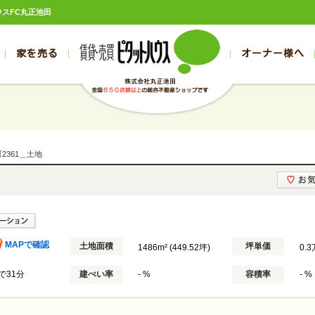
ウスFC丸正池田
家を売る
オーナー様へ
売買
売買
売却実績一覧
空き家管理
スタッフブログ
売却のお問合せ
管理物件ギャラリー
売却のご相談
入居者様ページ
お客様の声
不動産売却査定
リフォーム
の売買物件一覧
の売買物件一覧
帯広の1000万円以下
旭川の1000万円以下
帯広の賃貸物件
旭川の賃貸物件
の新築一戸建て
の新築一戸建て
帯広の1000万～2000万円
旭川の1000万～2000万円
帯広の賃貸アパ
旭川の賃貸アパ
2361＿土地
の中古一戸建て
の中古一戸建て
帯広の2000万～3000万円
旭川の2000万～3000万円
帯広の賃貸マン
旭川の賃貸マン
の土地
の土地
帯広の3000万～4000万円
旭川の3000万～4000万円
帯広の賃貸一戸
旭川の賃貸一戸
の中古マンション
の中古マンション
帯広の4000万以上
旭川の4000万以上
帯広の賃貸事務
旭川の賃貸事務
MAPで確認
土地面積
坪単価
1486m² (449.52坪)
0.
で31分
建ぺい率
- %
容積率
- %