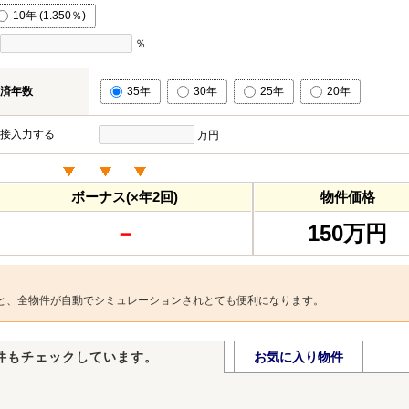
10年 (1.350％)
％
済年数
35年
30年
25年
20年
接入力する
万円
ボーナス(×年2回)
物件価格
－
150万円
と、全物件が自動でシミュレーションされとても便利になります。
件もチェックしています。
お気に入り物件