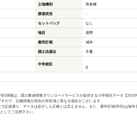
土地権利
所有権
接道状況
-
セットバック
なし
地目
原野
都市計画
域外
国土法届出
不要
中学校区
()
区)情報は、国土数値情報ダウンロードサービスが提供する小学校区データ【2016
のですので、記載情報が現在の学区域と異なる場合がございます。
上で記述通り、データは必ずしも正確とは言えません。また、通学区域(学区)は毎年
としてご活用下さい。