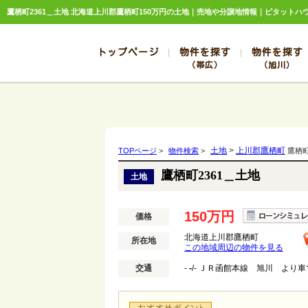
鷹栖町2361＿土地 北海道上川郡鷹栖町150万円の土地｜売地や分譲地情報｜ピタットハ
トップページ
物件を探す
物件を探す
（帯広）
（旭川）
総合お問合せ
お知らせ
賃貸管理について
選ばれる理由
管理のお問合せ
スタッフ紹介
帯広
旭川
帯広
旭川
土地
>
上川郡鷹栖町
TOPページ
>
物件検索
>
鷹栖町
帯広
旭川
鷹栖町2361＿土地
土地
帯広
旭川
帯広
旭川
150万円
価格
北海道上川郡鷹栖町
所在地
この地域周辺の物件を見る
交通
-
-
/-
ＪＲ函館本線 旭川 より車