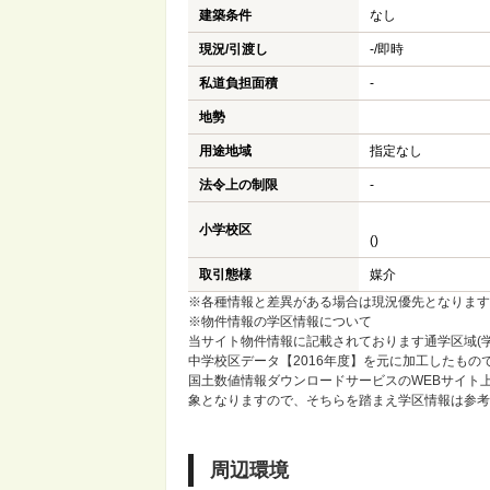
建築条件
なし
現況/引渡し
-/即時
私道負担面積
-
地勢
用途地域
指定なし
法令上の制限
-
小学校区
()
取引態様
媒介
※各種情報と差異がある場合は現況優先となります
※物件情報の学区情報について
当サイト物件情報に記載されております通学区域(学
中学校区データ【2016年度】を元に加工したも
国土数値情報ダウンロードサービスのWEBサイト
象となりますので、そちらを踏まえ学区情報は参考
周辺環境