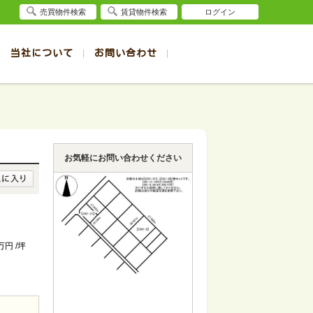
売買物件検索
賃貸物件検索
ログイン
当社について
お問い合わせ
賃貸
賃貸
サイト
事例
退去受付（帯広店）
会社概要
クイック売却査定
お問合せ
退去受付（旭川店）
採用情報
一覧
一覧
帯広の1R～1K賃貸
旭川の1R～1K賃貸
ート
ート
帯広の1DK～1LDK賃貸
旭川の1DK～1LDK賃貸
お気軽にお問い合わせください
ション
ション
帯広の2K～2LDK賃貸
旭川の2K～2LDK賃貸
建て
建て
帯広の3K～3LDK賃貸
旭川の3K～3LDK賃貸
所
所
帯広の4K以上賃貸
旭川の4K以上賃貸
3万円 /坪