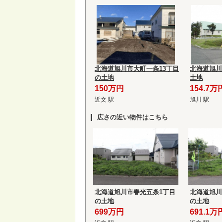
北海道旭川市大町一条13丁目
北海道旭川
の土地
土地
150万円
154.7万
近文 駅
旭川 駅
広さの近い物件はこちら
北海道旭川市春光五条1丁目
北海道旭川
の土地
の土地
699万円
691.1万