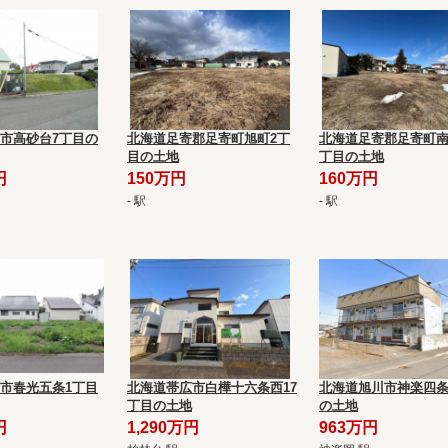
市高砂台7丁目の
北海道足寄郡足寄町旭町2丁
北海道足寄郡足寄町南
目の土地
丁目の土地
円
150万円
160万円
- 駅
- 駅
市春光五条1丁目
北海道帯広市白樺十六条西17
北海道旭川市神楽四条
丁目の土地
の土地
円
1,290万円
963万円