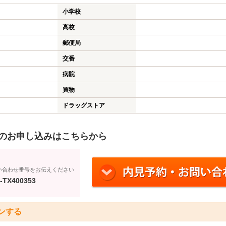
小学校
高校
郵便局
交番
病院
買物
ドラッグストア
のお申し込みはこちらから
い合わせ番号をお伝えください
-TX400353
ンする