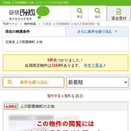
北海道 上川郡鷹栖町 土地｜ピタットハウスFC丸正池田
帯広
旭川
退去受付
帯広店
TOPページ
>
物件検索
>
北海道 上川郡鷹栖町 土地の不動産情報一覧
旭川店
現在の検索条件
さらに条件を絞り込む
北海道 上川郡鷹栖町 土地
5件
見つかりました！
会員限定物件は
1164
件あります。
今すぐ見る
条件を絞り込む
5
1～5
件中
件を表示
上川郡鷹栖町の土地
会員限定