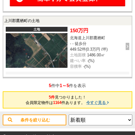
上川郡鷹栖町の土地
土地
150万円
北海道上川郡鷹栖町
- - 徒歩分
449.52坪(0.3万円 /坪)
土地面積
1486.00㎡
建ぺい率
-(%)
容積率
-(%)
5
1～5
件中
件を表示
5件
見つかりました！
会員限定物件は
1164
件あります。
今すぐ見る
条件を絞り込む