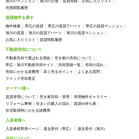
旭川のマンション
旭川の土地
会員登録
お気に入りリスト
売買閲覧履歴
賃貸物件を探す
物件検索
帯広の賃貸
帯広の賃貸アパート
帯広の賃貸マンション
旭川の賃貸
旭川の賃貸アパート
旭川の賃貸マンション
お気に入りリスト
賃貸閲覧履歴
不動産売却について
不動産売却で選ばれる理由
空き家の売却について
帯広・旭川不動産売却サイト
売却実績一覧
売却の流れ
売却にかかる諸費用
高く売るポイント
よくある質問
クイック売却査定
オーナー様へ
賃貸管理について
空き家売却・管理
管理物件ギャラリー
リフォーム事例
住まいの購入の流れ
賃貸vs持ち家
住宅取得時にかかる諸費用
入居者様へ
入居者様専用ページ
退去受付（帯広）
退去受付（旭川）
当社について