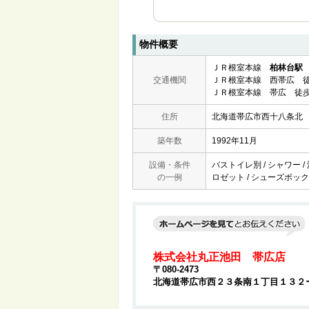
物件概要
ＪＲ根室本線
柏林台駅
交通機関
ＪＲ根室本線 西帯広 徒
ＪＲ根室本線 帯広 徒歩
住所
北海道帯広市西十八条北
築年数
1992年11月
設備・条件
バストイレ別 / シャワー /
の一例
ロゼット / シューズボックス
株式会社丸正池田 帯広店
〒080-2473
北海道帯広市西２３条南１丁目１３２