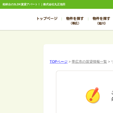
柏林台の3LDK賃貸アパート！｜株式会社丸正池田
トップページ
物件を探す
物件を探す
（帯広）
（旭川）
総合お問合せ
お知らせ
賃貸管理について
選ばれる理由
管理のお問合せ
スタッフ紹介
TOPページ
>
帯広市の賃貸情報一覧
>