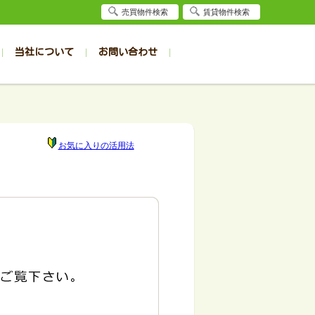
売買物件検索
賃貸物件検索
当社について
お問い合わせ
賃貸
賃貸
サイト
事例
居者様専用（旭川店）
会社概要
クイック売却査定
お問合せ
採用情報
退去受付
件一覧
件一覧
帯広の1R～1K
旭川の1R～1K
パート
パート
帯広の1DK～1LDK
旭川の1DK～1LDK
お気に入りの活用法
ンション
ンション
帯広の2K～2LDK
旭川の2K～2LDK
戸建て
戸建て
帯広の3K～3LDK
旭川の3K～3LDK
務所
務所
帯広の4K以上
旭川の4K以上