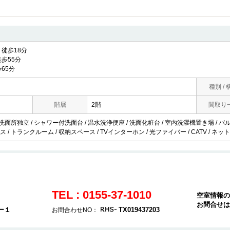
徒歩18分
歩55分
65分
種別 / 
階層
2階
間取り
 洗面所独立 / シャワー付洗面台 / 温水洗浄便座 / 洗面化粧台 / 室内洗濯機置き場 / バルコ
 / トランクルーム / 収納スペース / TVインターホン / 光ファイバー / CATV / ネ
TEL : 0155-37-1010
空室情報の
お問合せは
ー１
TX019437203
お問合わせNO：