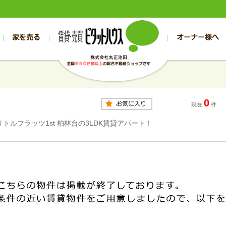
家を売る
オーナー様へ
売買
売買
売却実績一覧
空き家管理
スタッフブログ
売却のお問合せ
管理物件ギャラリー
売却のご相談
入居者様専用（帯広店）
お客様の声
不動産売却査定
リフォーム
入
帯広の売買物件一覧
旭川の売買物件一覧
帯広の1000万円以下
旭川の1000万円以下
帯広の賃貸物
旭川の賃貸物
0
帯広の新築一戸建て
旭川の新築一戸建て
帯広の1000万～2000万円
旭川の1000万～2000万円
帯広の賃貸ア
旭川の賃貸ア
現在
件
帯広の中古一戸建て
旭川の中古一戸建て
帯広の2000万～3000万円
旭川の2000万～3000万円
帯広の賃貸マ
旭川の賃貸マ
リトルフラッツ1st 柏林台の3LDK賃貸アパート！
帯広の土地
旭川の土地
帯広の3000万～4000万円
旭川の3000万～4000万円
帯広の賃貸一
旭川の賃貸一
帯広の中古マンション
旭川の中古マンション
帯広の4000万以上
旭川の4000万以上
帯広の賃貸事
旭川の賃貸事