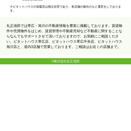
※ピタットハウスの加盟店は独立自営であり、各店舗の責任のもと運営をしておりま
す。
丸正池田では帯広・旭川の不動産情報を豊富に掲載しております。賃貸物
件や売買物件をはじめ、賃貸管理や不動産売却など不動産に関することな
らなんでもサポートさせて頂いておりますので、お気軽にご相談くださ
い。ピタットハウス帯広店、ピタットハウス帯広中央店、ピタットハウス
旭川店と、道内3店舗で営業しております。ご相談はお近くの店舗まで。
©株式会社丸正池田