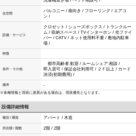
洗濯機置き場 / ペット相談可 /
バルコニー / 南向き / フローリング / エアコ
住空間
ン /
クロゼット / シューズボックス / トランクルー
ム / 収納スペース / TVインターホン / 光ファイ
設備・サービス
バー / CATV / ネット使用料不要 / 敷地内駐車
場 /
特徴
都市高齢者:歓迎 / ルームシェア:相談 /
即入居可 / 保証会社利用可 / ２Ｆ以上 / カード
条件・その他
決済(初期費用) /
-
備考
※各種情報と現状に差異がある場合は、現状優先となります。
設備詳細情報
アパート / 木造
種別 / 構造
2階 / 2階
所在階 / 階数