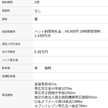
2年
契約期間
なし
更新料
要
損保
ペット飼育時礼金：49,000円 24時間管理料：
他初期費用
1,430円/月
保証人代行会社
5.39万円
仲介手数料
バイク置き場
有 無料
駐車場
近隣駐車場
栄保育所357m
帯広市立栄小学校1070m
帯広市立西陵中学校2302m
周辺環境
独立行政法人国立病院機構帯広病院501m
ぴあざフクハラ西18条店1388m
セブンイレブン帯広北一線店786m