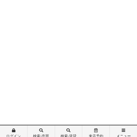
ログイン
検索-売買
検索-賃貸
来店予約
メニュー