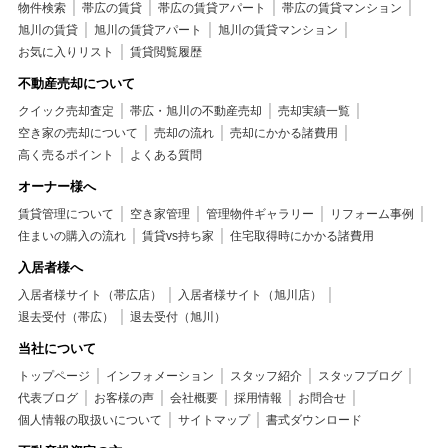
物件検索
帯広の賃貸
帯広の賃貸アパート
帯広の賃貸マンション
旭川の賃貸
旭川の賃貸アパート
旭川の賃貸マンション
お気に入りリスト
賃貸閲覧履歴
不動産売却について
クイック売却査定
帯広・旭川の不動産売却
売却実績一覧
空き家の売却について
売却の流れ
売却にかかる諸費用
高く売るポイント
よくある質問
オーナー様へ
賃貸管理について
空き家管理
管理物件ギャラリー
リフォーム事例
住まいの購入の流れ
賃貸vs持ち家
住宅取得時にかかる諸費用
入居者様へ
入居者様サイト（帯広店）
入居者様サイト（旭川店）
退去受付（帯広）
退去受付（旭川）
当社について
トップページ
インフォメーション
スタッフ紹介
スタッフブログ
代表ブログ
お客様の声
会社概要
採用情報
お問合せ
個人情報の取扱いについて
サイトマップ
書式ダウンロード