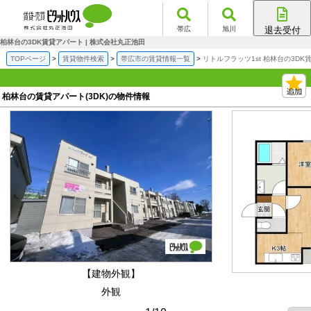
帯広
旭川
退去受付
帯広店
柏林台の3DK賃貸アパート | 株式会社丸正池田
旭川店
TOPページ
賃貸物件検索
帯広市の賃貸情報一覧
リトルフラッツ1st 柏林台の3DK
柏林台の賃貸アパート(3DK)の物件情報
【建物外観】
外観