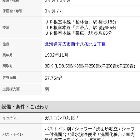
0ヶ月 / 0ヶ月
敷金 / 礼金
0ヶ月 / -
保証金 / 敷引
ＪＲ根室本線「柏林台」駅 徒歩18分
ＪＲ根室本線「西帯広」駅 徒歩55分
交通
ＪＲ根室本線「帯広」駅 徒歩65分
北海道帯広市西十八条北２丁目
住所
1992年11月
築年月
3DK (LD8.5畳/K3畳/洋室6畳/洋室6畳/洋室6畳)
間取り
2
57.75ｍ
専有面積
南
主要採光面
設備・条件・こだわり
ガスコンロ対応 /
キッチン
バストイレ別 / シャワー / 洗面所独立 / シャワ
ー付洗面台 / 温水洗浄便座 / 洗面化粧台 / 室内
バス・トイレ