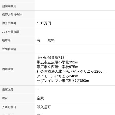
他初期費用
保証人代行会社
4.84万円
仲介手数料
バイク置き場
有 無料
駐車場
近隣駐車場
あやめ保育所713m
帯広市立広陽小学校392m
帯広市立西陵中学校975m
周辺環境
社会医療法人北斗あおぞらクリニッ1266m
アイモールいちまる248m
セブンイレブン帯広明和店693m
-
借家区分
空家
現況
即入居可
入居可能日