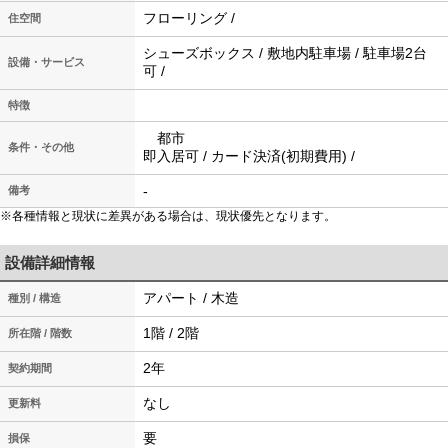
フローリング /
住空間
シューズボックス / 敷地内駐車場 / 駐車場2台
設備・サービス
可 /
特徴
都市
条件・その他
即入居可 / カード決済(初期費用) /
-
備考
※各種情報と現状に差異がある場合は、現状優先となります。
設備詳細情報
アパート / 木造
種別 / 構造
1階 / 2階
所在階 / 階数
2年
契約期間
なし
更新料
要
損保