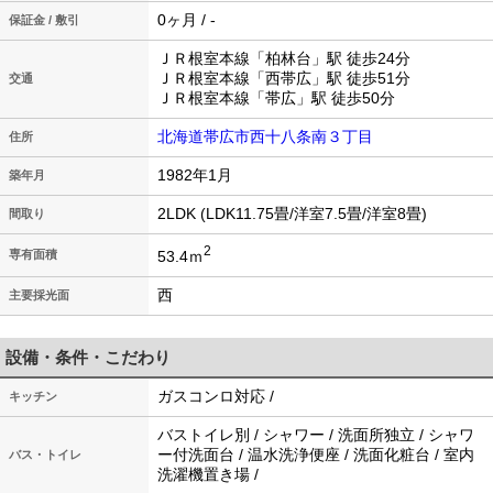
0ヶ月 / -
保証金 / 敷引
ＪＲ根室本線「柏林台」駅 徒歩24分
ＪＲ根室本線「西帯広」駅 徒歩51分
交通
ＪＲ根室本線「帯広」駅 徒歩50分
北海道帯広市西十八条南３丁目
住所
1982年1月
築年月
2LDK (LDK11.75畳/洋室7.5畳/洋室8畳)
間取り
2
53.4ｍ
専有面積
西
主要採光面
設備・条件・こだわり
ガスコンロ対応 /
キッチン
バストイレ別 / シャワー / 洗面所独立 / シャワ
ー付洗面台 / 温水洗浄便座 / 洗面化粧台 / 室内
バス・トイレ
洗濯機置き場 /