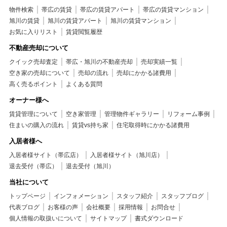
物件検索
帯広の賃貸
帯広の賃貸アパート
帯広の賃貸マンション
旭川の賃貸
旭川の賃貸アパート
旭川の賃貸マンション
お気に入りリスト
賃貸閲覧履歴
不動産売却について
クイック売却査定
帯広・旭川の不動産売却
売却実績一覧
空き家の売却について
売却の流れ
売却にかかる諸費用
高く売るポイント
よくある質問
オーナー様へ
賃貸管理について
空き家管理
管理物件ギャラリー
リフォーム事例
住まいの購入の流れ
賃貸vs持ち家
住宅取得時にかかる諸費用
入居者様へ
入居者様サイト（帯広店）
入居者様サイト（旭川店）
退去受付（帯広）
退去受付（旭川）
当社について
トップページ
インフォメーション
スタッフ紹介
スタッフブログ
代表ブログ
お客様の声
会社概要
採用情報
お問合せ
個人情報の取扱いについて
サイトマップ
書式ダウンロード