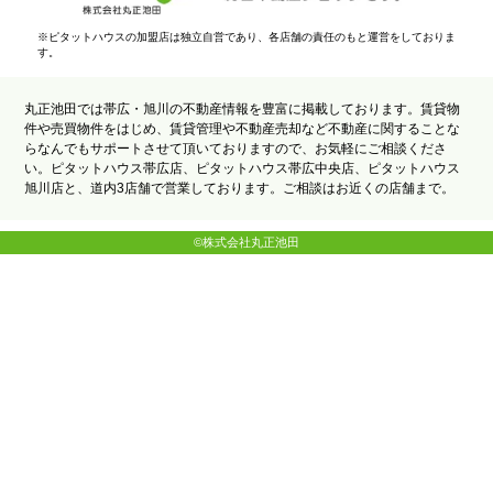
※ピタットハウスの加盟店は独立自営であり、各店舗の責任のもと運営をしておりま
す。
丸正池田では帯広・旭川の不動産情報を豊富に掲載しております。賃貸物
件や売買物件をはじめ、賃貸管理や不動産売却など不動産に関することな
らなんでもサポートさせて頂いておりますので、お気軽にご相談くださ
い。ピタットハウス帯広店、ピタットハウス帯広中央店、ピタットハウス
旭川店と、道内3店舗で営業しております。ご相談はお近くの店舗まで。
©株式会社丸正池田