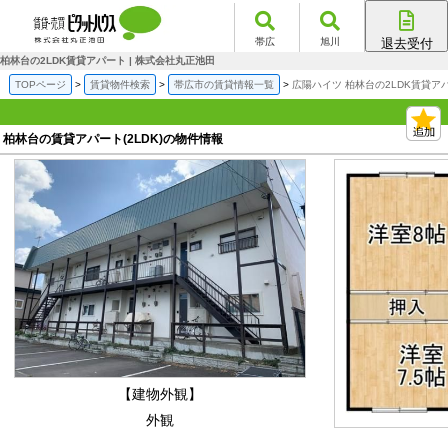
帯広
旭川
退去受付
帯広店
柏林台の2LDK賃貸アパート | 株式会社丸正池田
旭川店
TOPページ
賃貸物件検索
帯広市の賃貸情報一覧
広陽ハイツ 柏林台の2LDK賃貸ア
柏林台の賃貸アパート(2LDK)の物件情報
【建物外観】
外観