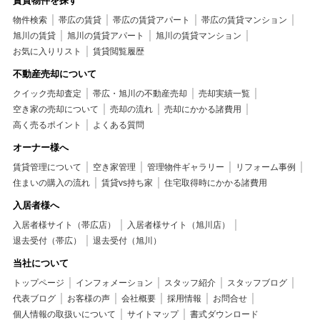
賃貸物件を探す
物件検索
帯広の賃貸
帯広の賃貸アパート
帯広の賃貸マンション
旭川の賃貸
旭川の賃貸アパート
旭川の賃貸マンション
お気に入りリスト
賃貸閲覧履歴
不動産売却について
クイック売却査定
帯広・旭川の不動産売却
売却実績一覧
空き家の売却について
売却の流れ
売却にかかる諸費用
高く売るポイント
よくある質問
オーナー様へ
賃貸管理について
空き家管理
管理物件ギャラリー
リフォーム事例
住まいの購入の流れ
賃貸vs持ち家
住宅取得時にかかる諸費用
入居者様へ
入居者様サイト（帯広店）
入居者様サイト（旭川店）
退去受付（帯広）
退去受付（旭川）
当社について
トップページ
インフォメーション
スタッフ紹介
スタッフブログ
代表ブログ
お客様の声
会社概要
採用情報
お問合せ
個人情報の取扱いについて
サイトマップ
書式ダウンロード