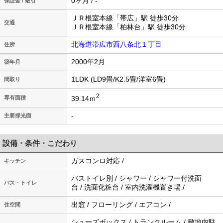
0ヶ月 / -
保証金 / 敷引
ＪＲ根室本線「帯広」駅 徒歩30分
交通
ＪＲ根室本線「柏林台」駅 徒歩30分
北海道帯広市西八条北１丁目
住所
2000年2月
築年月
1LDK (LD9畳/K2.5畳/洋室6畳)
間取り
2
39.14ｍ
専有面積
-
主要採光面
設備・条件・こだわり
ガスコンロ対応 /
キッチン
バストイレ別 / シャワー / シャワー付洗面
バス・トイレ
台 / 洗面化粧台 / 室内洗濯機置き場 /
出窓 / フローリング / エアコン /
住空間
シューズボックス / トランクルーム / 敷地内駐