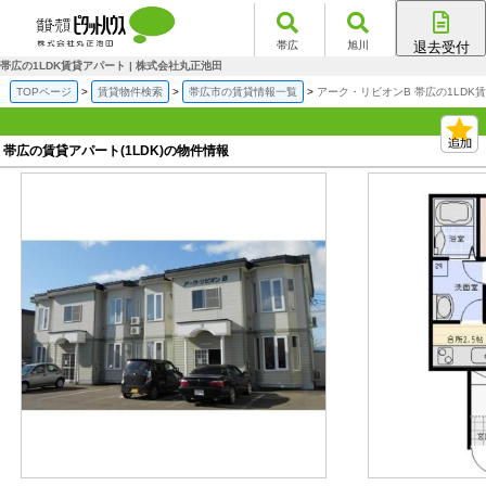
帯広
旭川
退去受付
帯広店
帯広の1LDK賃貸アパート | 株式会社丸正池田
旭川店
TOPページ
賃貸物件検索
帯広市の賃貸情報一覧
アーク・リビオンB 帯広の1LDK
帯広の賃貸アパート(1LDK)の物件情報