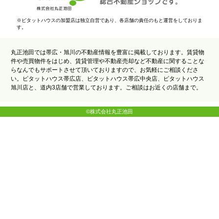
※ピタットハウスの加盟店は独立自営であり、各店舗の責任のもと運営をしておりま
す。
丸正池田では帯広・旭川の不動産情報を豊富に掲載しております。賃貸物
件や売買物件をはじめ、賃貸管理や不動産売却など不動産に関することな
らなんでもサポートさせて頂いておりますので、お気軽にご相談くださ
い。ピタットハウス帯広店、ピタットハウス帯広中央店、ピタットハウス
旭川店と、道内3店舗で営業しております。ご相談はお近くの店舗まで。
©株式会社丸正池田