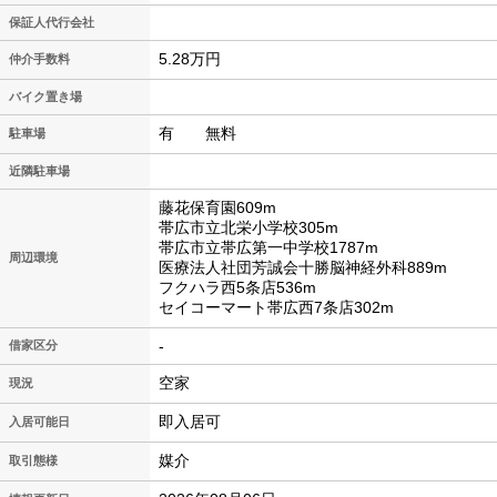
保証人代行会社
5.28万円
仲介手数料
バイク置き場
有 無料
駐車場
近隣駐車場
藤花保育園609m
帯広市立北栄小学校305m
帯広市立帯広第一中学校1787m
周辺環境
医療法人社団芳誠会十勝脳神経外科889m
フクハラ西5条店536m
セイコーマート帯広西7条店302m
-
借家区分
空家
現況
即入居可
入居可能日
媒介
取引態様