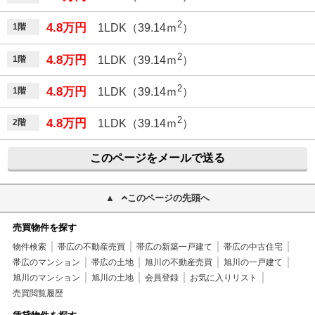
2
4.8万円
1階
1LDK（39.14ｍ
）
2
4.8万円
1階
1LDK（39.14ｍ
）
2
4.8万円
1階
1LDK（39.14ｍ
）
2
4.8万円
2階
1LDK（39.14ｍ
）
このページをメールで送る
このページの先頭へ
売買物件を探す
物件検索
帯広の不動産売買
帯広の新築一戸建て
帯広の中古住宅
帯広のマンション
帯広の土地
旭川の不動産売買
旭川の一戸建て
旭川のマンション
旭川の土地
会員登録
お気に入りリスト
売買閲覧履歴