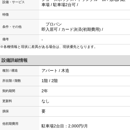
設備・サービス
車場 / 駐車場2台可 /
特徴
プロパン
条件・その他
即入居可 / カード決済(初期費用) /
-
備考
※各種情報と現状に差異がある場合は、現状優先となります。
設備詳細情報
アパート / 木造
種別 / 構造
1階 / 2階
所在階 / 階数
2年
契約期間
なし
更新料
要
損保
他初期費用
駐車場2台目：2,000円/月