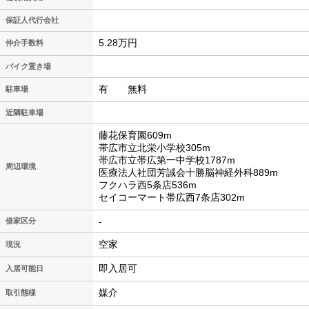
保証人代行会社
5.28万円
仲介手数料
バイク置き場
有 無料
駐車場
近隣駐車場
藤花保育園609m
帯広市立北栄小学校305m
帯広市立帯広第一中学校1787m
周辺環境
医療法人社団芳誠会十勝脳神経外科889m
フクハラ西5条店536m
セイコーマート帯広西7条店302m
-
借家区分
空家
現況
即入居可
入居可能日
媒介
取引態様