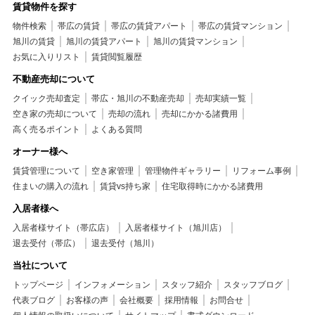
賃貸物件を探す
物件検索
帯広の賃貸
帯広の賃貸アパート
帯広の賃貸マンション
旭川の賃貸
旭川の賃貸アパート
旭川の賃貸マンション
お気に入りリスト
賃貸閲覧履歴
不動産売却について
クイック売却査定
帯広・旭川の不動産売却
売却実績一覧
空き家の売却について
売却の流れ
売却にかかる諸費用
高く売るポイント
よくある質問
オーナー様へ
賃貸管理について
空き家管理
管理物件ギャラリー
リフォーム事例
住まいの購入の流れ
賃貸vs持ち家
住宅取得時にかかる諸費用
入居者様へ
入居者様サイト（帯広店）
入居者様サイト（旭川店）
退去受付（帯広）
退去受付（旭川）
当社について
トップページ
インフォメーション
スタッフ紹介
スタッフブログ
代表ブログ
お客様の声
会社概要
採用情報
お問合せ