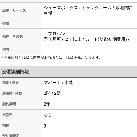
シューズボックス / トランクルーム / 敷地内駐
設備・サービス
車場 /
特徴
プロパン
条件・その他
即入居可 / ２Ｆ以上 / カード決済(初期費用) /
-
備考
※各種情報と現状に差異がある場合は、現状優先となります。
設備詳細情報
アパート / 木造
種別 / 構造
2階 / 2階
所在階 / 階数
2年
契約期間
なし
更新料
要
損保
他初期費用