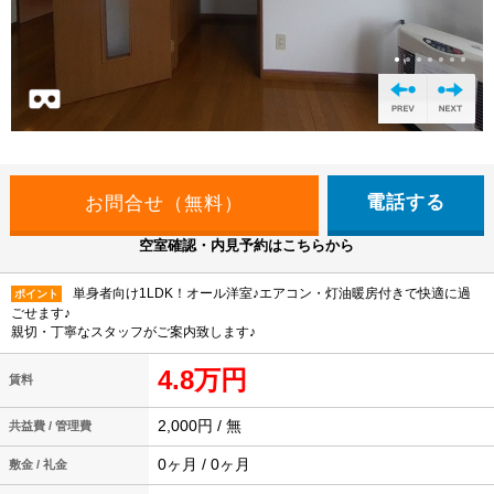
電話する
空室確認・内見予約はこちらから
単身者向け1LDK！オール洋室♪エアコン・灯油暖房付きで快適に過
ポイント
ごせます♪
親切・丁寧なスタッフがご案内致します♪
4.8万円
賃料
2,000円 / 無
共益費 / 管理費
0ヶ月 / 0ヶ月
敷金 / 礼金