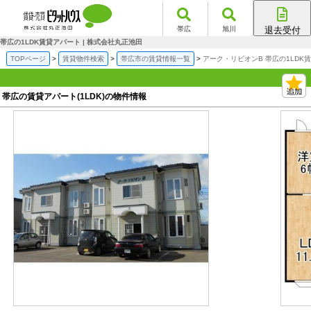
帯広
旭川
退去受付
帯広店
帯広の1LDK賃貸アパート | 株式会社丸正池田
旭川店
TOPページ
賃貸物件検索
帯広市の賃貸情報一覧
アーク・リビオンB 帯広の1LDK
帯広の賃貸アパート(1LDK)の物件情報