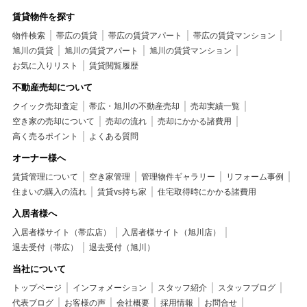
賃貸物件を探す
物件検索
帯広の賃貸
帯広の賃貸アパート
帯広の賃貸マンション
旭川の賃貸
旭川の賃貸アパート
旭川の賃貸マンション
お気に入りリスト
賃貸閲覧履歴
不動産売却について
クイック売却査定
帯広・旭川の不動産売却
売却実績一覧
空き家の売却について
売却の流れ
売却にかかる諸費用
高く売るポイント
よくある質問
オーナー様へ
賃貸管理について
空き家管理
管理物件ギャラリー
リフォーム事例
住まいの購入の流れ
賃貸vs持ち家
住宅取得時にかかる諸費用
入居者様へ
入居者様サイト（帯広店）
入居者様サイト（旭川店）
退去受付（帯広）
退去受付（旭川）
当社について
トップページ
インフォメーション
スタッフ紹介
スタッフブログ
代表ブログ
お客様の声
会社概要
採用情報
お問合せ