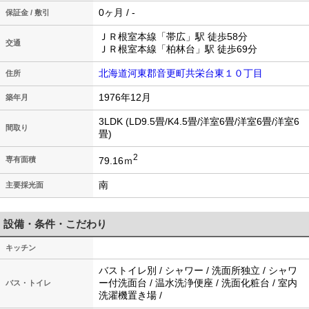
0ヶ月 / -
保証金 / 敷引
ＪＲ根室本線「帯広」駅 徒歩58分
交通
ＪＲ根室本線「柏林台」駅 徒歩69分
北海道河東郡音更町共栄台東１０丁目
住所
1976年12月
築年月
3LDK (LD9.5畳/K4.5畳/洋室6畳/洋室6畳/洋室6
間取り
畳)
2
79.16ｍ
専有面積
南
主要採光面
設備・条件・こだわり
キッチン
バストイレ別 / シャワー / 洗面所独立 / シャワ
ー付洗面台 / 温水洗浄便座 / 洗面化粧台 / 室内
バス・トイレ
洗濯機置き場 /