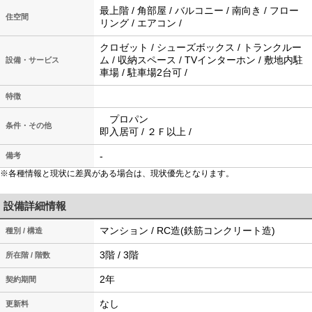
最上階 / 角部屋 / バルコニー / 南向き / フロー
住空間
リング / エアコン /
クロゼット / シューズボックス / トランクルー
ム / 収納スペース / TVインターホン / 敷地内駐
設備・サービス
車場 / 駐車場2台可 /
特徴
プロパン
条件・その他
即入居可 / ２Ｆ以上 /
-
備考
※各種情報と現状に差異がある場合は、現状優先となります。
設備詳細情報
マンション / RC造(鉄筋コンクリート造)
種別 / 構造
3階 / 3階
所在階 / 階数
2年
契約期間
なし
更新料