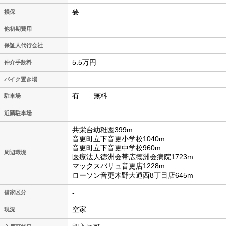
要
損保
他初期費用
保証人代行会社
5.5万円
仲介手数料
バイク置き場
有 無料
駐車場
近隣駐車場
共栄台幼稚園399m
音更町立下音更小学校1040m
音更町立下音更中学校960m
周辺環境
医療法人徳洲会帯広徳洲会病院1723m
マックスバリュ音更店1228m
ローソン音更木野大通西8丁目店645m
-
借家区分
空家
現況