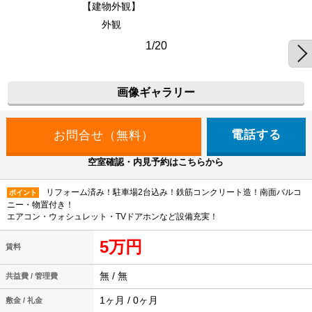
【建物外観】
外観
1/20
画像ギャラリー
電話する
空室確認・内見予約はこちらから
リフォーム済み！駐車場2台込み！鉄筋コンクリート造！南面バルコ
ポイント
ニー・物置付き！
エアコン・ウォシュレット・TVドアホンなど設備充実！
5万円
賃料
無 / 無
共益費 / 管理費
1ヶ月 / 0ヶ月
敷金 / 礼金