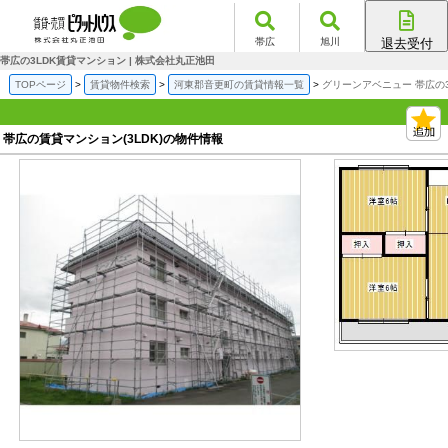
帯広
旭川
退去受付
帯広店
帯広の3LDK賃貸マンション | 株式会社丸正池田
旭川店
TOPページ
賃貸物件検索
河東郡音更町の賃貸情報一覧
グリーンアベニュー 帯広の
帯広の賃貸マンション(3LDK)の物件情報