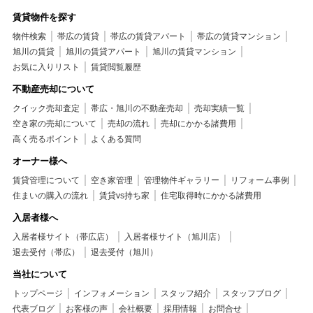
賃貸物件を探す
物件検索
帯広の賃貸
帯広の賃貸アパート
帯広の賃貸マンション
旭川の賃貸
旭川の賃貸アパート
旭川の賃貸マンション
お気に入りリスト
賃貸閲覧履歴
不動産売却について
クイック売却査定
帯広・旭川の不動産売却
売却実績一覧
空き家の売却について
売却の流れ
売却にかかる諸費用
高く売るポイント
よくある質問
オーナー様へ
賃貸管理について
空き家管理
管理物件ギャラリー
リフォーム事例
住まいの購入の流れ
賃貸vs持ち家
住宅取得時にかかる諸費用
入居者様へ
入居者様サイト（帯広店）
入居者様サイト（旭川店）
退去受付（帯広）
退去受付（旭川）
当社について
トップページ
インフォメーション
スタッフ紹介
スタッフブログ
代表ブログ
お客様の声
会社概要
採用情報
お問合せ