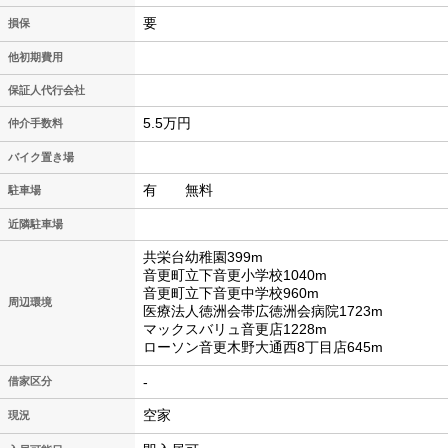
要
損保
他初期費用
保証人代行会社
5.5万円
仲介手数料
バイク置き場
有 無料
駐車場
近隣駐車場
共栄台幼稚園399m
音更町立下音更小学校1040m
音更町立下音更中学校960m
周辺環境
医療法人徳洲会帯広徳洲会病院1723m
マックスバリュ音更店1228m
ローソン音更木野大通西8丁目店645m
-
借家区分
空家
現況