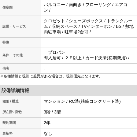
バルコニー / 南向き / フローリング / エアコ
住空間
ン /
クロゼット / シューズボックス / トランクルー
ム / 収納スペース / TVインターホン / BS / 敷地
設備・サービス
内駐車場 / 駐車場2台可 /
特徴
プロパン
条件・その他
即入居可 / ２Ｆ以上 / カード決済(初期費用) /
-
備考
※各種情報と現状に差異がある場合は、現状優先となります。
設備詳細情報
マンション / RC造(鉄筋コンクリート造)
種別 / 構造
3階 / 3階
所在階 / 階数
2年
契約期間
なし
更新料