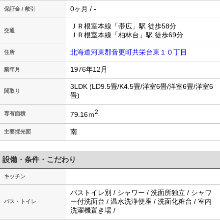
0ヶ月 / -
保証金 / 敷引
ＪＲ根室本線「帯広」駅 徒歩58分
交通
ＪＲ根室本線「柏林台」駅 徒歩69分
北海道河東郡音更町共栄台東１０丁目
住所
1976年12月
築年月
3LDK (LD9.5畳/K4.5畳/洋室6畳/洋室6畳/洋室6
間取り
畳)
2
79.16ｍ
専有面積
南
主要採光面
設備・条件・こだわり
キッチン
バストイレ別 / シャワー / 洗面所独立 / シャワ
ー付洗面台 / 温水洗浄便座 / 洗面化粧台 / 室内
バス・トイレ
洗濯機置き場 /