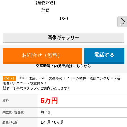
【建物外観】
外観
1/20
画像ギャラリー
電話する
空室確認・内見予約はこちらから
H20年改築、H28年大改修のリフォーム物件！鉄筋コンクリート造！
ポイント
南面バルコニー・物置付き！
親切・丁寧なスタッフがご案内いたします♪
5万円
賃料
無 / 無
共益費 / 管理費
1ヶ月 / 0ヶ月
敷金 / 礼金