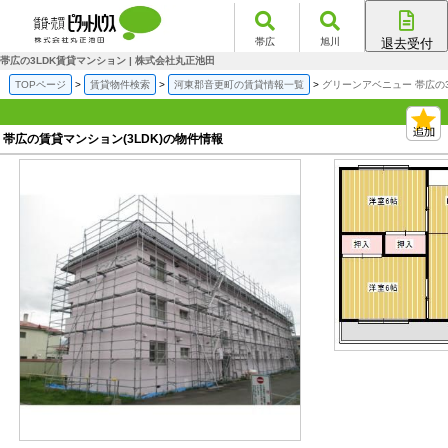
帯広
旭川
退去受付
帯広店
帯広の3LDK賃貸マンション | 株式会社丸正池田
旭川店
TOPページ
賃貸物件検索
河東郡音更町の賃貸情報一覧
グリーンアベニュー 帯広の
帯広の賃貸マンション(3LDK)の物件情報