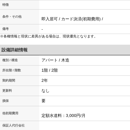
特徴
条件・その他
即入居可 / カード決済(初期費用) /
-
備考
※各種情報と現状に差異がある場合は、現状優先となります。
設備詳細情報
アパート / 木造
種別 / 構造
1階 / 2階
所在階 / 階数
2年
契約期間
なし
更新料
要
損保
他初期費用
定額水道料：3,000円/月
保証人代行会社