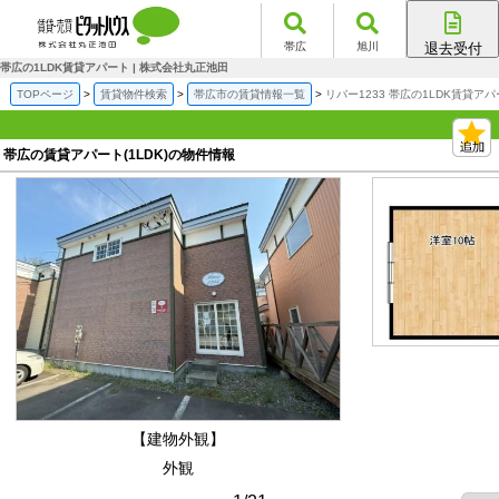
帯広
旭川
退去受付
帯広店
帯広の1LDK賃貸アパート | 株式会社丸正池田
旭川店
TOPページ
賃貸物件検索
帯広市の賃貸情報一覧
リバー1233 帯広の1LDK賃貸ア
帯広の賃貸アパート(1LDK)の物件情報
【建物外観】
外観