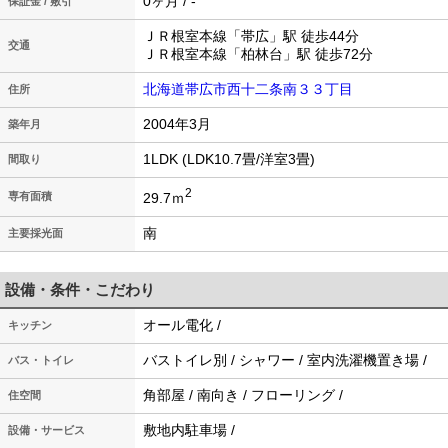
0ヶ月 / -
保証金 / 敷引
ＪＲ根室本線「帯広」駅 徒歩44分
交通
ＪＲ根室本線「柏林台」駅 徒歩72分
北海道帯広市西十二条南３３丁目
住所
2004年3月
築年月
1LDK (LDK10.7畳/洋室3畳)
間取り
2
29.7ｍ
専有面積
南
主要採光面
設備・条件・こだわり
オール電化 /
キッチン
バストイレ別 / シャワー / 室内洗濯機置き場 /
バス・トイレ
角部屋 / 南向き / フローリング /
住空間
敷地内駐車場 /
設備・サービス