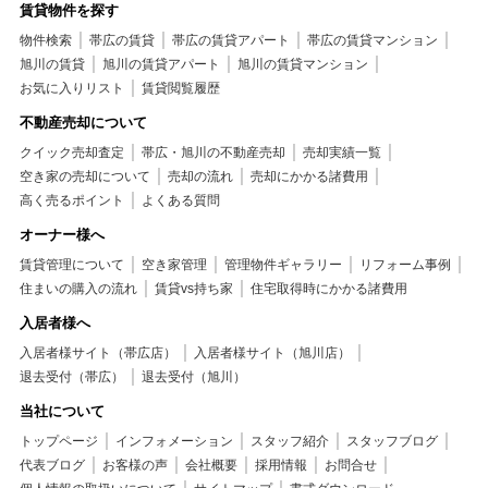
賃貸物件を探す
物件検索
帯広の賃貸
帯広の賃貸アパート
帯広の賃貸マンション
旭川の賃貸
旭川の賃貸アパート
旭川の賃貸マンション
お気に入りリスト
賃貸閲覧履歴
不動産売却について
クイック売却査定
帯広・旭川の不動産売却
売却実績一覧
空き家の売却について
売却の流れ
売却にかかる諸費用
高く売るポイント
よくある質問
オーナー様へ
賃貸管理について
空き家管理
管理物件ギャラリー
リフォーム事例
住まいの購入の流れ
賃貸vs持ち家
住宅取得時にかかる諸費用
入居者様へ
入居者様サイト（帯広店）
入居者様サイト（旭川店）
退去受付（帯広）
退去受付（旭川）
当社について
トップページ
インフォメーション
スタッフ紹介
スタッフブログ
代表ブログ
お客様の声
会社概要
採用情報
お問合せ