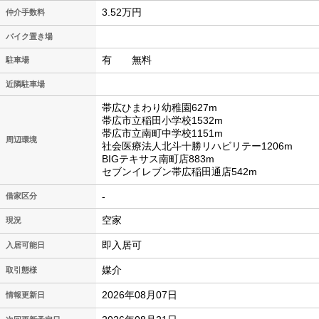
3.52万円
仲介手数料
バイク置き場
有 無料
駐車場
近隣駐車場
帯広ひまわり幼稚園627m
帯広市立稲田小学校1532m
帯広市立南町中学校1151m
周辺環境
社会医療法人北斗十勝リハビリテー1206m
BIGテキサス南町店883m
セブンイレブン帯広稲田通店542m
-
借家区分
空家
現況
即入居可
入居可能日
媒介
取引態様
2026年08月07日
情報更新日