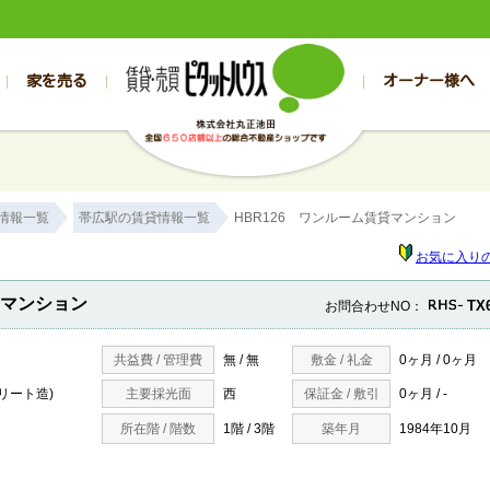
家を売る
オーナー様へ
売買
売買
売却実績一覧
空き家管理
スタッフブログ
売却のお問合せ
管理物件ギャラリー
売却のご相談
入居者様専用（帯広店）
お客様の声
不動産売却査定
リフォーム
入
帯広の売買物件一覧
旭川の売買物件一覧
帯広の1000万円以下
旭川の1000万円以下
帯広の賃貸物
旭川の賃貸物
情報一覧
帯広駅の賃貸情報一覧
HBR126 ワンルーム賃貸マンション
帯広の新築一戸建て
旭川の新築一戸建て
帯広の1000万～2000万円
旭川の1000万～2000万円
帯広の賃貸ア
旭川の賃貸ア
帯広の中古一戸建て
旭川の中古一戸建て
帯広の2000万～3000万円
旭川の2000万～3000万円
帯広の賃貸マ
旭川の賃貸マ
お気に入り
帯広の土地
旭川の土地
帯広の3000万～4000万円
旭川の3000万～4000万円
帯広の賃貸一
旭川の賃貸一
貸マンション
TX
お問合わせNO：
帯広の中古マンション
旭川の中古マンション
帯広の4000万以上
旭川の4000万以上
帯広の賃貸事
旭川の賃貸事
共益費 / 管理費
無 / 無
敷金 / 礼金
0ヶ月 / 0ヶ月
クリート造)
主要採光面
西
保証金 / 敷引
0ヶ月 / -
所在階 / 階数
1階 / 3階
築年月
1984年10月