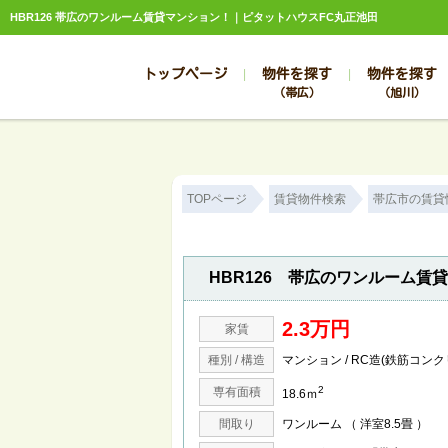
HBR126 帯広のワンルーム賃貸マンション！｜ピタットハウスFC丸正池田
トップページ
物件を探す
物件を探す
（帯広）
（旭川）
総合お問合せ
お知らせ
賃貸管理について
選ばれる理由
管理のお問合せ
スタッフ紹介
TOPページ
賃貸物件検索
帯広市の賃貸
HBR126 帯広のワンルーム賃
2.3万円
家賃
種別 / 構造
マンション / RC造(鉄筋コン
2
専有面積
18.6ｍ
間取り
ワンルーム （ 洋室8.5畳 ）