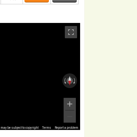
may be subject to copyright
Terms
Report a problem