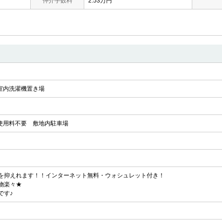
仲介手数料
2.53万円
室内洗濯機置き場
使用料不要
敷地内駐車場
を抑えれます！！インターネット無料・ウォシュレット付き！
物楽々★
です♪