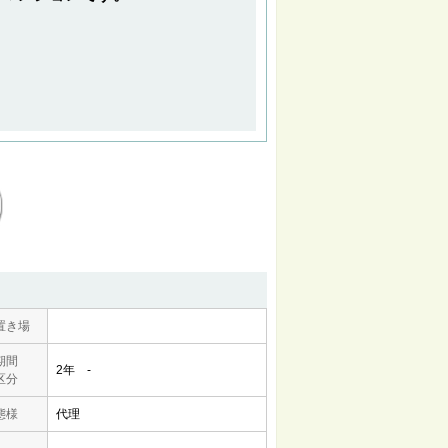
置き場
期間
2年 -
区分
態様
代理