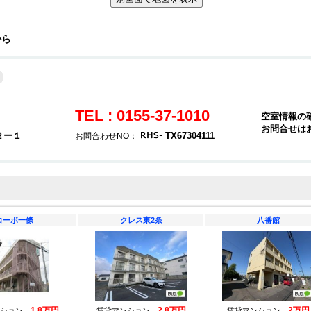
から
TEL : 0155-37-1010
空室情報の
お問合せは
２ー１
TX67304111
お問合わせNO：
コーポ一條
クレス東2条
八番館
1.8万円
2.8万円
2万円
ンション
賃貸マンション
賃貸マンション