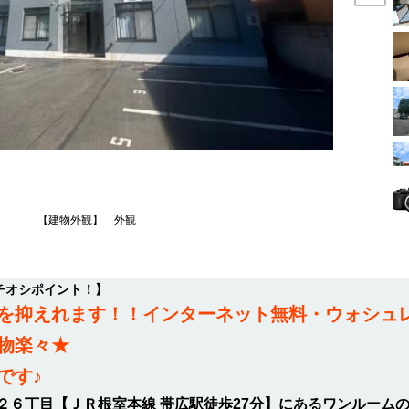
【建物外観】 外観
イチオシポイント！】
を抑えれます！！インターネット無料・ウォシュ
物楽々★
です♪
南２６丁目【ＪＲ根室本線 帯広駅徒歩27分】にあるワンルーム