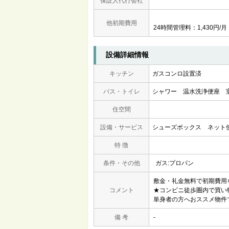
保証人代行会社
他初期費用
24時間管理料：1,430円/月
設備詳細情報
キッチン
ガスコンロ設置済
バス・トイレ
シャワー
温水洗浄便座
住空間
設備・サービス
シューズボックス
ネット
特 徴
条件・その他
ガス:プロパン
敷金・礼金無料で初期費用
コメント
★コンビニ徒歩圏内で買い
単身者の方へおススメ物件
備 考
-