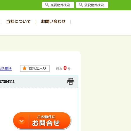
売買物件検索
賃貸物件検索
当社について
お問い合わせ
賃貸
賃貸
サイト
事例
居者様専用（旭川店）
会社概要
クイック売却査定
お問合せ
採用情報
退去受付
件一覧
件一覧
帯広の1R～1K
旭川の1R～1K
パート
パート
帯広の1DK～1LDK
旭川の1DK～1LDK
0
ンション
ンション
帯広の2K～2LDK
旭川の2K～2LDK
の活用法
現在
件
戸建て
戸建て
帯広の3K～3LDK
旭川の3K～3LDK
67304111
務所
務所
帯広の4K以上
旭川の4K以上