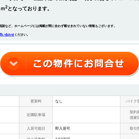
2
6ｍ
となっております。
相談など、ホームページには掲載が間に合わず載せきれていない情報もございます。
問い合わせ
ください。
更新料
なし
バイク
契約
近隣駐車場
借家
入居可能日
即入居可
取引