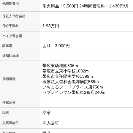
他初期費用
消火用品：5,500円 24時間管理料：1,430円/月
保証人代行会社
1.98万円
仲介手数料
バイク置き場
あり 3,000円
駐車場
近隣駐車場
帯広東幼稚園336m
帯広市立東小学校1092m
帯広市立翔陽中学校1399m
周辺環境
医療法人啓和会黒澤病院569m
いちまるフードプライス店750m
セブンイレブン帯広東2条店240m
-
借家区分
空家
現況
即入居可
入居可能日