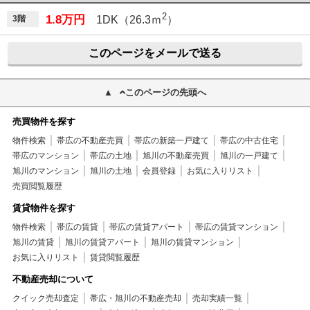
2
1.8万円
3階
1DK（26.3ｍ
）
このページをメールで送る
このページの先頭へ
売買物件を探す
物件検索
帯広の不動産売買
帯広の新築一戸建て
帯広の中古住宅
帯広のマンション
帯広の土地
旭川の不動産売買
旭川の一戸建て
旭川のマンション
旭川の土地
会員登録
お気に入りリスト
売買閲覧履歴
賃貸物件を探す
物件検索
帯広の賃貸
帯広の賃貸アパート
帯広の賃貸マンション
旭川の賃貸
旭川の賃貸アパート
旭川の賃貸マンション
お気に入りリスト
賃貸閲覧履歴
不動産売却について
クイック売却査定
帯広・旭川の不動産売却
売却実績一覧