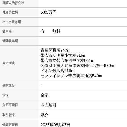
保証人代行会社
5.83万円
仲介手数料
バイク置き場
有 無料
駐車場
近隣駐車場
青葉保育所747m
帯広市立明星小学校516m
帯広市立帯広第四中学校801m
周辺環境
公益財団法人北海道医療団帯広第一890m
イオン帯広店216m
セブンイレブン帯広明星通店540m
-
借家区分
空家
現況
即入居可
入居可能日
媒介
取引態様
2026年08月07日
情報更新日