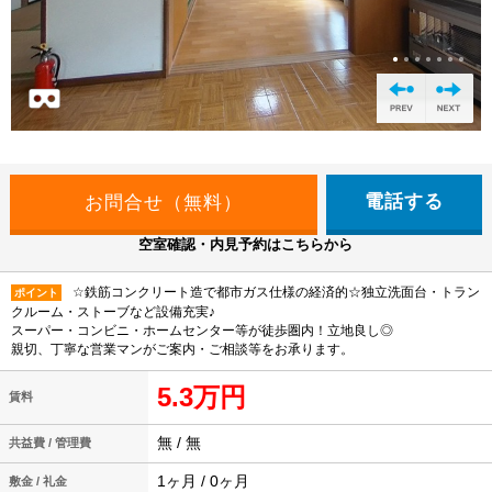
電話する
空室確認・内見予約はこちらから
☆鉄筋コンクリート造で都市ガス仕様の経済的☆独立洗面台・トラン
ポイント
クルーム・ストーブなど設備充実♪
スーパー・コンビニ・ホームセンター等が徒歩圏内！立地良し◎
親切、丁寧な営業マンがご案内・ご相談等をお承ります。
5.3万円
賃料
無 / 無
共益費 / 管理費
1ヶ月 / 0ヶ月
敷金 / 礼金