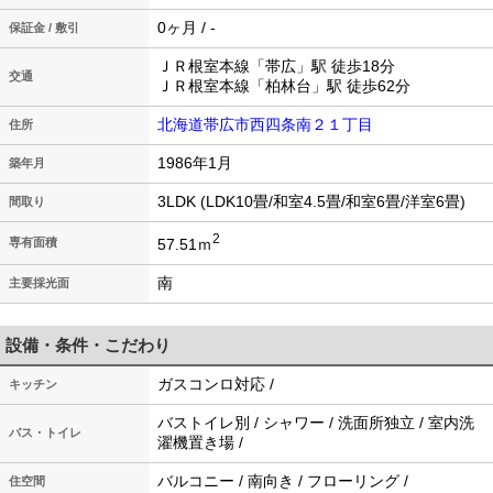
0ヶ月 / -
保証金 / 敷引
ＪＲ根室本線「帯広」駅 徒歩18分
交通
ＪＲ根室本線「柏林台」駅 徒歩62分
北海道帯広市西四条南２１丁目
住所
1986年1月
築年月
3LDK (LDK10畳/和室4.5畳/和室6畳/洋室6畳)
間取り
2
57.51ｍ
専有面積
南
主要採光面
設備・条件・こだわり
ガスコンロ対応 /
キッチン
バストイレ別 / シャワー / 洗面所独立 / 室内洗
バス・トイレ
濯機置き場 /
バルコニー / 南向き / フローリング /
住空間