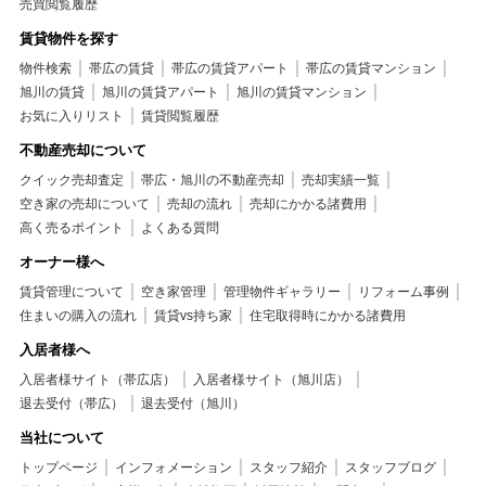
売買閲覧履歴
賃貸物件を探す
物件検索
帯広の賃貸
帯広の賃貸アパート
帯広の賃貸マンション
旭川の賃貸
旭川の賃貸アパート
旭川の賃貸マンション
お気に入りリスト
賃貸閲覧履歴
不動産売却について
クイック売却査定
帯広・旭川の不動産売却
売却実績一覧
空き家の売却について
売却の流れ
売却にかかる諸費用
高く売るポイント
よくある質問
オーナー様へ
賃貸管理について
空き家管理
管理物件ギャラリー
リフォーム事例
住まいの購入の流れ
賃貸vs持ち家
住宅取得時にかかる諸費用
入居者様へ
入居者様サイト（帯広店）
入居者様サイト（旭川店）
退去受付（帯広）
退去受付（旭川）
当社について
トップページ
インフォメーション
スタッフ紹介
スタッフブログ