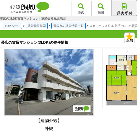
帯広
旭川
退去受付
帯広店
帯広の3LDK賃貸マンション | 株式会社丸正池田
旭川店
TOPページ
賃貸物件検索
帯広市の賃貸情報一覧
スカイハウス宮本 帯広の3LDK賃
帯広の賃貸マンション(3LDK)の物件情報
【建物外観】
外観