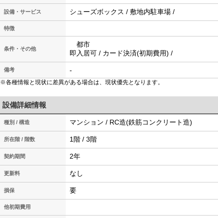
シューズボックス / 敷地内駐車場 /
設備・サービス
特徴
都市
条件・その他
即入居可 / カード決済(初期費用) /
-
備考
※各種情報と現状に差異がある場合は、現状優先となります。
設備詳細情報
マンション / RC造(鉄筋コンクリート造)
種別 / 構造
1階 / 3階
所在階 / 階数
2年
契約期間
なし
更新料
要
損保
他初期費用