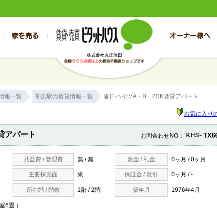
家を売る
オーナー様へ
売買
売買
売却実績一覧
空き家管理
スタッフブログ
売却のお問合せ
管理物件ギャラリー
売却のご相談
入居者様専用（帯広店）
お客様の声
不動産売却査定
リフォーム
入
帯広の売買物件一覧
旭川の売買物件一覧
帯広の1000万円以下
旭川の1000万円以下
帯広の賃貸物
旭川の賃貸物
情報一覧
帯広駅の賃貸情報一覧
春日ハイツA・B 2DK賃貸アパート
帯広の新築一戸建て
旭川の新築一戸建て
帯広の1000万～2000万円
旭川の1000万～2000万円
帯広の賃貸ア
旭川の賃貸ア
帯広の中古一戸建て
旭川の中古一戸建て
帯広の2000万～3000万円
旭川の2000万～3000万円
帯広の賃貸マ
旭川の賃貸マ
お気に入り
帯広の土地
旭川の土地
帯広の3000万～4000万円
旭川の3000万～4000万円
帯広の賃貸一
旭川の賃貸一
貸アパート
TX6
お問合わせNO：
帯広の中古マンション
旭川の中古マンション
帯広の4000万以上
旭川の4000万以上
帯広の賃貸事
旭川の賃貸事
共益費 / 管理費
無 / 無
敷金 / 礼金
0ヶ月 / 0ヶ月
主要採光面
東
保証金 / 敷引
0ヶ月 / -
所在階 / 階数
1階 / 2階
築年月
1976年4月
和室6畳 ）