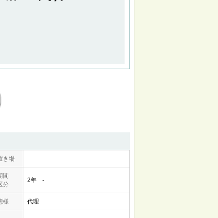
置き場
期間
2年 -
区分
態様
代理