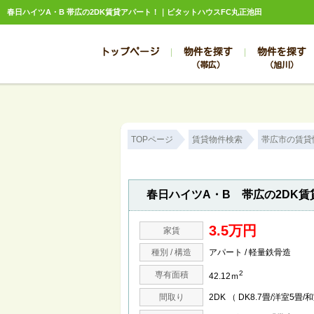
春日ハイツA・B 帯広の2DK賃貸アパート！｜ピタットハウスFC丸正池田
トップページ
物件を探す
物件を探す
（帯広）
（旭川）
総合お問合せ
お知らせ
賃貸管理について
選ばれる理由
管理のお問合せ
スタッフ紹介
TOPページ
賃貸物件検索
帯広市の賃貸
春日ハイツA・B 帯広の2DK賃
3.5万円
家賃
種別 / 構造
アパート / 軽量鉄骨造
2
専有面積
42.12ｍ
間取り
2DK （ DK8.7畳/洋室5畳/