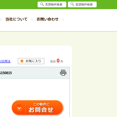
売買物件検索
賃貸物件検索
当社について
お問い合わせ
賃貸
賃貸
サイト
事例
居者様専用（旭川店）
会社概要
クイック売却査定
お問合せ
採用情報
退去受付
件一覧
件一覧
帯広の1R～1K
旭川の1R～1K
パート
パート
帯広の1DK～1LDK
旭川の1DK～1LDK
0
ンション
ンション
帯広の2K～2LDK
旭川の2K～2LDK
の活用法
現在
件
戸建て
戸建て
帯広の3K～3LDK
旭川の3K～3LDK
6150815
務所
務所
帯広の4K以上
旭川の4K以上