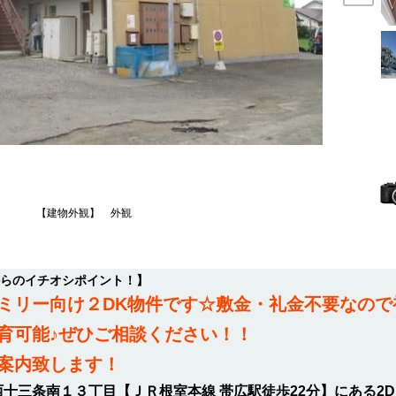
【建物外観】 外観
からのイチオシポイント！】
ミリー向け２DK物件です☆敷金・礼金不要なので
育可能♪ぜひご相談ください！！
案内致します！
十三条南１３丁目【ＪＲ根室本線 帯広駅徒歩22分】にある2