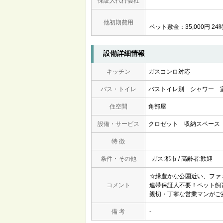
保証人代行会社
他初期費用
ペット敷金：35,000円 24
設備詳細情報
キッチン
ガスコンロ対応
バス・トイレ
バストイレ別
シャワー
住空間
角部屋
設備・サービス
クロゼット
収納スペース
特 徴
条件・その他
ガス:都市 / 高齢者:歓迎
☆緑豊かな公園近い、ファ
コメント
連帯保証人不要！ペット飼
親切・丁寧な営業マンがご
備 考
-