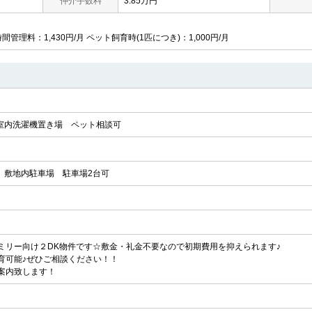
仲介手数料
3.85万円
時間管理料：1,430円/月 ペット飼育時(1匹につき)：1,000円/月
室内洗濯機置き場
ペット相談可
敷地内駐車場
駐車場2台可
ミリー向け２DK物件です☆敷金・礼金不要なので初期費用を抑えられます♪
育可能♪ぜひご相談ください！！
案内致します！