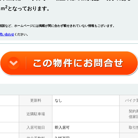
2
2ｍ
となっております。
相談など、ホームページには掲載が間に合わず載せきれていない情報もございます。
問い合わせ
ください。
更新料
なし
バイク
契約
近隣駐車場
借家
入居可能日
即入居可
取引