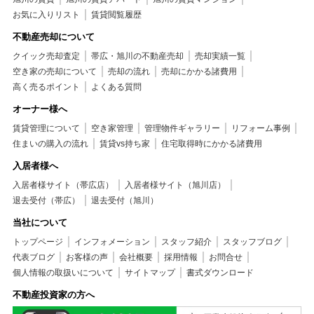
お気に入りリスト
賃貸閲覧履歴
不動産売却について
クイック売却査定
帯広・旭川の不動産売却
売却実績一覧
空き家の売却について
売却の流れ
売却にかかる諸費用
高く売るポイント
よくある質問
オーナー様へ
賃貸管理について
空き家管理
管理物件ギャラリー
リフォーム事例
住まいの購入の流れ
賃貸vs持ち家
住宅取得時にかかる諸費用
入居者様へ
入居者様サイト（帯広店）
入居者様サイト（旭川店）
退去受付（帯広）
退去受付（旭川）
当社について
トップページ
インフォメーション
スタッフ紹介
スタッフブログ
代表ブログ
お客様の声
会社概要
採用情報
お問合せ
個人情報の取扱いについて
サイトマップ
書式ダウンロード
不動産投資家の方へ