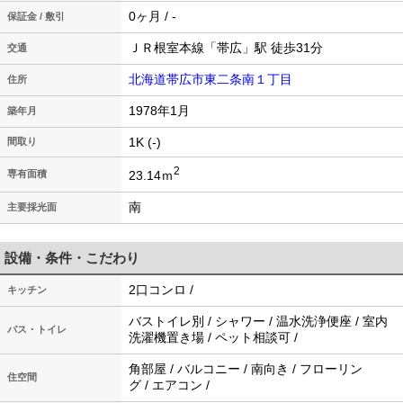
0ヶ月 / -
保証金 / 敷引
ＪＲ根室本線「帯広」駅 徒歩31分
交通
北海道帯広市東二条南１丁目
住所
1978年1月
築年月
1K (-)
間取り
2
23.14ｍ
専有面積
南
主要採光面
設備・条件・こだわり
2口コンロ /
キッチン
バストイレ別 / シャワー / 温水洗浄便座 / 室内
バス・トイレ
洗濯機置き場 / ペット相談可 /
角部屋 / バルコニー / 南向き / フローリン
住空間
グ / エアコン /