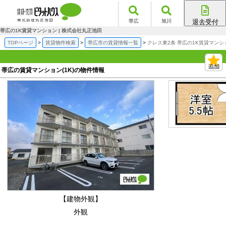
帯広
旭川
退去受付
帯広店
帯広の1K賃貸マンション | 株式会社丸正池田
旭川店
TOPページ
賃貸物件検索
帯広市の賃貸情報一覧
クレス東2条 帯広の1K賃貸マンシ
帯広の賃貸マンション(1K)の物件情報
【建物外観】
外観