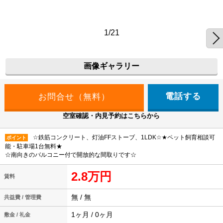
1/21
画像ギャラリー
電話する
空室確認・内見予約はこちらから
☆鉄筋コンクリート、灯油FFストーブ、1LDK☆★ペット飼育相談可
ポイント
能・駐車場1台無料★
☆南向きのバルコニー付で開放的な間取りです☆
2.8万円
賃料
無 / 無
共益費 / 管理費
1ヶ月 / 0ヶ月
敷金 / 礼金