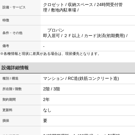
クロゼット / 収納スペース / 24時間受付管
設備・サービス
理 / 敷地内駐車場 /
特徴
プロパン
条件・その他
即入居可 / ２Ｆ以上 / カード決済(初期費用) /
-
備考
※各種情報と現状に差異がある場合は、現状優先となります。
設備詳細情報
マンション / RC造(鉄筋コンクリート造)
種別 / 構造
2階 / 3階
所在階 / 階数
2年
契約期間
なし
更新料
要
損保