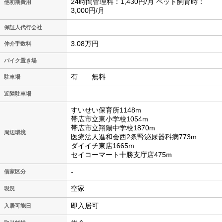
24時間管理料：1,430円/月 ペット飼育時：
他初期費用
3,000円/月
保証人代行会社
3.08万円
仲介手数料
バイク置き場
有 無料
駐車場
近隣駐車場
すいせい保育所1148m
帯広市立東小学校1054m
帯広市立翔陽中学校1870m
周辺環境
医療法人進和会西2条腎泌尿器科病773m
ダイイチ東店1665m
セイコーマート十勝支庁店475m
-
借家区分
空家
現況
即入居可
入居可能日