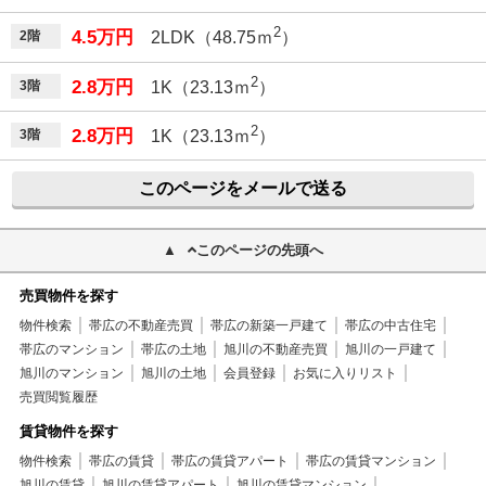
2
4.5万円
2階
2LDK（48.75ｍ
）
2
2.8万円
3階
1K（23.13ｍ
）
2
2.8万円
3階
1K（23.13ｍ
）
このページをメールで送る
このページの先頭へ
売買物件を探す
物件検索
帯広の不動産売買
帯広の新築一戸建て
帯広の中古住宅
帯広のマンション
帯広の土地
旭川の不動産売買
旭川の一戸建て
旭川のマンション
旭川の土地
会員登録
お気に入りリスト
売買閲覧履歴
賃貸物件を探す
物件検索
帯広の賃貸
帯広の賃貸アパート
帯広の賃貸マンション
旭川の賃貸
旭川の賃貸アパート
旭川の賃貸マンション