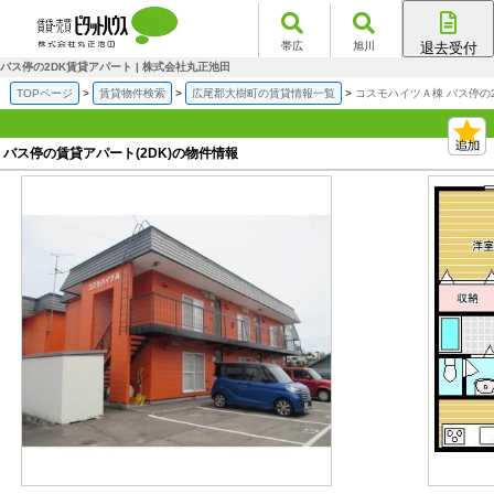
帯広
旭川
退去受付
帯広店
バス停の2DK賃貸アパート | 株式会社丸正池田
旭川店
TOPページ
賃貸物件検索
広尾郡大樹町の賃貸情報一覧
コスモハイツＡ棟 バス停の
バス停の賃貸アパート(2DK)の物件情報