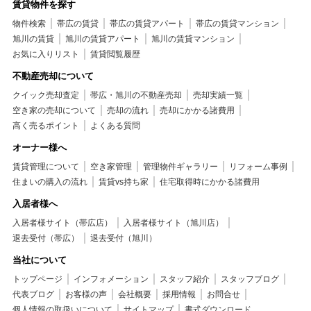
賃貸物件を探す
物件検索
帯広の賃貸
帯広の賃貸アパート
帯広の賃貸マンション
旭川の賃貸
旭川の賃貸アパート
旭川の賃貸マンション
お気に入りリスト
賃貸閲覧履歴
不動産売却について
クイック売却査定
帯広・旭川の不動産売却
売却実績一覧
空き家の売却について
売却の流れ
売却にかかる諸費用
高く売るポイント
よくある質問
オーナー様へ
賃貸管理について
空き家管理
管理物件ギャラリー
リフォーム事例
住まいの購入の流れ
賃貸vs持ち家
住宅取得時にかかる諸費用
入居者様へ
入居者様サイト（帯広店）
入居者様サイト（旭川店）
退去受付（帯広）
退去受付（旭川）
当社について
トップページ
インフォメーション
スタッフ紹介
スタッフブログ
代表ブログ
お客様の声
会社概要
採用情報
お問合せ
個人情報の取扱いについて
サイトマップ
書式ダウンロード