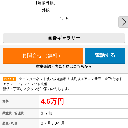
【建物外観】
外観
1/15
画像ギャラリー
電話する
空室確認・内見予約はこちらから
☆インターネット使い放題無料！成約後エアコン新設！☆TV付きド
ポイント
アホン・ウォシュレット完備！
親切・丁寧なスタッフがご案内いたします♪
4.5万円
賃料
無 / 無
共益費 / 管理費
0ヶ月 / 0ヶ月
敷金 / 礼金