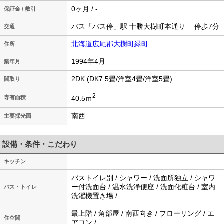
0ヶ月 / -
保証金 / 敷引
バス「バス停」駅 十勝大樹町本通り 停歩7分
交通
北海道広尾郡大樹町緑町
住所
1994年4月
築年月
2DK (DK7.5畳/洋室4畳/洋室5畳)
間取り
2
40.5ｍ
専有面積
南西
主要採光面
設備・条件・こだわり
キッチン
バストイレ別 / シャワー / 洗面所独立 / シャワ
ー付洗面台 / 温水洗浄便座 / 洗面化粧台 / 室内
バス・トイレ
洗濯機置き場 /
最上階 / 角部屋 / 南西向き / フローリング / エ
住空間
アコン /