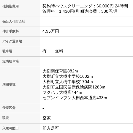
契約時ハウスクリーニング：66,000円 24時間
他初期費用
管理料：1,430円/月 町内会費：300円/月
保証人代行会社
4.95万円
仲介手数料
バイク置き場
有 無料
駐車場
近隣駐車場
大樹南保育園882m
大樹町立大樹小学校1602m
大樹町立大樹中学校1704m
周辺環境
大樹町立国民健康保険病院1283m
フクハラ大樹店444m
セブンイレブン大樹西本通店433m
-
借家区分
空家
現況
即入居可
入居可能日