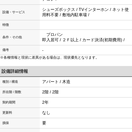
シューズボックス / TVインターホン / ネット使
設備・サービス
用料不要 / 敷地内駐車場 /
特徴
プロパン
条件・その他
即入居可 / ２Ｆ以上 / カード決済(初期費用) /
-
備考
※各種情報と現状に差異がある場合は、現状優先となります。
設備詳細情報
アパート / 木造
種別 / 構造
2階 / 2階
所在階 / 階数
2年
契約期間
なし
更新料
要
損保