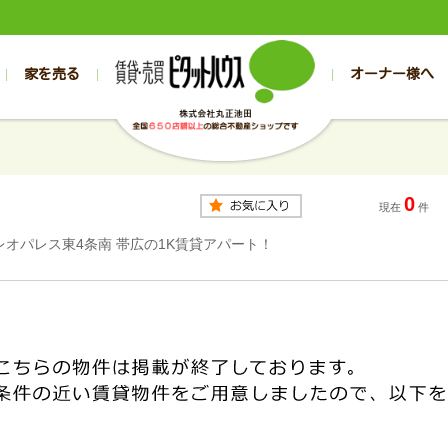
家を売る
オーナー様へ
売買
売買
売却実績一覧
空き家管理
スタッフブログ
売却のお問合せ
管理物件ギャラリー
売却のご相談
入居者様専用（帯広店）
お客様の声
不動産売却査定
リフォーム
入
帯広の売買物件一覧
旭川の売買物件一覧
帯広の1000万円以下
旭川の1000万円以下
帯広の賃貸物
旭川の賃貸物
0
帯広の新築一戸建て
旭川の新築一戸建て
帯広の1000万～2000万円
旭川の1000万～2000万円
帯広の賃貸ア
旭川の賃貸ア
現在
件
帯広の中古一戸建て
旭川の中古一戸建て
帯広の2000万～3000万円
旭川の2000万～3000万円
帯広の賃貸マ
旭川の賃貸マ
レオパレス東4条南 帯広の1K賃貸アパート！
帯広の土地
旭川の土地
帯広の3000万～4000万円
旭川の3000万～4000万円
帯広の賃貸一
旭川の賃貸一
帯広の中古マンション
旭川の中古マンション
帯広の4000万以上
旭川の4000万以上
帯広の賃貸事
旭川の賃貸事