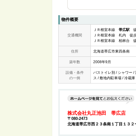
物件概要
ＪＲ根室本線
帯広駅
徒
交通機関
ＪＲ根室本線 札内 徒歩
ＪＲ根室本線 柏林台 徒
住所
北海道帯広市東四条南
築年数
2008年9月
設備・条件
バストイレ別 / シャワー / 
の一例
ス / 敷地内駐車場 / 冷蔵庫
株式会社丸正池田 帯広店
〒080-2473
北海道帯広市西２３条南１丁目１３２