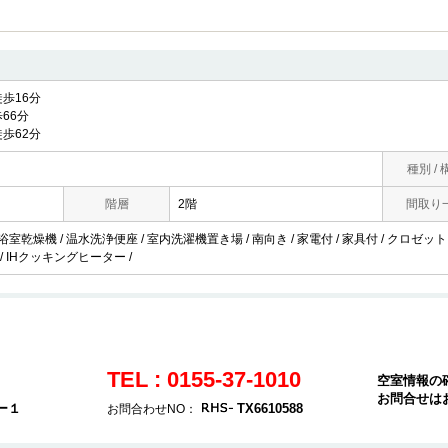
歩16分
66分
歩62分
種別 / 
階層
2階
間取り
浴室乾燥機 / 温水洗浄便座 / 室内洗濯機置き場 / 南向き / 家電付 / 家具付 / クロゼット
 / IHクッキングヒーター /
TEL : 0155-37-1010
空室情報の
お問合せは
ー１
TX6610588
お問合わせNO：