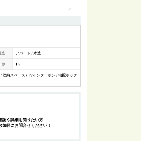
構造
アパート / 木造
一例
1K
 / 収納スペース / TVインターホン / 宅配ボック
確認や詳細を知りたい方
お気軽にお問合せください！