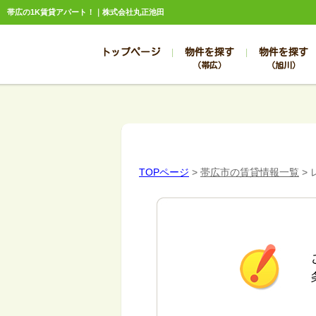
帯広の1K賃貸アパート！｜株式会社丸正池田
トップページ
物件を探す
物件を探す
（帯広）
（旭川）
総合お問合せ
お知らせ
賃貸管理について
選ばれる理由
管理のお問合せ
スタッフ紹介
TOPページ
>
帯広市の賃貸情報一覧
>