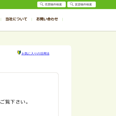
売買物件検索
賃貸物件検索
当社について
お問い合わせ
賃貸
賃貸
サイト
事例
居者様専用（旭川店）
会社概要
クイック売却査定
お問合せ
採用情報
退去受付
件一覧
件一覧
帯広の1R～1K
旭川の1R～1K
パート
パート
帯広の1DK～1LDK
旭川の1DK～1LDK
お気に入りの活用法
ンション
ンション
帯広の2K～2LDK
旭川の2K～2LDK
戸建て
戸建て
帯広の3K～3LDK
旭川の3K～3LDK
務所
務所
帯広の4K以上
旭川の4K以上