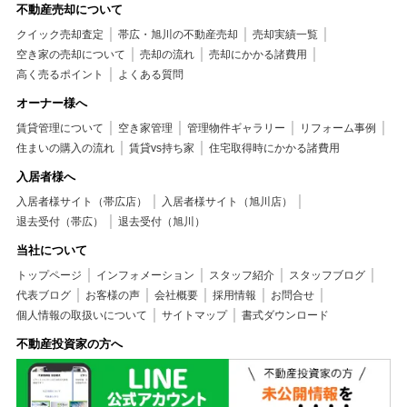
不動産売却について
クイック売却査定
帯広・旭川の不動産売却
売却実績一覧
空き家の売却について
売却の流れ
売却にかかる諸費用
高く売るポイント
よくある質問
オーナー様へ
賃貸管理について
空き家管理
管理物件ギャラリー
リフォーム事例
住まいの購入の流れ
賃貸vs持ち家
住宅取得時にかかる諸費用
入居者様へ
入居者様サイト（帯広店）
入居者様サイト（旭川店）
退去受付（帯広）
退去受付（旭川）
当社について
トップページ
インフォメーション
スタッフ紹介
スタッフブログ
代表ブログ
お客様の声
会社概要
採用情報
お問合せ
個人情報の取扱いについて
サイトマップ
書式ダウンロード
不動産投資家の方へ