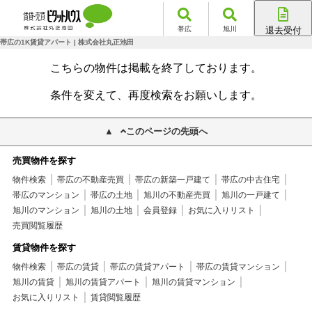
帯広
旭川
退去受付
帯広店
帯広の1K賃貸アパート | 株式会社丸正池田
旭川店
こちらの物件は掲載を終了しております。
条件を変えて、再度検索をお願いします。
このページの先頭へ
売買物件を探す
物件検索
帯広の不動産売買
帯広の新築一戸建て
帯広の中古住宅
帯広のマンション
帯広の土地
旭川の不動産売買
旭川の一戸建て
旭川のマンション
旭川の土地
会員登録
お気に入りリスト
売買閲覧履歴
賃貸物件を探す
物件検索
帯広の賃貸
帯広の賃貸アパート
帯広の賃貸マンション
旭川の賃貸
旭川の賃貸アパート
旭川の賃貸マンション
お気に入りリスト
賃貸閲覧履歴