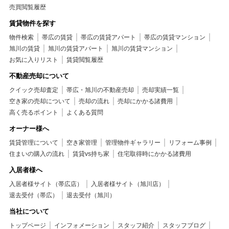
売買閲覧履歴
賃貸物件を探す
物件検索
帯広の賃貸
帯広の賃貸アパート
帯広の賃貸マンション
旭川の賃貸
旭川の賃貸アパート
旭川の賃貸マンション
お気に入りリスト
賃貸閲覧履歴
不動産売却について
クイック売却査定
帯広・旭川の不動産売却
売却実績一覧
空き家の売却について
売却の流れ
売却にかかる諸費用
高く売るポイント
よくある質問
オーナー様へ
賃貸管理について
空き家管理
管理物件ギャラリー
リフォーム事例
住まいの購入の流れ
賃貸vs持ち家
住宅取得時にかかる諸費用
入居者様へ
入居者様サイト（帯広店）
入居者様サイト（旭川店）
退去受付（帯広）
退去受付（旭川）
当社について
トップページ
インフォメーション
スタッフ紹介
スタッフブログ