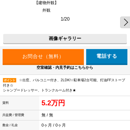
【建物外観】
外観
1/20
画像ギャラリー
電話する
空室確認・内見予約はこちらから
☆出窓、バルコニー付き、2LDK!☆駐車場2台可能、灯油FFストーブ
ポイント
付き☆
シャンプードレッサー、トランクルーム付き★
5.2万円
賃料
無 / 無
共益費 / 管理費
0ヶ月 / 0ヶ月
敷金 / 礼金