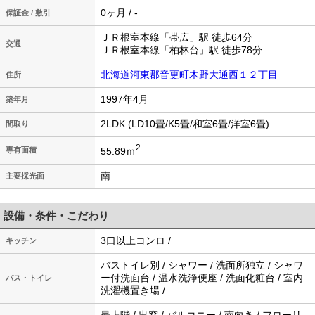
0ヶ月 / -
保証金 / 敷引
ＪＲ根室本線「帯広」駅 徒歩64分
交通
ＪＲ根室本線「柏林台」駅 徒歩78分
北海道河東郡音更町木野大通西１２丁目
住所
1997年4月
築年月
2LDK (LD10畳/K5畳/和室6畳/洋室6畳)
間取り
2
55.89ｍ
専有面積
南
主要採光面
設備・条件・こだわり
3口以上コンロ /
キッチン
バストイレ別 / シャワー / 洗面所独立 / シャワ
ー付洗面台 / 温水洗浄便座 / 洗面化粧台 / 室内
バス・トイレ
洗濯機置き場 /