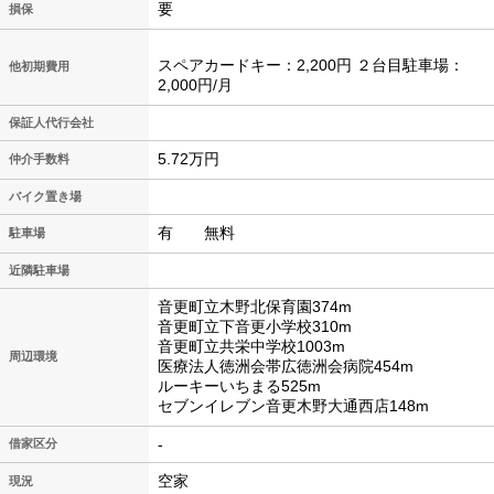
要
損保
スペアカードキー：2,200円 ２台目駐車場：
他初期費用
2,000円/月
保証人代行会社
5.72万円
仲介手数料
バイク置き場
有 無料
駐車場
近隣駐車場
音更町立木野北保育園374m
音更町立下音更小学校310m
音更町立共栄中学校1003m
周辺環境
医療法人徳洲会帯広徳洲会病院454m
ルーキーいちまる525m
セブンイレブン音更木野大通西店148m
-
借家区分
空家
現況