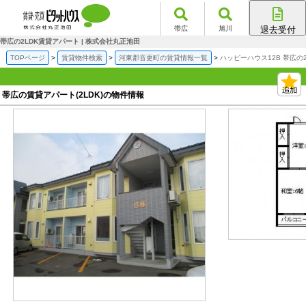
帯広
旭川
退去受付
帯広店
帯広の2LDK賃貸アパート | 株式会社丸正池田
旭川店
TOPページ
賃貸物件検索
河東郡音更町の賃貸情報一覧
ハッピーハウス12B 帯広の
帯広の賃貸アパート(2LDK)の物件情報