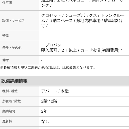
最上階 / 出窓 / バルコニー / 南向き / フローリ
住空間
ング /
クロゼット / シューズボックス / トランクルー
ム / 収納スペース / 敷地内駐車場 / 駐車場2台
設備・サービス
可 /
特徴
プロパン
条件・その他
即入居可 / ２Ｆ以上 / カード決済(初期費用) /
-
備考
※各種情報と現状に差異がある場合は、現状優先となります。
設備詳細情報
アパート / 木造
種別 / 構造
2階 / 2階
所在階 / 階数
2年
契約期間
なし
更新料